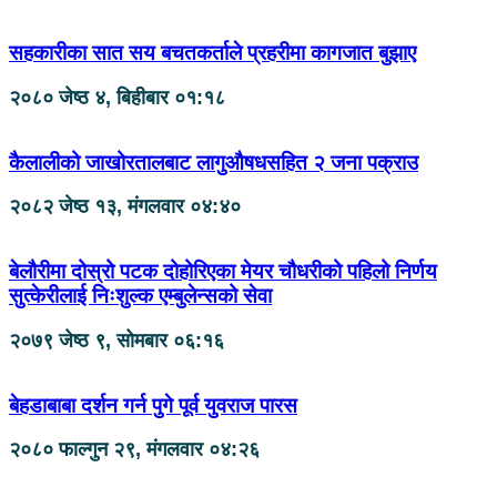
सहकारीका सात सय बचतकर्ताले प्रहरीमा कागजात बुझाए
२०८० जेष्ठ ४, बिहीबार ०१:१८
कैलालीको जाखोरतालबाट लागुऔषधसहित २ जना पक्राउ
२०८२ जेष्ठ १३, मंगलवार ०४:४०
बेलौरीमा दोस्रो पटक दोहोरिएका मेयर चौधरीको पहिलो निर्णय
सुत्केरीलाई निःशुल्क एम्बुलेन्सको सेवा
२०७९ जेष्ठ ९, सोमबार ०६:१६
बेहडाबाबा दर्शन गर्न पुगे पूर्व युवराज पारस
२०८० फाल्गुन २९, मंगलवार ०४:२६