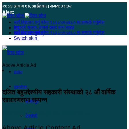
२०८३ श्रावण २४, आईतवार | समय: ०१:०२
Alert:
यहाँ बिज्ञापन गर्नु परेमा ९८६८५५५७८० मा सम्पर्क गर्नुहोस
हजुरको सूचना, हाम्रो खबर बन्न सक्छ
मेनू
यहाँ बिज्ञापन गर्नु परेमा ९८६८५५५७८० मा सम्पर्क गर्नुहोस
समाचार खोज्नुहोस्
Switch skin
Above Article Ad
होमपेज
सुदूरपश्चिम
दलित बहुउद्देश्यीय सहकारी संस्थाको २८ औं वार्षिक
साधारणसभा सम्पन्न
कंचनपुर
खोज सम्वाददाता
२०८२ पुष १९, शनिबार १२:५५
कैलाली
Above Article Content Ad