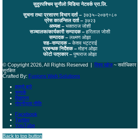
सुदुरपश्चिम सुनौलो मिडिया नेटवर्क प्रा.लि.
सुचना तथा प्रसारण विभाग दर्ता –
३७३५–२०७९÷८०
प्रेस काउन्सिल दर्ता –
३७२३
अध्यक्ष –
भक्तराज जोशी
सञ्चालक/कार्यकारी सम्पादक –
हरिलाल जोशी
सम्पादक –
लक्ष्मण ओझा
सह–सम्पादक –
केशव भट्टराई
प्रबन्धक निर्देशक –
मोहन ओझा
फोटो पत्रकार –
पुष्पराज ओझा
© Copyright 2026, All Rights Reserved |
विश्व खोज
~ सर्वाधिकार
सुरक्षित
Crafted By:
Fusions Web Solutions
हाम्रो बारे
सम्पर्क
विज्ञापन
गोपनीयता नीति
Facebook
Twitter
YouTube
Back to top button