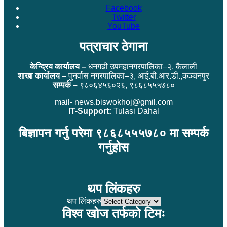
Facebook
Twitter
YouTube
पत्राचार ठेगाना
केन्द्रिय कार्यालय –
धनगढी उपमहानगरपालिका–२, कैलाली
शाखा कार्यालय –
पुनर्वास नगरपालिका–३, आई.बी.आर.डी.,कञ्चनपुर
सम्पर्क –
९८०६४५६०२६, ९८६८५५५७८०
mail- news.biswokhoj@gmil.com
IT-Support:
Tulasi Dahal
बिज्ञापन गर्नु परेमा ९८६८५५५७८० मा सम्पर्क
गर्नुहोस
थप लिंकहरु
थप लिंकहरु
विश्व खोज तर्फको टिमः