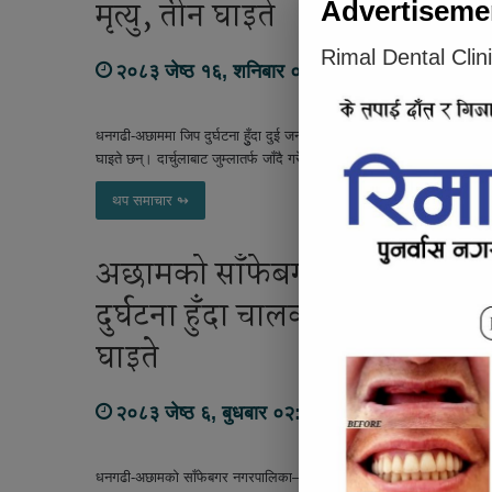
मृत्यु, तीन घाइते
Advertiseme
Rimal Dental Clin
२०८३ जेष्ठ १६, शनिबार ०९:२४
धनगढी-अछाममा जिप दुर्घटना हुुँदा दुई जनाको मृत्यु भएको छ भने अन्य तीन जना
घाइते छन्। दार्चुलाबाट जुम्लातर्फ जाँदै गरेको सल्लोक…
थप समाचार ↬
अछामको साँफेबगरमा बोलेरो जिप
दुर्घटना हुँदा चालकसहित पाँच जना
घाइते
२०८३ जेष्ठ ६, बुधबार ०२:५२
धनगढी-अछामको साँफेबगर नगरपालिका–२ स्वाँरबाडास्थित पहलमान सिंह स्वाँर