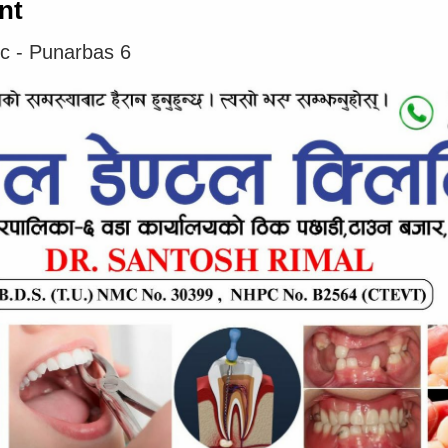
nt
२०८३ जेष्ठ २१, बिहीबार १२:१६
0
ic - Punarbas 6
0
अछाम-अछाममा एक पुरुष मृत फेला परेका छन्। अछामको पञ्चदेवल बिनायक
नगरपालिका–९ स्थित भानाकोटबाट दैलेखको जैखोला जाने झोलुङ्गे पुल नजिकै
कर्णाली…
थप समाचार ↬
पुनर्वासबाट लागूऔषधसहित
तीनजना पक्राउ
२०८३ जेष्ठ १५, शुक्रबार ०१:४१
0
कञ्चनपुर- कञ्चनपुरबाट लागूऔषधसहित ३ जना पक्राउ परेका छन्। कञ्चनपुरको
0
पुनर्वास नगरपालिका–११ अमरबस्ती मसानघाटबाट १ ग्राम ३६० मिलिग्राम
लागूऔषध खैरोहेरोइनसहित कैलालीको धनगढी…
थप समाचार ↬