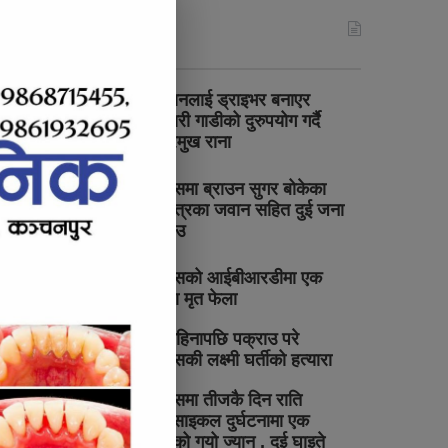
ट्रेन्डिङ समाचार
श्रीमानलाई ड्राइभर बनाएर
सरकारी गाडीको दुरुपयोग गर्दै
उपप्रमुख राना
पुनर्वासमा ब्राउन सुगर बोकेका
सशस्त्रका जवान सहित दुई जना
पक्राउ
पुनर्वासको आईबीआरडीमा एक
महिला मृत फेला
डेढ महिनापछि पक्राउ परे
पुनर्वासकी लक्ष्मी घर्तीको हत्यारा
पुनर्वासमा तीजकै दिन राति
मोटरसाइकल दुर्घटनामा एक
युवकको गयो ज्यान , दुई घाइते