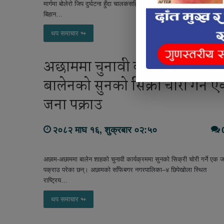
मार्गमा बोलेरो जिप दुर्घटना हुँदा चालकसहित पाँच जना घाइते भएका छन्। बुधवार
बिहान…
थप समाचार ↬
अछाममा चुनावी कार्यक्रममा
बालेनको सुनको सिक्री चोरी गर्ने 
जना पक्राउ
२०८२ माघ १६, शुक्रबार ०२:५०
अछाम-अछाममा बालेन शाहको चुनावी कार्यक्रममा सुनको सिक्री चोरी गर्ने एक 
पक्राउ परेका छन्। अछामको साँफेबगर नगरपालिका–४ छिपेखोला स्थित
राष्ट्रिय…
थप समाचार ↬