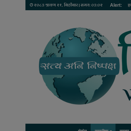
२०८३ श्रावण २१, बिहीबार | समय: ०३:०२
Alert:
ह