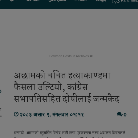
देश
जीवनशैली
सूचना प्रविधि
मनोरञ्जन
खेलकुद
Kanchanp
Between Posts in Archives #1
अछामको चर्चित हत्याकाण्डमा
फैसला उल्टियो, कांग्रेस
0
सभापतिसहित दोषीलाई जन्मकैद
ा
२०८३ असार ९, मंगलवार ०१:१९
0
ुम
धनगढी -अछामको बहुचर्चित विनोद शाही हत्या प्रकरणमा उच्च अदालत दिपायलले