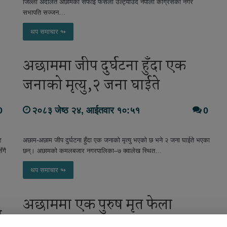
जिल्ला अदालत अछामको सफाइ फैसला उल्ट्याउँदै नेपाली कांग्रेसका नगर
सभापति सज्जन…
थप समाचार ↬
अछाममा जीप दुर्घटना हुँदा एक
जनाको मृत्यु,२ जना घाईते
0
२०८३ जेष्ठ २४, आईतवार १०:५१
0
र
अछाम-अछाम जीप दुर्घटना हुँदा एक जनाको मृत्यु भएको छ भने २ जना घाईते भएका
ँगै
छन्। अछामको कमलबजार नगरपालिका–७ क्वालेख स्थित…
थप समाचार ↬
अछाममा एक पुरुष मृत फेला
ो