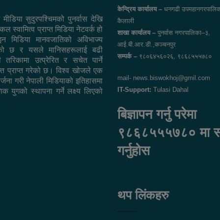
केन्द्रिय कार्यालय –
धनगढी उपमहानगरपालिक
 मीडिया सुदुरपश्चिमको पुनर्वास देखि
कैलाली
ल स्वामित्व प्राप्त मिडिया नेटवर्क हो
शाखा कार्यालय –
पुनर्वास नगरपालिका–३,
न मिडिया मानवजातिको अविभाज्य
आई.बी.आर.डी.,कञ्चनपुर
एको छ र यसले मानिसहरूलाई बढी
सम्पर्क –
९८०६४५६०२६, ९८६८५५५७८०
ी तरिकामा उत्प्रेरित र सचेत पार्ने
ि प्राप्त गरेको छ। विश्व खोजले एक
mail- news.biswokhoj@gmil.com
सिर्जना गरी नेपाली मिडियाको इतिहासमा
IT-Support:
Tulasi Dahal
िक युगको स्थापना गर्ने लक्ष्य लिएको
बिज्ञापन गर्नु परेमा
९८६८५५५७८० मा सम्
गर्नुहोस
थप लिंकहरु