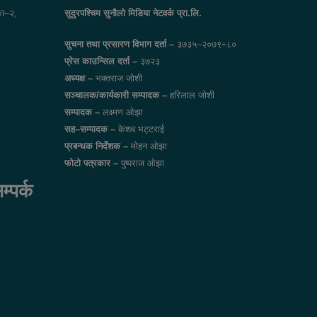
ा–२,
सुदुरपश्चिम सुनौलो मिडिया नेटवर्क प्रा.लि.
सुचना तथा प्रसारण विभाग दर्ता –
३७३५–२०७९÷८०
प्रेस काउन्सिल दर्ता –
३७२३
अध्यक्ष –
भक्तराज जोशी
सञ्चालक/कार्यकारी सम्पादक –
हरिलाल जोशी
सम्पादक –
लक्ष्मण ओझा
सह–सम्पादक –
केशव भट्टराई
प्रबन्धक निर्देशक –
मोहन ओझा
फोटो पत्रकार –
पुष्पराज ओझा
पर्क