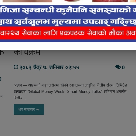
अछामको मङ्गलसेनमा रहेको
स्वावलम्बन लघुवित्तद्वारा
विधार्थीहरुसँग वित्तीय साक्षरता
एक
कार्यक्रम
२०८२ चैत्र ७, शनिबार ०२:५५
0
0
अछाम — अछामको मङ्गलसेनमा रहेको स्वावलम्बन लघुवित्त वित्तीय संस्था लिमिटेड
शाखाद्वारा “Global Money Week: Smart Money Talks” अभियान अन्तर्गत
जना
वित्तीय…
थप समाचार ↬