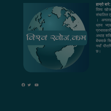
हाम्रो बारे:
विश्व खोज
संचालित एक
। अनलाइ
ध्रुव भ
प्रभावकार
अथाह शक्त
बेंचमार्क 
नयाँ पौराण
छ।
YouTube
Facebook
Twitter