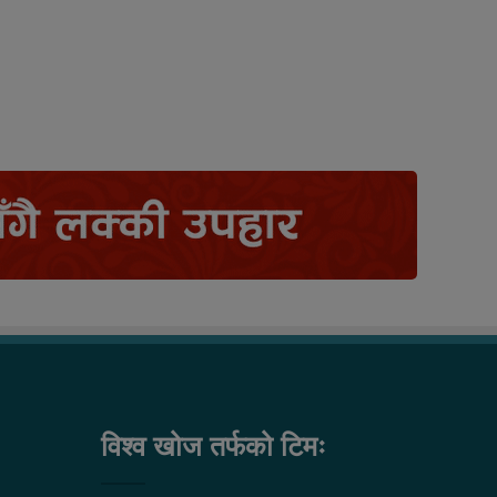
विश्व खोज तर्फको टिमः