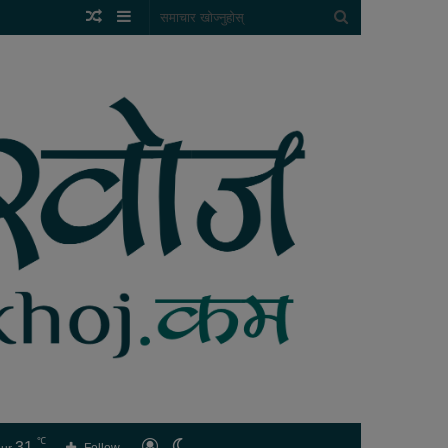
Random
Sidebar
समाचार
Article
खोज्नुहोस्
℃
31
लगइन
Switch