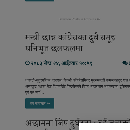
Between Posts in Archives #2
मन्त्री छान्न कांग्रेसका दुवै समूह
घनिभूत छलफलमा
२०८३ जेष्ठ २४, आईतवार १०:५९
धनगढी-सुदूरपश्चिम प्रदेशमा नेपाली काँग्रेसभित्र मुख्यमन्त्री कमलबहादुर शाह 
असन्तुष्ट पक्षका नेता दिवानसिंह विष्टबीचको विवाद मन्त्रालय भागबन्डामा टुङ्गिएस
दुबै पक्ष नयाँ…
थप समाचार ↬
अछाममा जिप दुर्घटना : दुई जनाक