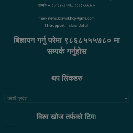
सम्पर्क –
९८०६४५६०२६, ९८६८५५५७८०
mail- news.biswokhoj@gmil.com
IT-Support:
Tulasi Dahal
बिज्ञापन गर्नु परेमा ९८६८५५५७८० मा
सम्पर्क गर्नुहोस
थप लिंकहरु
थप
लिंकहरु
विश्व खोज तर्फको टिमः