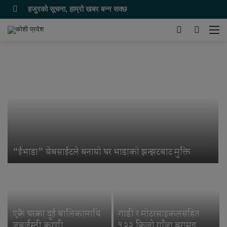
हजुरको सूचना, हाम्रो खबर बन्न सक्छ
Switch
समाचार
मेन
skin
खोज्नुहोस
“ईभाडा” वेबसाईटले बनायो घर भाडाको झन्झटबाट मुक्ति
एकै घरका दुई बालिकामाथि
गाडी र मोटरसाइकलसहित
जबर्जस्ती करणी
९२२ किलो गाँजा बरामद