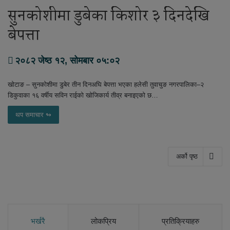
सुनकोशीमा डुबेका किशोर ३ दिनदेखि
बेपत्ता
२०८२ जेष्ठ १२, सोमबार ०५:०२
खोटाङ – सुनकोशीमा डुबेर तीन दिनअघि बेपत्ता भएका हलेसी तुवाचुङ नगरपालिका–२
डिकुवाका १६ वर्षीय सविन राईको खोजिकार्य तीव्र बनाइएको छ…
थप समाचार ↬
अर्को पृष्ठ
भर्खरै
लोकप्रिय
प्रतिक्रियाहरु