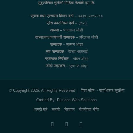
सुदुरपश्चिम सुनौलो मिडिया नेटवर्क प्रा.लि.
सुचना तथा प्रसारण विभाग दर्ता –
३७३५–२०७९÷८०
प्रेस काउन्सिल दर्ता –
३७२३
अध्यक्ष –
भक्तराज जोशी
सञ्चालक/कार्यकारी सम्पादक –
हरिलाल जोशी
सम्पादक –
लक्ष्मण ओझा
सह–सम्पादक –
केशव भट्टराई
प्रबन्धक निर्देशक –
मोहन ओझा
फोटो पत्रकार –
पुष्पराज ओझा
© Copyright 2026, All Rights Reserved |
विश्व खोज
~ सर्वाधिकार सुरक्षित
Crafted By:
Fusions Web Solutions
हाम्रो बारे
सम्पर्क
विज्ञापन
गोपनीयता नीति
Facebook
Twitter
YouTube