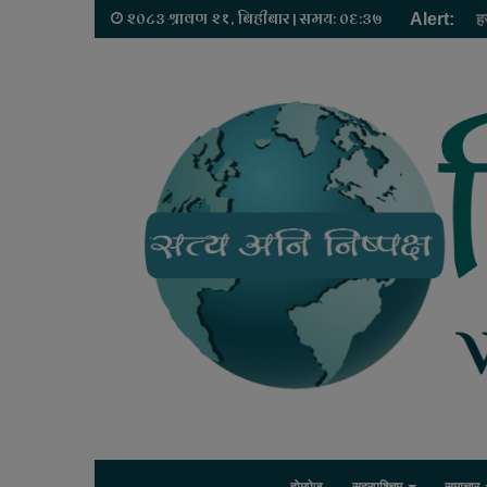
२०८३ श्रावण २१, बिहीबार | समय: ०६:३७
Alert:
य