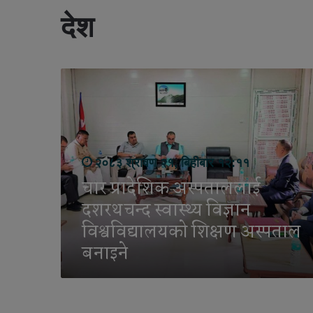
देश
चा
र
प्रा
दे
शि
क
२०८३ श्रावण २१, बिहीबार १२:११
अ
स्प
चार प्रादेशिक अस्पताललाई
ता
दशरथचन्द स्वास्थ्य विज्ञान
ल
ला
विश्वविद्यालयको शिक्षण अस्पताल
ई
बनाइने
द
श
र
थ
च