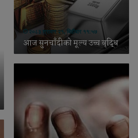
२०८३ श्रावण २१, बिहीबार ११:५७
आज सुनचाँदीको मूल्य उच्च वृद्धि
स
ल्या
न
मा
ए
क
सा
मु
दा
यि
क
वि