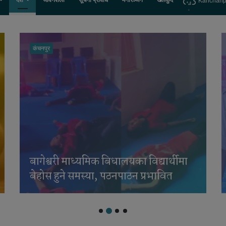
देश
जीवनशैली
सूचना प्रविधि
मनोरञ्जन
खेलकुद
Kanchanp
बागमती प्रदेश
सुनको मूल्य तोलामा चार हजार २ सयले
बढ्यो