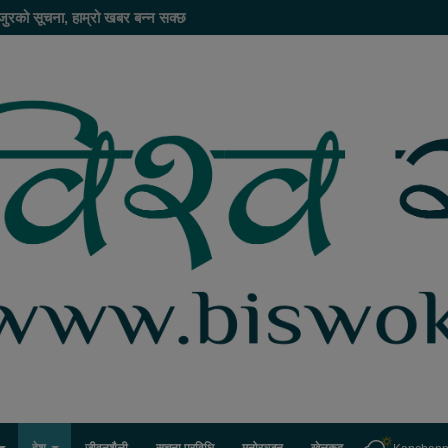
हाँ बिज्ञापन गर्नु परेमा ९८६८५५५७८० मा सम्पर्क गर्नुहोस