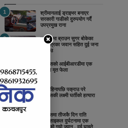
श्रीमानलाई ड्राइभर बनाएर
सरकारी गाडीको दुरुपयोग गर्दै
उपप्रमुख राना
पुनर्वासमा ब्राउन सुगर बोकेका
सशस्त्रका जवान सहित दुई जना
पक्राउ
पुनर्वासको आईबीआरडीमा एक
महिला मृत फेला
डेढ महिनापछि पक्राउ परे
पुनर्वासकी लक्ष्मी घर्तीको हत्यारा
पुनर्वासमा तीजकै दिन राति
मोटरसाइकल दुर्घटनामा एक
युवकको गयो ज्यान , दुई घाइते