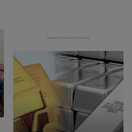
Between Posts in Archives #1
आ
ज
सु
न
चाँ
दी
को
मू
ल्य
उ
च्च
वृ
द्धि