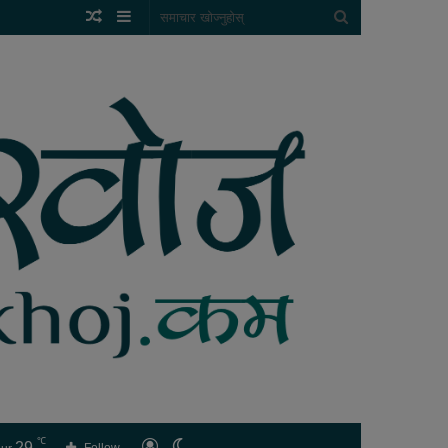
Random
Sidebar
समाचार
Article
खोज्नुहोस्
℃
29
लगइन
Switch