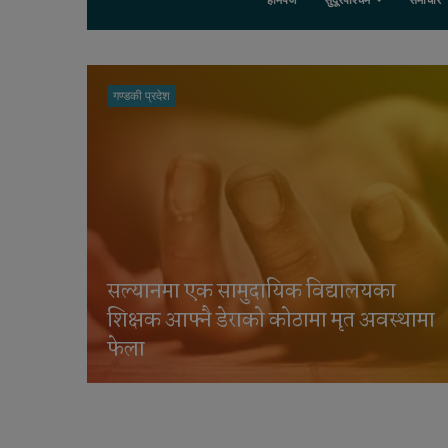
होमपेज
सुदूरपश्चिम
समाचार
कैलाली
सारण
कैलालीको गोदावरीमा सेनाको फायरिङ
मा
अभ्यासका क्रममा ग्रेनेड विस्फोट, दुई सैनिक
घाइते