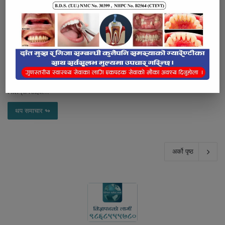
पुनर्वासका एक जना खैरो हेरोइनसहित
पक्राउ
२०८३ श्रावण २०, बुधबार १२:१७
कञ्चनपुर-कञ्चनपुरका एक जना खैरो हेरोइनसहित पक्राउ परेका छन्। जिल्लाको बेलौरी
नगरपालिका–१ खल्ला पिपल चौताराबाट अवैध लागूऔषध खैरो हेरोइन ५५०
मिलिग्रामसहित…
थप समाचार ↬
अर्को पृष्ठ