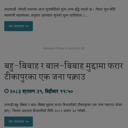
काठमाडौं -नेपाली बजारमा आज सुनचाँदीको मूल्य उच्च वृद्धि भएको छ। नेपाल सुन-चाँदी
व्यवसायी महासंघका अनुसार छापावाल सुनको मूल्य प्रतितोला ८…
थप समाचार ↬
Between Posts in Archives #2
बहु–बिबाह र बाल–बिबाह मुद्दामा फरार
टीकापुरका एक जना पक्राउ
२०८३ श्रावण २१, बिहीबार ११:५०
धनगढीःबहु–बिबाह र बाल–बिबाह मुद्दामा फरार कैलालीको टीकापुरका एक जना पक्राउ परेका
छन्। जिल्ला अदालत कैलालीको मिति २०८१ असार ३० गतेको…
थप समाचार ↬