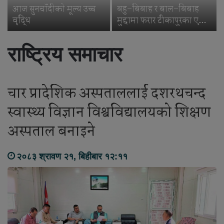
आज सुनचाँदीको मूल्य उच्च
बहु–बिबाह र बाल–बिबाह
वृद्धि
मुद्दामा फरार टीकापुरका एक
जना पक्राउ
राष्ट्रिय समाचार
चार प्रादेशिक अस्पताललाई दशरथचन्द
स्वास्थ्य विज्ञान विश्वविद्यालयको शिक्षण
अस्पताल बनाइने
२०८३ श्रावण २१, बिहीबार १२:११