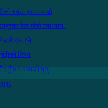
माडौंको बबरमहलमा बाढी
ञ्चनपुरका नेता गोपी उपाध्याय
्मचारी खटाइने
 सुवेदीको निधन
ड हुँदा ६ जनाको मृत्यु
हादुर