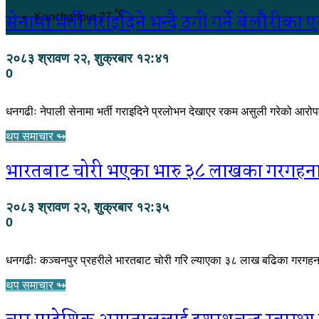
℃
सेनामा भर्ती गराइदिने भन्दै ठगी गर्ने बेलौरीका
Kanchanpur
27
२०८३ श्रावण २२, शुक्रबार १२:४१
0
धनगढीः नेपाली सेनामा भर्ती गराइदिने प्रलोभन देखाएर रकम असुली गरेको आरो
थप समाचार ↬
भारतबाट चोरी भएका भारु ३८ लाखका गरगहना कञ्
२०८३ श्रावण २२, शुक्रबार १२:३५
0
धनगढीः कञ्चनपुर प्रहरीले भारतबाट चोरी गरि ल्याएका ३८ लाख बढिका गरगहन
थप समाचार ↬