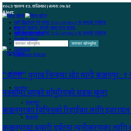
२०८३ श्रावण २३, शनिबार | समय: ०७:४६
Alert:
यहाँ बिज्ञापन गर्नु परेमा ९८६८५५५७८० मा सम्पर्क गर्नुहोस
हजुरको सूचना, हाम्रो खबर बन्न सक्छ
मेनू
यहाँ बिज्ञापन गर्नु परेमा ९८६८५५५७८० मा सम्पर्क गर्नुहोस
समाचार खोज्नुहोस्
Switch skin
समाचार खोज्नुहोस्
Sidebar
Random Article
“झोला” चुनाव चिन्हमा भोट माग्दै कञ्चनपुर-१ का
होमपेज
सुदूरपश्चिम
नक्सामा भएको साँघुरिएको सडक खुला
कंचनपुर
कञ्चनपुरका विपिनको रिहाईका लागि इजरायल
कैलाली
कञ्चनपुरमा सवारी दुर्घटना न्यूनीकरणका लागि स