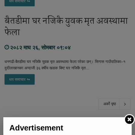
थप समाचार ↬
बैतडीमा घर नजिकै युवक मृत अवस्थामा
फेला
२०८२ माघ २६, सोमबार ०९:०४
धनगढी-बैतडीमा घर नजिकै युवक मृत अवस्थामा फेला परेका छन्। सिगास गाउँपालिका–१
दुदीलाखानका अन्दाजी ३६ वर्षीय खडक बिष्ट घर नजिकै मृत…
थप समाचार ↬
अर्को पृष्ठ
Advertisement