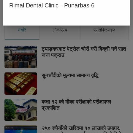
Rimal Dental Clinic - Punarbas 6
भर्खरै
लोकप्रिय
प्रतिक्रियाहरु
ट्याङ्करबाट पेट्रोल चोरी गरी बिक्री गर्ने सात
जना पक्राउ
सुनचाँदीको मूल्यमा सामान्य वृद्धि
कक्षा १२ को मौका परीक्षाको परीक्षाफल
प्रकाशित
२५० रुपैयाँको खरिदमा १० लाखको उपहार,