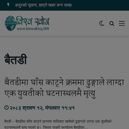
हजुरको सूचना, हाम्रो खबर बन्न सक्छ
Switch
समाचार
मेन
skin
खोज्नुहोस
बैतडी
बैतडीमा घाँस काट्ने क्रममा ढुङ्गाले लाग्दा
एक युवतीको घटनास्थलमै मृत्यु
२०८३ श्रावण १२, मंगलवार ११:४१
बैतडी – बैतडीमा घाँस काट्ने क्रममा माथिबाट खसेको ढुङ्गाले लाग्दा एक युवतीको
घटनास्थलमै मृत्यु भएको छ। जिल्ला प्रहरी कार्यालय बैतडीका…