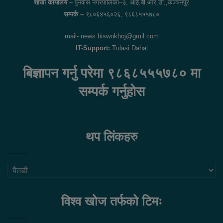
शाखा कार्यालय –
पुनर्वास नगरपालिका–३, आई.बी.आर.डी.,कञ्चनपुर
सम्पर्क –
९८०६४५६०२६, ९८६८५५५७८०
mail- news.biswokhoj@gmil.com
IT-Support:
Tulasi Dahal
बिज्ञापन गर्नु परेमा ९८६८५५५७८० मा
सम्पर्क गर्नुहोस
थप लिंकहरु
थप
लिंकहरु
विश्व खोज तर्फको टिमः