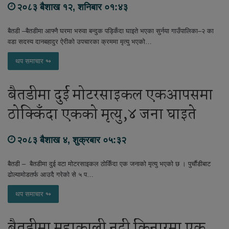
२०८३ बैशाख १२, शनिबार ०१:४३
बैतडी –बैतडीमा आफ्नै घरमा भरुवा बन्दुक पड्किँदा घाइते भएका सुर्नया गाउँपालिका–२ का
वडा सदस्य दानबहादुर ऐरीको उपचारका क्रममा मृत्यु भएको…
थप समाचार ↬
बैतडीमा दुई मोटरसाइकल एकआपसमा
ठोक्किँदा एकको मृत्यु,४ जना घाइते
२०८३ बैशाख ४, शुक्रबार ०५:३२
बैतडी – बैतडीमा दुई वटा मोटरसाइकल ठोकिँदा एक जनाको मृत्यु भएको छ । पुर्चाैडीबाट
ढोल्यामोडतर्फ आउदै गरेको से ५ प…
थप समाचार ↬
बैतडीमा महाकाली नदी किनारमा एक