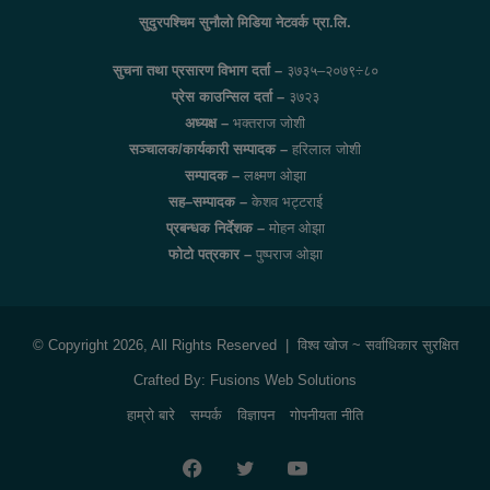
सुदुरपश्चिम सुनौलो मिडिया नेटवर्क प्रा.लि.
सुचना तथा प्रसारण विभाग दर्ता –
३७३५–२०७९÷८०
प्रेस काउन्सिल दर्ता –
३७२३
अध्यक्ष –
भक्तराज जोशी
सञ्चालक/कार्यकारी सम्पादक –
हरिलाल जोशी
सम्पादक –
लक्ष्मण ओझा
सह–सम्पादक –
केशव भट्टराई
प्रबन्धक निर्देशक –
मोहन ओझा
फोटो पत्रकार –
पुष्पराज ओझा
© Copyright 2026, All Rights Reserved |
विश्व खोज
~ सर्वाधिकार सुरक्षित
Crafted By:
Fusions Web Solutions
हाम्रो बारे
सम्पर्क
विज्ञापन
गोपनीयता नीति
Facebook
Twitter
YouTube