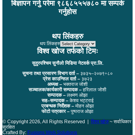
बिज्ञापन गर्नु परेमा ९८६८५५५७८० मा सम्पर्क
गर्नुहोस
थप लिंकहरु
थप लिंकहरु
विश्व खोज तर्फको टिमः
सुदुरपश्चिम सुनौलो मिडिया नेटवर्क प्रा.लि.
सुचना तथा प्रसारण विभाग दर्ता –
३७३५–२०७९÷८०
प्रेस काउन्सिल दर्ता –
३७२३
अध्यक्ष –
भक्तराज जोशी
सञ्चालक/कार्यकारी सम्पादक –
हरिलाल जोशी
सम्पादक –
लक्ष्मण ओझा
सह–सम्पादक –
केशव भट्टराई
प्रबन्धक निर्देशक –
मोहन ओझा
फोटो पत्रकार –
पुष्पराज ओझा
© Copyright 2026, All Rights Reserved |
विश्व खोज
~ सर्वाधिकार
सुरक्षित
Crafted By:
Fusions Web Solutions