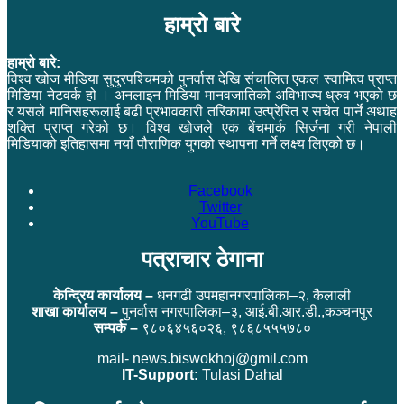
हाम्रो बारे
हाम्रो बारे:
विश्व खोज मीडिया सुदुरपश्चिमको पुनर्वास देखि संचालित एकल स्वामित्व प्राप्त
मिडिया नेटवर्क हो । अनलाइन मिडिया मानवजातिको अविभाज्य ध्रुव भएको छ
र यसले मानिसहरूलाई बढी प्रभावकारी तरिकामा उत्प्रेरित र सचेत पार्ने अथाह
शक्ति प्राप्त गरेको छ। विश्व खोजले एक बेंचमार्क सिर्जना गरी नेपाली
मिडियाको इतिहासमा नयाँ पौराणिक युगको स्थापना गर्ने लक्ष्य लिएको छ।
Facebook
Twitter
YouTube
पत्राचार ठेगाना
केन्द्रिय कार्यालय –
धनगढी उपमहानगरपालिका–२, कैलाली
शाखा कार्यालय –
पुनर्वास नगरपालिका–३, आई.बी.आर.डी.,कञ्चनपुर
सम्पर्क –
९८०६४५६०२६, ९८६८५५५७८०
mail- news.biswokhoj@gmil.com
IT-Support:
Tulasi Dahal