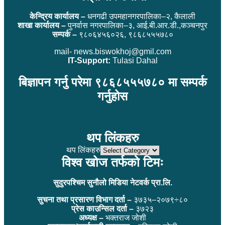
केन्द्रिय कार्यालय –
धनगढी उपमहानगरपालिका–२, कैलाली
शाखा कार्यालय –
पुनर्वास नगरपालिका–३, आई.बी.आर.डी.,कञ्चनपुर
सम्पर्क –
९८०६४५६०२६, ९८६८५५५७८०
mail- news.biswokhoj@gmil.com
IT-Support:
Tulasi Dahal
बिज्ञापन गर्नु परेमा ९८६८५५५७८० मा सम्पर्क
गर्नुहोस
थप लिंकहरु
थप लिंकहरु
विश्व खोज तर्फको टिमः
सुदुरपश्चिम सुनौलो मिडिया नेटवर्क प्रा.लि.
सुचना तथा प्रसारण विभाग दर्ता –
३७३५–२०७९÷८०
प्रेस काउन्सिल दर्ता –
३७२३
अध्यक्ष –
भक्तराज जोशी