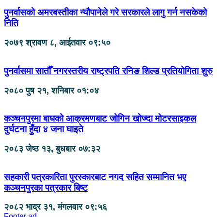
पुनर्वासको अमरबस्तीका न्यौपानेले गरे सरकारले लागु गर्न नसकेको
निति
२०७९ श्रावण ८, आईतवार ०९:५०
पुनर्वासमा सातौँ नगरस्तरीय राष्ट्रपति रनिङ शिल्ड प्रतियोगिता शुरु
२०८० पुष २१, शनिबार ०१:०४
कञ्चनपुरमा बाघको आक्रमणबाट जोगिन खोज्दा मोटरसाइकल
दुर्घटना हुँदा ४ जना घाइते
२०८३ जेष्ठ १३, बुधबार ०७:३२
सहकारी पत्रकारिता पुरस्कारबाट नगद सहित सम्मानित भए
कञ्चनपुरका पत्रकार बिष्ट
२०८२ भाद्र ३१, मंगलवार ०९:५६
Footer ad