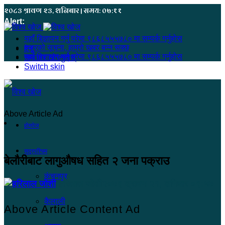
२०८३ श्रावण २३, शनिबार | समय: ०७:११
Alert:
यहाँ बिज्ञापन गर्नु परेमा ९८६८५५५७८० मा सम्पर्क गर्नुहोस
हजुरको सूचना, हाम्रो खबर बन्न सक्छ
मेनू
यहाँ बिज्ञापन गर्नु परेमा ९८६८५५५७८० मा सम्पर्क गर्नुहोस
समाचार खोज्नुहोस्
Switch skin
Above Article Ad
होमपेज
सुदूरपश्चिम
बेलौरीबाट लागुऔषध सहित २ जना पक्राउ
कंचनपुर
हरिलाल जोशी
२०७९ श्रावण २१, शनिबार ०९:५७
कैलाली
Above Article Content Ad