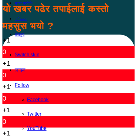
सूचना प्रविधि
यो खबर पढेर तपाईलाई कस्तो
मनोरञ्जन
महसुस भयो ?
खेलकुद
+1
0
Switch skin
+1
लगइन
0
Follow
+1
0
Facebook
+1
Twitter
0
YouTube
+1