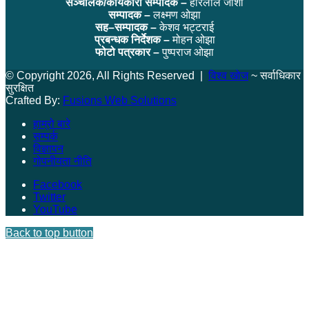
सञ्चालक/कार्यकारी सम्पादक –
हरिलाल जोशी
सम्पादक –
लक्ष्मण ओझा
सह–सम्पादक –
केशव भट्टराई
प्रबन्धक निर्देशक –
मोहन ओझा
फोटो पत्रकार –
पुष्पराज ओझा
© Copyright 2026, All Rights Reserved |
विश्व खोज
~ सर्वाधिकार
सुरक्षित
Crafted By:
Fusions Web Solutions
हाम्रो बारे
सम्पर्क
विज्ञापन
गोपनीयता नीति
Facebook
Twitter
YouTube
Back to top button