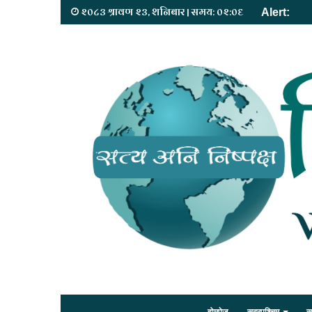
२०८३ श्रावण २३, शनिबार | समय: ०२:०६
Alert: