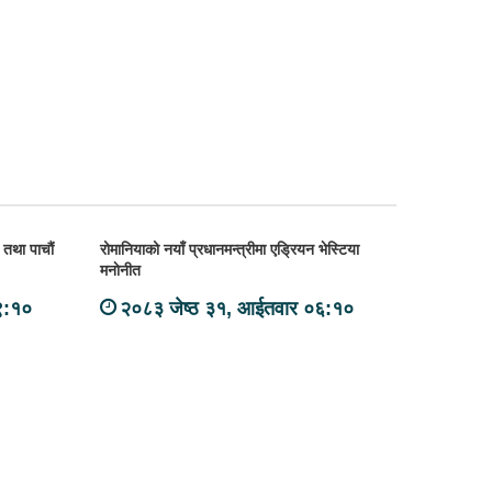
ा तथा पाचौं
रोमानियाको नयाँ प्रधानमन्त्रीमा एड्रियन भेस्टिया
मनाेनीत
९:१०
२०८३ जेष्ठ ३१, आईतवार ०६:१०