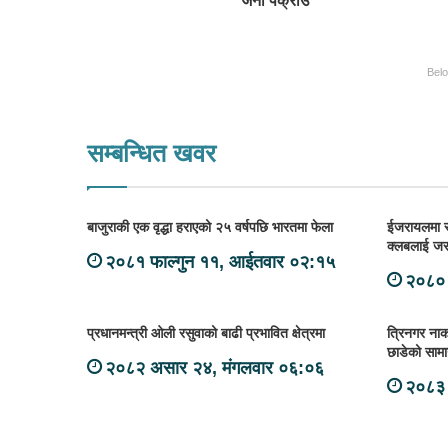
जना पक्राउ
Bel
सम्बन्धित खवर
बाजुराकी एक वृद्धा हराएको २५ वर्षपछि भारतमा फेला
ईजरायलमा रहे
क्लबलाई जर
२०८१ फाल्गुन ११, आईतवार ०२:१५
२०८० 
प्रधानमन्त्री ओली रसुवाको बाढी प्रभावित क्षेत्रमा
त्रिनगर नाका
छाडेको सामा
२०८२ असार २४, मंगलवार ०६:०६
२०८३ 