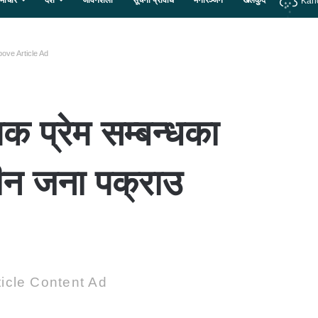
माचार
देश
जीवनशैली
सूचना प्रविधि
मनोरञ्जन
खेलकुद
Kan
ove Article Ad
क प्रेम सम्बन्धका
ीन जना पक्राउ
icle Content Ad