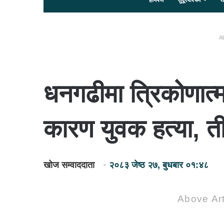
होमपेज
सुदूरपश्चिम
स
Ab
धनगढीमा त्रिकोणात्म
कारण युवक हत्या, त
खोज सम्वाददाता
२०८३ जेष्ठ २७, बुधबार ०१:४८
Above Art