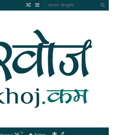
Random
Sidebar
समाचार
Article
खोज्नुहोस्
℃
26
लगइन
Switch