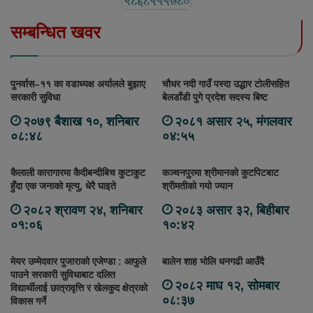
सम्बन्धित खवर
पुनर्वास–११ का वडाध्यक्ष अर्यालले बुझाए
चौधर नदी गाउँ पस्दा उद्धार टोलीसहित
सरकारी सुविधा
बेलडाँडी पुगे प्रदेश सदस्य बिष्ट
२०७९ बैशाख १०, शनिबार
२०८१ असार २५, मंगलवार
०८:४८
०४:५५
कैलाली कारागारमा कैदीबन्दीबिच कुटाकुट
कञ्चनपुरमा श्रीमानको कुटपिटबाट
हुँदा एक जनाको मृत्यु, धेरै घाइते
श्रीमतीको गयो ज्यान
२०८२ श्रावण २४, शनिबार
२०८३ असार ३२, बिहीबार
०१:०६
१०:४२
मेयर उम्मेदवार पुजाराको एजेण्डा : आफुले
बालेन शाह भोलि धनगढी आउँदै
पाउने सरकारी सुविधाबाट दलित
२०८२ माघ १२, सोमबार
विद्यार्थीलाई छात्रावृत्ति र खेलकुद क्षेत्रको
०८:३७
विकास गर्ने