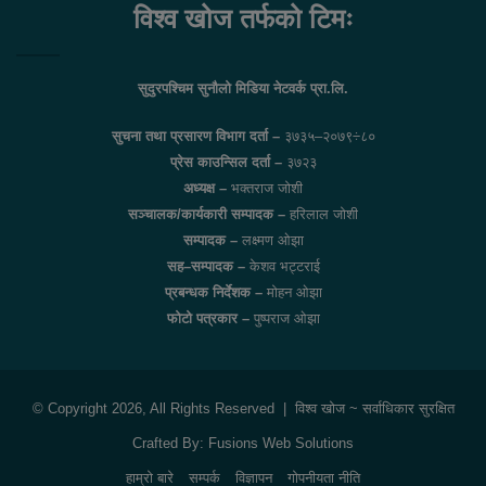
विश्व खोज तर्फको टिमः
सुदुरपश्चिम सुनौलो मिडिया नेटवर्क प्रा.लि.
सुचना तथा प्रसारण विभाग दर्ता –
३७३५–२०७९÷८०
प्रेस काउन्सिल दर्ता –
३७२३
अध्यक्ष –
भक्तराज जोशी
सञ्चालक/कार्यकारी सम्पादक –
हरिलाल जोशी
सम्पादक –
लक्ष्मण ओझा
सह–सम्पादक –
केशव भट्टराई
प्रबन्धक निर्देशक –
मोहन ओझा
फोटो पत्रकार –
पुष्पराज ओझा
© Copyright 2026, All Rights Reserved |
विश्व खोज
~ सर्वाधिकार सुरक्षित
Crafted By:
Fusions Web Solutions
हाम्रो बारे
सम्पर्क
विज्ञापन
गोपनीयता नीति