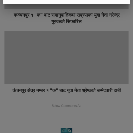
कञ्चनपुर १ “क” बाट समानुपातिकमा राप्रपाका युवा नेता नरेन्द्र
गुरुङको सिफारिस
कंचनपुर क्षेत्र नम्बर १ "क" बाट युवा नेता श्रेष्ठको उम्मेदवारी दाबी
Below Comments Ad