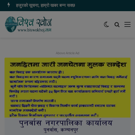
हजुरको सूचना, हाम्रो खबर बन्न सक्छ
Switch
समाचार
मेन
skin
खोज्नुहोस
Above Article Ad