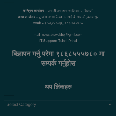
केन्द्रिय कार्यालय –
धनगढी उपमहानगरपालिका–२, कैलाली
शाखा कार्यालय –
पुनर्वास नगरपालिका–३, आई.बी.आर.डी.,कञ्चनपुर
सम्पर्क –
९८०६४५६०२६, ९८६८५५५७८०
mail- news.biswokhoj@gmil.com
IT-Support:
Tulasi Dahal
बिज्ञापन गर्नु परेमा ९८६८५५५७८० मा
सम्पर्क गर्नुहोस
थप लिंकहरु
थप
लिंकहरु