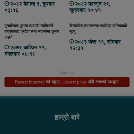
२०८२ बैशाख ३, बुधबार
२०८२ फाल्गुन २९,
०३:१६
शुक्रबार १०:४१
पुनर्वासका पुराना व्यापारी लामिछाने
कैलालीमा ट्याक्टरमा च्यापिएर बालिकाको
राप्रपाबाट प्रदेश सभा सदस्यमा चुनाव
मृत्यु
लड्ने
२०८३ जेष्ठ ११, सोमबार
२०७९ आश्विन ११,
१२:३१
मंगलवार ०८:१८
Footer ad
हाम्रो बारे