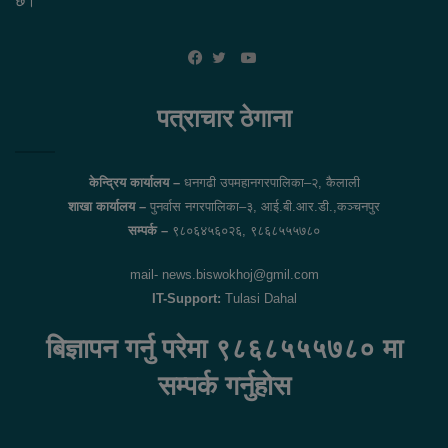
छ।
YouTube
Facebook
Twitter
पत्राचार ठेगाना
केन्द्रिय कार्यालय –
धनगढी उपमहानगरपालिका–२, कैलाली
शाखा कार्यालय –
पुनर्वास नगरपालिका–३, आई.बी.आर.डी.,कञ्चनपुर
सम्पर्क –
९८०६४५६०२६, ९८६८५५५७८०
mail- news.biswokhoj@gmil.com
IT-Support:
Tulasi Dahal
बिज्ञापन गर्नु परेमा ९८६८५५५७८० मा
सम्पर्क गर्नुहोस