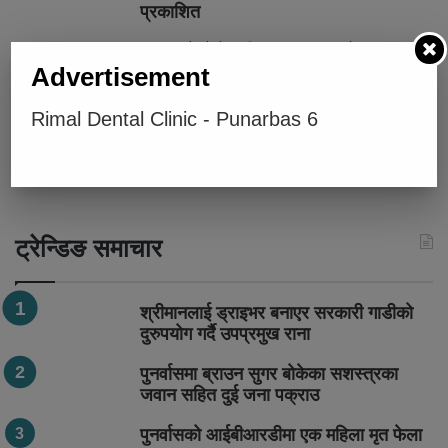
प्रकाशित
२५० रुपैयाँको खरिदमा १० लाखको उपहार,
Advertisement
करदाता प्रोत्साहन कार्यक्रमका पहिलो विजेता
सार्वजनिक
Rimal Dental Clinic - Punarbas 6
सेनामा भर्ती गराइदिने भन्दै ठगी गर्ने बेलौरीका एक
जना पक्राउ
ट्रेन्डिङ समाचार
श्रीमानलाई ड्राइभर बनाएर सरकारी गाडीको
दुरुपयोग गर्दै उपप्रमुख राना
पुनर्वासमा ब्राउन सुगर बोकेका सशस्त्रका
जवान सहित दुई जना पक्राउ
पुनर्वासको आईबीआरडीमा एक महिला मृत फेला