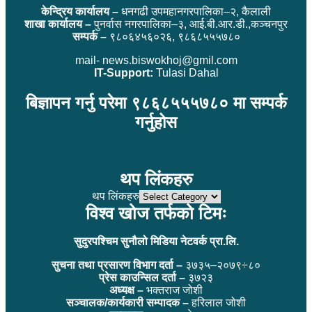
केन्द्रिय कार्यालय –
धनगढी उपमहानगरपालिका–२, कैलाली
शाखा कार्यालय –
पुनर्वास नगरपालिका–३, आई.बी.आर.डी.,कञ्चनपुर
सम्पर्क –
९८०६४५६०२६, ९८६८५५५७८०
mail- news.biswokhoj@gmil.com
IT-Support:
Tulasi Dahal
बिज्ञापन गर्नु परेमा ९८६८५५५७८० मा सम्पर्क
गर्नुहोस
थप लिंकहरु
थप लिंकहरु
विश्व खोज तर्फको टिमः
सुदुरपश्चिम सुनौलो मिडिया नेटवर्क प्रा.लि.
सुचना तथा प्रसारण विभाग दर्ता –
३७३५–२०७९÷८०
प्रेस काउन्सिल दर्ता –
३७२३
अध्यक्ष –
भक्तराज जोशी
सञ्चालक/कार्यकारी सम्पादक –
हरिलाल जोशी