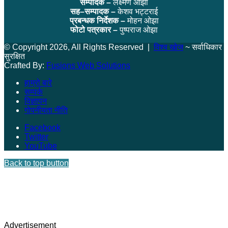
सम्पादक –
लक्ष्मण ओझा
सह–सम्पादक –
केशव भट्टराई
प्रबन्धक निर्देशक –
मोहन ओझा
फोटो पत्रकार –
पुष्पराज ओझा
© Copyright 2026, All Rights Reserved |
विश्व खोज
~ सर्वाधिकार
सुरक्षित
Crafted By:
Fusions Web Solutions
हाम्रो बारे
सम्पर्क
विज्ञापन
गोपनीयता नीति
Facebook
Twitter
YouTube
Back to top button
Advertisement