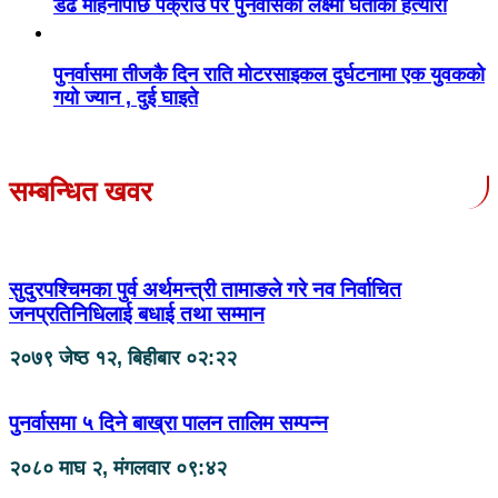
डेढ महिनापछि पक्राउ परे पुनर्वासकी लक्ष्मी घर्तीको हत्यारा
पुनर्वासमा तीजकै दिन राति मोटरसाइकल दुर्घटनामा एक युवकको
गयो ज्यान , दुई घाइते
सम्बन्धित खवर
सुदुरपश्चिमका पुर्व अर्थमन्त्री तामाङले गरे नव निर्वाचित
जनप्रतिनिधिलाई बधाई तथा सम्मान
२०७९ जेष्ठ १२, बिहीबार ०२:२२
पुनर्वासमा ५ दिने बाख्रा पालन तालिम सम्पन्न
२०८० माघ २, मंगलवार ०९:४२