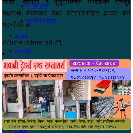
कोशी, कर्णाली र सुदूरपश्चिम प्रदेशका एकदुई
कर्णाली प्रदेश
स्थानमा मेघगर्जन तथा चट्याङसहित हल्का वर्षा
सुदूरपश्चिम प्रदेश
भइरहेको छ।
जीवनशैली
Article inline ad #1
सूचना प्रविधि
मनोरञ्जन
खेलकुद
Switch skin
लगइन
Follow