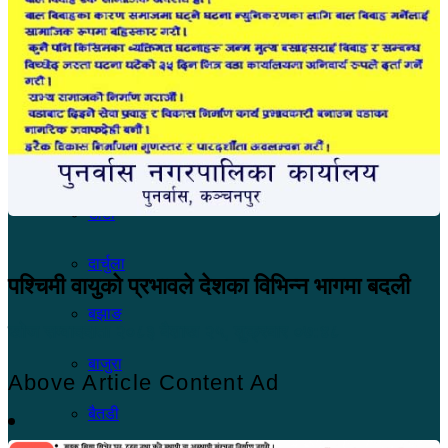
सुदूरपश्चिम
कंचनपुर
कैलाली
अछाम
डोटी
दार्चुला
पश्चिमी वायुको प्रभावले देशका विभिन्न भागमा बदली
बझाङ
खोज सम्वाददाता
२०८३ बैशाख २५, शुक्रबार ०७:४८
बाजुरा
Above Article Content Ad
बैतडी