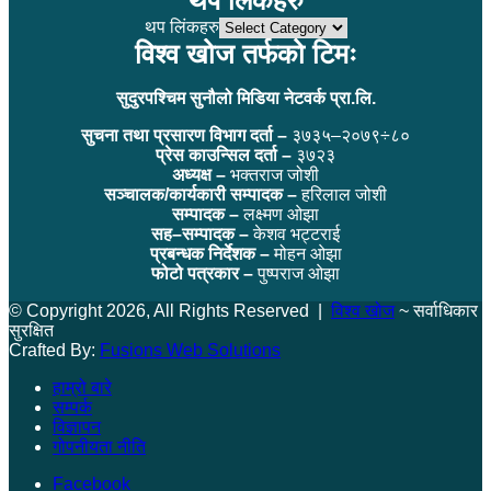
थप लिंकहरु
थप लिंकहरु
विश्व खोज तर्फको टिमः
सुदुरपश्चिम सुनौलो मिडिया नेटवर्क प्रा.लि.
सुचना तथा प्रसारण विभाग दर्ता –
३७३५–२०७९÷८०
प्रेस काउन्सिल दर्ता –
३७२३
अध्यक्ष –
भक्तराज जोशी
सञ्चालक/कार्यकारी सम्पादक –
हरिलाल जोशी
सम्पादक –
लक्ष्मण ओझा
सह–सम्पादक –
केशव भट्टराई
प्रबन्धक निर्देशक –
मोहन ओझा
फोटो पत्रकार –
पुष्पराज ओझा
© Copyright 2026, All Rights Reserved |
विश्व खोज
~ सर्वाधिकार
सुरक्षित
Crafted By:
Fusions Web Solutions
हाम्रो बारे
सम्पर्क
विज्ञापन
गोपनीयता नीति
Facebook