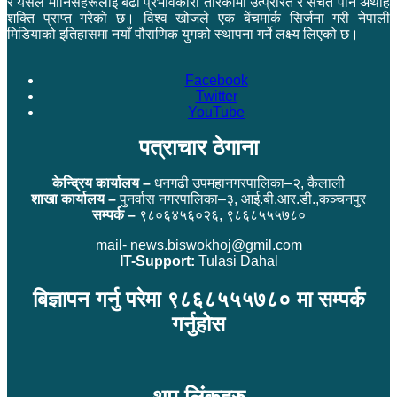
र यसले मानिसहरूलाई बढी प्रभावकारी तरिकामा उत्प्रेरित र सचेत पार्ने अथाह
शक्ति प्राप्त गरेको छ। विश्व खोजले एक बेंचमार्क सिर्जना गरी नेपाली
मिडियाको इतिहासमा नयाँ पौराणिक युगको स्थापना गर्ने लक्ष्य लिएको छ।
Facebook
Twitter
YouTube
पत्राचार ठेगाना
केन्द्रिय कार्यालय –
धनगढी उपमहानगरपालिका–२, कैलाली
शाखा कार्यालय –
पुनर्वास नगरपालिका–३, आई.बी.आर.डी.,कञ्चनपुर
सम्पर्क –
९८०६४५६०२६, ९८६८५५५७८०
mail- news.biswokhoj@gmil.com
IT-Support:
Tulasi Dahal
बिज्ञापन गर्नु परेमा ९८६८५५५७८० मा सम्पर्क
गर्नुहोस