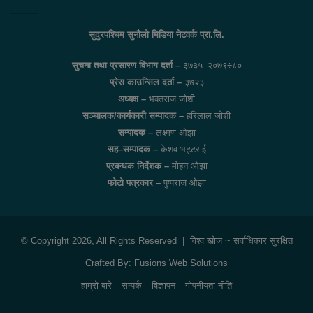
सुदुरपश्चिम सुनौलो मिडिया नेटवर्क प्रा.लि.
सुचना तथा प्रसारण विभाग दर्ता –
३७३५–२०७९÷८०
प्रेस काउन्सिल दर्ता –
३७२३
अध्यक्ष –
भक्तराज जोशी
सञ्चालक/कार्यकारी सम्पादक –
हरिलाल जोशी
सम्पादक –
लक्ष्मण ओझा
सह–सम्पादक –
केशव भट्टराई
प्रबन्धक निर्देशक –
मोहन ओझा
फोटो पत्रकार –
पुष्पराज ओझा
© Copyright 2026, All Rights Reserved |
विश्व खोज
~ सर्वाधिकार सुरक्षित
Crafted By:
Fusions Web Solutions
हाम्रो बारे
सम्पर्क
विज्ञापन
गोपनीयता नीति