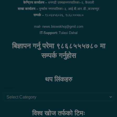
केन्द्रिय कार्यालय –
धनगढी उपमहानगरपालिका–२, कैलाली
शाखा कार्यालय –
पुनर्वास नगरपालिका–३, आई.बी.आर.डी.,कञ्चनपुर
सम्पर्क –
९८०६४५६०२६, ९८६८५५५७८०
mail- news.biswokhoj@gmil.com
IT-Support:
Tulasi Dahal
बिज्ञापन गर्नु परेमा ९८६८५५५७८० मा
सम्पर्क गर्नुहोस
थप लिंकहरु
थप
लिंकहरु
विश्व खोज तर्फको टिमः