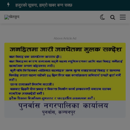
हजुरको सूचना, हाम्रो खबर बन्न सक्छ
Switch
समाचार
मेन
skin
खोज्नुहोस
Above Article Ad