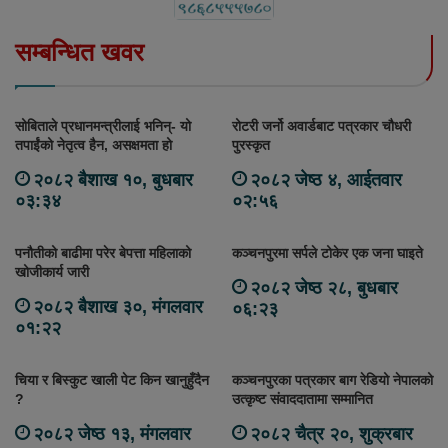
सम्बन्धित खवर
सोबिताले प्रधानमन्त्रीलाई भनिन्- यो
रोटरी जर्नो अवार्डबाट पत्रकार चौधरी
तपाईंको नेतृत्व हैन, असक्षमता हो
पुरस्कृत
२०८२ बैशाख १०, बुधबार
२०८२ जेष्ठ ४, आईतवार
०३:३४
०२:५६
पनौतीको बाढीमा परेर बेपत्ता महिलाको
कञ्चनपुरमा सर्पले टोकेर एक जना घाइते
खोजीकार्य जारी
२०८२ जेष्ठ २८, बुधबार
२०८२ बैशाख ३०, मंगलवार
०६:२३
०१:२२
चिया र बिस्कुट खाली पेट किन खानुहुँदैन
कञ्चनपुरका पत्रकार बाग रेडियो नेपालको
?
उत्कृष्ट संवाददातामा सम्मानित
२०८२ जेष्ठ १३, मंगलवार
२०८२ चैत्र २०, शुक्रबार