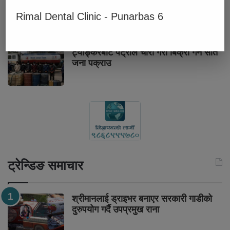
कैलालीमा एकैदिन तीन जना मृत फेला
Rimal Dental Clinic - Punarbas 6
ट्याङ्करबाट पेट्रोल चोरी गरी बिक्री गर्ने सात
जना पक्राउ
ट्रेन्डिङ समाचार
श्रीमानलाई ड्राइभर बनाएर सरकारी गाडीको
दुरुपयोग गर्दै उपप्रमुख राना