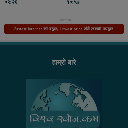
०२:२६
१०:५७
Footer ad
हाम्रो बारे