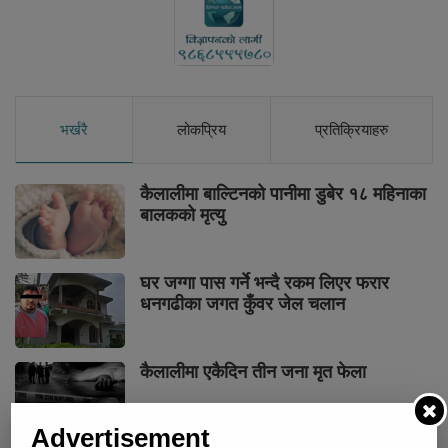
भर्खरै
लोकप्रिय
प्रतिक्रियाहरु
कैलालीमा बाल्टिनको पानीमा डुबेर १८ महिनाका
बालकको मृत्यु
घर जग्गा पास गर्ने भन्दै रकम लिएर फरार
धनगढीका जगत कुँवर जेल चलान
कैलालीमा एकैदिन तीन जना मृत फेला
Advertisement