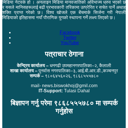
मिडिया नेटवर्क हो । अनलाइन मिडिया मानवजातिको अविभाज्य ध्रुव भएको छ
र यसले मानिसहरूलाई बढी प्रभावकारी तरिकामा उत्प्रेरित र सचेत पार्ने अथाह
शक्ति प्राप्त गरेको छ। विश्व खोजले एक बेंचमार्क सिर्जना गरी नेपाली
मिडियाको इतिहासमा नयाँ पौराणिक युगको स्थापना गर्ने लक्ष्य लिएको छ।
Facebook
Twitter
YouTube
पत्राचार ठेगाना
केन्द्रिय कार्यालय –
धनगढी उपमहानगरपालिका–२, कैलाली
शाखा कार्यालय –
पुनर्वास नगरपालिका–३, आई.बी.आर.डी.,कञ्चनपुर
सम्पर्क –
९८०६४५६०२६, ९८६८५५५७८०
mail- news.biswokhoj@gmil.com
IT-Support:
Tulasi Dahal
बिज्ञापन गर्नु परेमा ९८६८५५५७८० मा सम्पर्क
गर्नुहोस