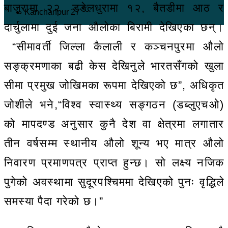
बाजुरामा २२, डडेलधुरामा १२, बैतडीमा आठ र
℃
Kanchanpur
27
दार्चुलामा दुई जना औलोका बिरामी देखिएका छन्।
“सीमावर्ती जिल्ला कैलाली र कञ्चनपुरमा औलो
सङ्क्रमणाका बढी केस देखिनुले भारतसँगको खुला
सीमा प्रमुख जोखिमका रूपमा देखिएको छ”, अधिकृत
जोशीले भने,“विश्व स्वास्थ्य सङ्गठन (डब्लुएचओ)
को मापदण्ड अनुसार कुनै देश वा क्षेत्रमा लगातार
तीन वर्षसम्म स्थानीय औलो शून्य भए मात्र औलो
निवारण प्रमाणपत्र प्राप्त हुन्छ। सो लक्ष्य नजिक
पुगेको अवस्थामा सुदूरपश्चिममा देखिएको पुनः वृद्धिले
समस्या पैदा गरेको छ।”