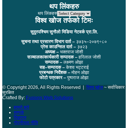
थप लिंकहरु
थप लिंकहरु
विश्व खोज तर्फको टिमः
सुदुरपश्चिम सुनौलो मिडिया नेटवर्क प्रा.लि.
सुचना तथा प्रसारण विभाग दर्ता –
३७३५–२०७९÷८०
प्रेस काउन्सिल दर्ता –
३७२३
अध्यक्ष –
भक्तराज जोशी
सञ्चालक/कार्यकारी सम्पादक –
हरिलाल जोशी
सम्पादक –
लक्ष्मण ओझा
सह–सम्पादक –
केशव भट्टराई
प्रबन्धक निर्देशक –
मोहन ओझा
फोटो पत्रकार –
पुष्पराज ओझा
© Copyright 2026, All Rights Reserved |
विश्व खोज
~ सर्वाधिकार
सुरक्षित
Crafted By:
Fusions Web Solutions
हाम्रो बारे
सम्पर्क
विज्ञापन
गोपनीयता नीति