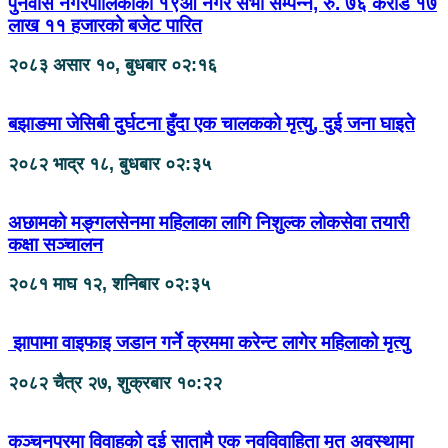
पुनर्वास नगरपालिकाको १९औँ नगर सभा सम्पन्न, रु. ७६ करोड १७
लाख ११ हजारको बजेट पारित
२०८३ असार १०, बुधबार ०२:१६
बझाङमा जेसिबी दुर्घटना हुँदा एक चालकको मृत्यु, दुई जना घाइते
२०८२ भाद्र १८, बुधबार ०२:३५
अछामको मङ्गलसेनमा महिलाका लागि निशुल्क लोकसेवा तयारी
कक्षा सञ्चालन
२०८१ माघ १२, शनिबार ०२:३५
झापामा वाइफाइ जडान गर्ने क्रममा करेन्ट लागेर महिलाको मृत्यु
२०८२ चैत्र २७, शुक्रबार १०:२२
कञ्चनपुरमा विवाहको दुई सातामै एक नवविवाहिता मृत अवस्थामा