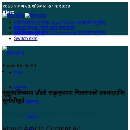
२०८३ श्रावण २३, शनिबार | समय: १०:१०
Alert:
यहाँ बिज्ञापन गर्नु परेमा ९८६८५५५७८० मा सम्पर्क गर्नुहोस
हजुरको सूचना, हाम्रो खबर बन्न सक्छ
मेनू
यहाँ बिज्ञापन गर्नु परेमा ९८६८५५५७८० मा सम्पर्क गर्नुहोस
समाचार खोज्नुहोस्
Switch skin
Above Article Ad
होमपेज
सुदूरपश्चिम
सुदूरपश्चिममा औलो सङ्क्रमण निवारणको लक्ष्यप्राप्ति
चुनौतीपूर्ण
कंचनपुर
खोज सम्वाददाता
२०८३ बैशाख १२, शनिबार ०६:०१
कैलाली
Above Article Content Ad