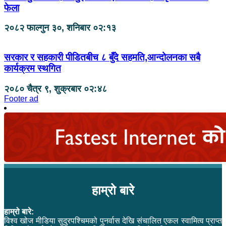
फेला
२०८२ फाल्गुन ३०, शनिबार ०२:१३
सरकार र सहकारी पीडितबीच ८ बुँदे सहमति,आन्दोलनका सबै
कार्यक्रम स्थगित
२०८० चैत्र ९, शुक्रबार ०२:४८
Footer ad
हाम्रो बारे
हाम्रो बारे:
विश्व खोज मीडिया सुदुरपश्चिमको पुनर्वास देखि संचालित एकल स्वामित्व प्राप्त