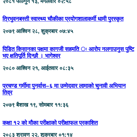
२०८१ फाल्गुन १३, मंगलवार ०२:५८
त्रिभुवनबस्ती स्वास्थ्य चौकीका प्रयोगशालाकर्मी धामी पुरस्कृत
२०७९ आश्विन २८, शुक्रबार ०७:४५
पिडित किसानका पक्षमा कागजी सहमति ः आरोप नलगाउनुस पुष्टि
भए क्षतिपूर्ति दिन्छौ । भागेश्वर
२०८० आश्विन २१, आईतवार ०८:३५
प्रचण्ड गर्मीमा पुनर्वास–६ मा उम्मेदवार लामाको चुनावी अभियान
तिव्र
२०७९ बैशाख १९, सोमबार ११:३६
कक्षा १२ को मौका परीक्षाको परीक्षाफल प्रकाशित
२०८३ श्रावण २२, शुक्रबार ०१:१४