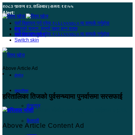
२०८३ श्रावण २३, शनिबार | समय: १२:५५
Alert:
यहाँ बिज्ञापन गर्नु परेमा ९८६८५५५७८० मा सम्पर्क गर्नुहोस
हजुरको सूचना, हाम्रो खबर बन्न सक्छ
मेनू
यहाँ बिज्ञापन गर्नु परेमा ९८६८५५५७८० मा सम्पर्क गर्नुहोस
समाचार खोज्नुहोस्
Switch skin
Above Article Ad
होमपेज
सुदूरपश्चिम
हरितालिका तिजको पुर्वसन्ध्यामा पुनर्वासमा सरसफाई
कंचनपुर
हरिलाल जोशी
२०७९ भाद्र १२, आईतवार ०९:१६
कैलाली
Above Article Content Ad