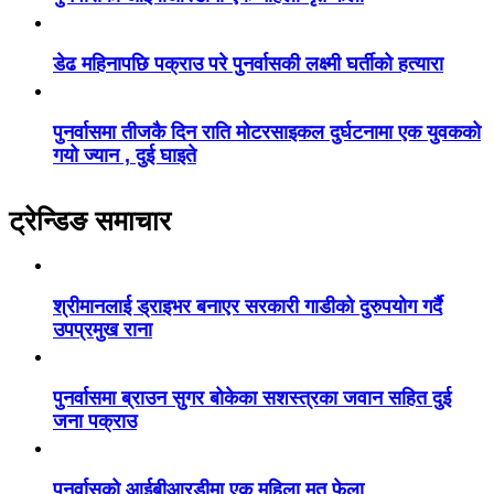
डेढ महिनापछि पक्राउ परे पुनर्वासकी लक्ष्मी घर्तीको हत्यारा
पुनर्वासमा तीजकै दिन राति मोटरसाइकल दुर्घटनामा एक युवकको
गयो ज्यान , दुई घाइते
ट्रेन्डिङ समाचार
श्रीमानलाई ड्राइभर बनाएर सरकारी गाडीको दुरुपयोग गर्दै
उपप्रमुख राना
पुनर्वासमा ब्राउन सुगर बोकेका सशस्त्रका जवान सहित दुई
जना पक्राउ
पुनर्वासको आईबीआरडीमा एक महिला मृत फेला