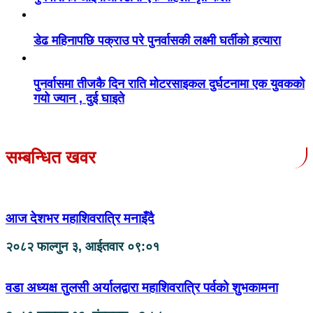
डेढ महिनापछि पक्राउ परे पुनर्वासकी लक्ष्मी घर्तीको हत्यारा
पुनर्वासमा तीजकै दिन राति मोटरसाइकल दुर्घटनामा एक युवकको
गयो ज्यान , दुई घाइते
सम्बन्धित खवर
आज देशभर महाशिवरात्रि मनाइँदै
२०८२ फाल्गुन ३, आईतवार ०९:०१
वडा अध्यक्ष तुलसी अर्यालद्वारा महाशिवरात्रि पर्वको शुभकामना