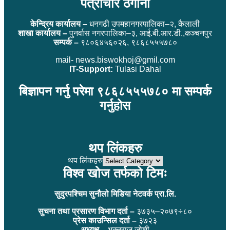
पत्राचार ठेगाना
केन्द्रिय कार्यालय –
धनगढी उपमहानगरपालिका–२, कैलाली
शाखा कार्यालय –
पुनर्वास नगरपालिका–३, आई.बी.आर.डी.,कञ्चनपुर
सम्पर्क –
९८०६४५६०२६, ९८६८५५५७८०
mail- news.biswokhoj@gmil.com
IT-Support:
Tulasi Dahal
बिज्ञापन गर्नु परेमा ९८६८५५५७८० मा सम्पर्क
गर्नुहोस
थप लिंकहरु
थप लिंकहरु
विश्व खोज तर्फको टिमः
सुदुरपश्चिम सुनौलो मिडिया नेटवर्क प्रा.लि.
सुचना तथा प्रसारण विभाग दर्ता –
३७३५–२०७९÷८०
प्रेस काउन्सिल दर्ता –
३७२३
अध्यक्ष –
भक्तराज जोशी