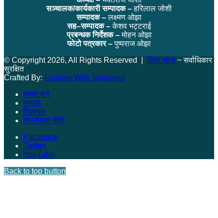
सञ्चालक/कार्यकारी सम्पादक –
हरिलाल जोशी
सम्पादक –
लक्ष्मण ओझा
सह–सम्पादक –
केशव भट्टराई
प्रबन्धक निर्देशक –
मोहन ओझा
फोटो पत्रकार –
पुष्पराज ओझा
© Copyright 2026, All Rights Reserved |
विश्व खोज
~ सर्वाधिकार
सुरक्षित
Crafted By:
Fusions Web Solutions
हाम्रो बारे
सम्पर्क
विज्ञापन
गोपनीयता नीति
Facebook
Twitter
YouTube
Back to top button