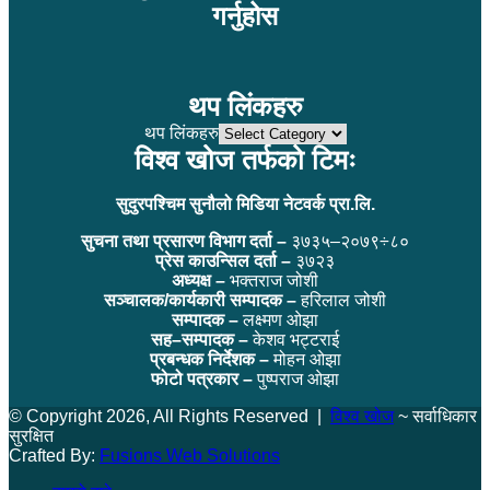
गर्नुहोस
थप लिंकहरु
थप लिंकहरु
विश्व खोज तर्फको टिमः
सुदुरपश्चिम सुनौलो मिडिया नेटवर्क प्रा.लि.
सुचना तथा प्रसारण विभाग दर्ता –
३७३५–२०७९÷८०
प्रेस काउन्सिल दर्ता –
३७२३
अध्यक्ष –
भक्तराज जोशी
सञ्चालक/कार्यकारी सम्पादक –
हरिलाल जोशी
सम्पादक –
लक्ष्मण ओझा
सह–सम्पादक –
केशव भट्टराई
प्रबन्धक निर्देशक –
मोहन ओझा
फोटो पत्रकार –
पुष्पराज ओझा
© Copyright 2026, All Rights Reserved |
विश्व खोज
~ सर्वाधिकार
सुरक्षित
Crafted By:
Fusions Web Solutions