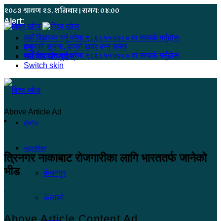
२०८३ श्रावण २३, शनिबार | समय: ०४:००
Alert:
यहाँ बिज्ञापन गर्नु परेमा ९८६८५५५७८० मा सम्पर्क गर्नुहोस
हजुरको सूचना, हाम्रो खबर बन्न सक्छ
मेनू
यहाँ बिज्ञापन गर्नु परेमा ९८६८५५५७८० मा सम्पर्क गर्नुहोस
समाचार खोज्नुहोस्
Switch skin
Above Article Ad
होमपेज
सुदूरपश्चिम
त्रिनगर नाकाबाट रोजगारीका लागि भारततर्फ जानेको
भीड
कंचनपुर
खोज सम्वाददाता
२०८२ पुष ३, बिहीबार ०४:२७
कैलाली
Above Article Content Ad