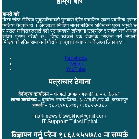
हाम्रो बारे
हाम्रो बारे:
विश्व खोज मीडिया सुदुरपश्चिमको पुनर्वास देखि संचालित एकल स्वामित्व प्राप्त
मिडिया नेटवर्क हो । अनलाइन मिडिया मानवजातिको अविभाज्य ध्रुव भएको छ
र यसले मानिसहरूलाई बढी प्रभावकारी तरिकामा उत्प्रेरित र सचेत पार्ने अथाह
शक्ति प्राप्त गरेको छ। विश्व खोजले एक बेंचमार्क सिर्जना गरी नेपाली
मिडियाको इतिहासमा नयाँ पौराणिक युगको स्थापना गर्ने लक्ष्य लिएको छ।
Facebook
Twitter
YouTube
पत्राचार ठेगाना
केन्द्रिय कार्यालय –
धनगढी उपमहानगरपालिका–२, कैलाली
शाखा कार्यालय –
पुनर्वास नगरपालिका–३, आई.बी.आर.डी.,कञ्चनपुर
सम्पर्क –
९८०६४५६०२६, ९८६८५५५७८०
mail- news.biswokhoj@gmil.com
IT-Support:
Tulasi Dahal
बिज्ञापन गर्नु परेमा ९८६८५५५७८० मा सम्पर्क