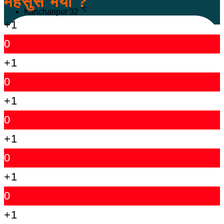
महसुस भयो ?
℃
Kanchanpur
32
+1
0
+1
0
+1
0
+1
0
+1
0
+1