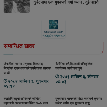
दुर्घटनामा एक युवकको गयो ज्यान , दुई घाइते
सम्बन्धित खवर
जेनजीका नाममा पत्रकार बिष्टलाई
बेलौरीमा दशै,दिपावली साँस्कृतिक
बैतडीको दशरथचन्दकी उपमेयरका छोराको
कार्यक्रम आयोजना हुने
धम्की
२०७९ आश्विन ३, सोमबार
२०८२ आश्विन ३, शुक्रबार
०७:०३
०४:१२
बर्खासँगै बढ्यो सर्पदंशको जोखिम,
पुनर्वासमा नल्काको मोटर चलाउने क्रममा
महाकाली अस्पतालमा दैनिक ४–५ जना
करेन्ट लागेर एक युवकको मृत्यु