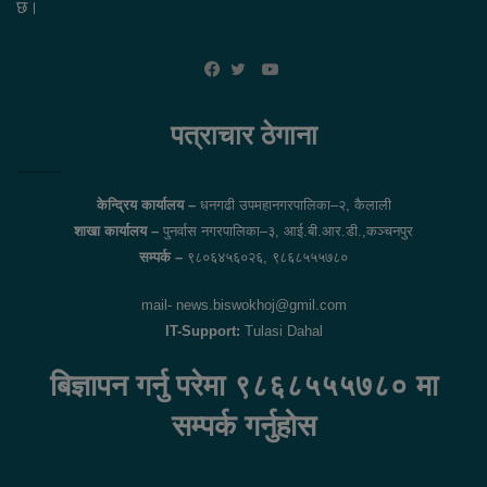
छ।
YouTube
Facebook
Twitter
पत्राचार ठेगाना
केन्द्रिय कार्यालय –
धनगढी उपमहानगरपालिका–२, कैलाली
शाखा कार्यालय –
पुनर्वास नगरपालिका–३, आई.बी.आर.डी.,कञ्चनपुर
सम्पर्क –
९८०६४५६०२६, ९८६८५५५७८०
mail- news.biswokhoj@gmil.com
IT-Support:
Tulasi Dahal
बिज्ञापन गर्नु परेमा ९८६८५५५७८० मा
सम्पर्क गर्नुहोस