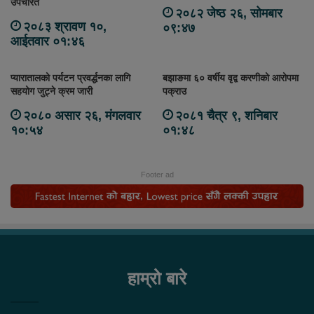
उपचारत
२०८२ जेष्ठ २६, सोमबार
२०८३ श्रावण १०,
०९:४७
आईतवार ०१:४६
प्यारातालको पर्यटन प्रवर्द्धनका लागि
बझाङमा ६० वर्षीय वृद्व करणीको आरोपमा
सहयोग जुट्ने क्रम जारी
पक्राउ
२०८० असार २६, मंगलवार
२०८१ चैत्र ९, शनिबार
१०:५४
०१:४८
Footer ad
हाम्रो बारे