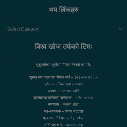
थप लिंकहरु
थप
लिंकहरु
विश्व खोज तर्फको टिमः
सुदुरपश्चिम सुनौलो मिडिया नेटवर्क प्रा.लि.
सुचना तथा प्रसारण विभाग दर्ता –
३७३५–२०७९÷८०
प्रेस काउन्सिल दर्ता –
३७२३
अध्यक्ष –
भक्तराज जोशी
सञ्चालक/कार्यकारी सम्पादक –
हरिलाल जोशी
सम्पादक –
लक्ष्मण ओझा
सह–सम्पादक –
केशव भट्टराई
प्रबन्धक निर्देशक –
मोहन ओझा
फोटो पत्रकार –
पुष्पराज ओझा