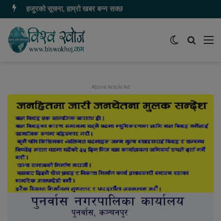
हजुरको सूचना, हाम्रो खबर बन्न सक्छ
Switch
समाचार
मेन
skin
खोज्नुहोस
Above Article Ad