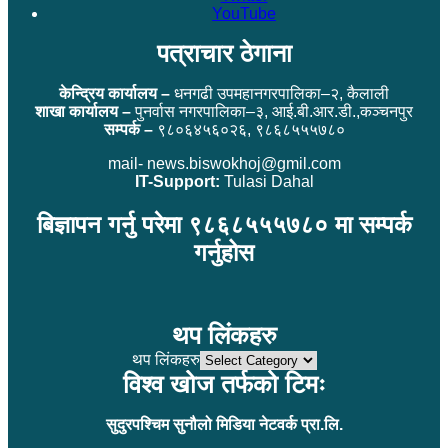
YouTube
पत्राचार ठेगाना
केन्द्रिय कार्यालय –
धनगढी उपमहानगरपालिका–२, कैलाली
शाखा कार्यालय –
पुनर्वास नगरपालिका–३, आई.बी.आर.डी.,कञ्चनपुर
सम्पर्क –
९८०६४५६०२६, ९८६८५५५७८०
mail- news.biswokhoj@gmil.com
IT-Support:
Tulasi Dahal
बिज्ञापन गर्नु परेमा ९८६८५५५७८० मा सम्पर्क
गर्नुहोस
थप लिंकहरु
थप लिंकहरु
विश्व खोज तर्फको टिमः
सुदुरपश्चिम सुनौलो मिडिया नेटवर्क प्रा.लि.