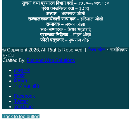
सुचना तथा प्रसारण विभाग दर्ता –
३७३५–२०७९÷८०
प्रेस काउन्सिल दर्ता –
३७२३
अध्यक्ष –
भक्तराज जोशी
सञ्चालक/कार्यकारी सम्पादक –
हरिलाल जोशी
सम्पादक –
लक्ष्मण ओझा
सह–सम्पादक –
केशव भट्टराई
प्रबन्धक निर्देशक –
मोहन ओझा
फोटो पत्रकार –
पुष्पराज ओझा
© Copyright 2026, All Rights Reserved |
विश्व खोज
~ सर्वाधिकार
सुरक्षित
Crafted By:
Fusions Web Solutions
हाम्रो बारे
सम्पर्क
विज्ञापन
गोपनीयता नीति
Facebook
Twitter
YouTube
Back to top button