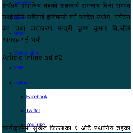
सूचना प्रविधि
संरक्षण स्थानिय तहको सहकार्य समन्वय विना सम्भव
नरहेकोले सबैलाई हातेमालो गर्न प्रदेश उधोग, पर्यटन
मनोरञ्जन
वन तथा वातावरण मन्त्री कृष्ण कुमार बि.सीले
खेलकुद
आग्रह गर्नु भयो ।
Switch skin
Article inline ad #2
लगइन
Follow
Facebook
Twitter
YouTube
कार्यक्रममा सुर्खेत जिल्लाका ९ ओटै स्थानिय तहका