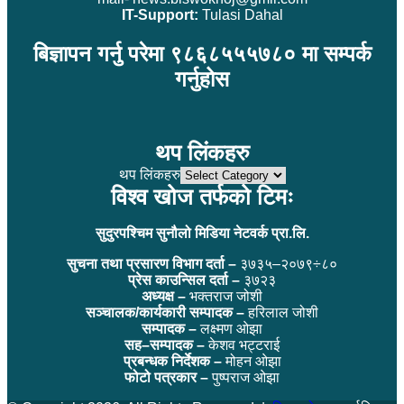
IT-Support:
Tulasi Dahal
बिज्ञापन गर्नु परेमा ९८६८५५५७८० मा सम्पर्क
गर्नुहोस
थप लिंकहरु
थप लिंकहरु
विश्व खोज तर्फको टिमः
सुदुरपश्चिम सुनौलो मिडिया नेटवर्क प्रा.लि.
सुचना तथा प्रसारण विभाग दर्ता –
३७३५–२०७९÷८०
प्रेस काउन्सिल दर्ता –
३७२३
अध्यक्ष –
भक्तराज जोशी
सञ्चालक/कार्यकारी सम्पादक –
हरिलाल जोशी
सम्पादक –
लक्ष्मण ओझा
सह–सम्पादक –
केशव भट्टराई
प्रबन्धक निर्देशक –
मोहन ओझा
फोटो पत्रकार –
पुष्पराज ओझा