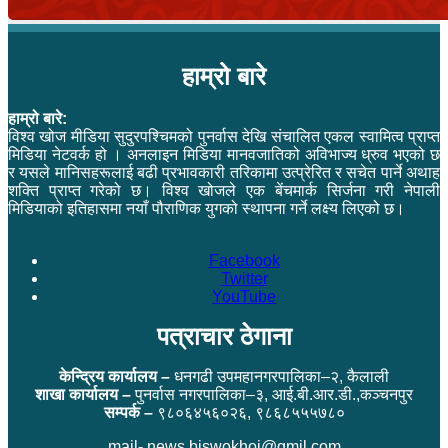
हाम्रो बारे
हाम्रो बारे:
विश्व खोज मीडिया सुदुरपश्चिमको पुनर्वास देखि संचालित एकल स्वामित्व प्राप्त
मिडिया नेटवर्क हो । अनलाइन मिडिया मानवजातिको अविभाज्य ध्रुव भएको छ
र यसले मानिसहरूलाई बढी प्रभावकारी तरिकामा उत्प्रेरित र सचेत पार्ने अथाह
शक्ति प्राप्त गरेको छ। विश्व खोजले एक बेंचमार्क सिर्जना गरी नेपाली
मिडियाको इतिहासमा नयाँ पौराणिक युगको स्थापना गर्ने लक्ष्य लिएको छ।
Facebook
Twitter
YouTube
पत्राचार ठेगाना
केन्द्रिय कार्यालय –
धनगढी उपमहानगरपालिका–२, कैलाली
शाखा कार्यालय –
पुनर्वास नगरपालिका–३, आई.बी.आर.डी.,कञ्चनपुर
सम्पर्क –
९८०६४५६०२६, ९८६८५५५७८०
mail- news.biswokhoj@gmil.com