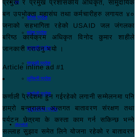
प्रमुख र प्रमुख प्रशासकीय अधिकृत, सामुदायिक
देश
बन उपभोक्ता महासंघ तथा कर्मचारीहरु लगायत ४०
कोशी प्रदेश
जनाको सहभागिता रहेको USAID जल जंगलका
मधेश प्रदेश
बरिष्ठ कार्यक्रम अधिकृत विनोद कुमार शाहीले
जानकारी गराउनु भयो ।
बागमती प्रदेश
गण्डकी प्रदेश
Article inline ad #1
लुम्बिनी प्रदेश
कर्णाली प्रदेश
कर्णाली प्रदेशमा हुन गईरहेको लगानी सम्मेलनमा पनि
हाम्रो मन्त्रालय अन्र्तगत बातावरण संरक्षण तथा
सुदूरपश्चिम प्रदेश
पर्यटन छेत्रमा के कस्ता काम गर्न सकिन्छ भन्ने
जीवनशैली
सल्लाह सुझाव समेत लिने योजना रहेको र बातावरण