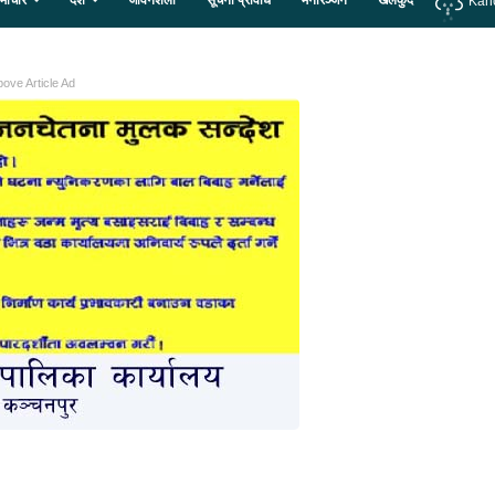
माचार
देश
जीवनशैली
सूचना प्रविधि
मनोरञ्जन
खेलकुद
Kan
ove Article Ad