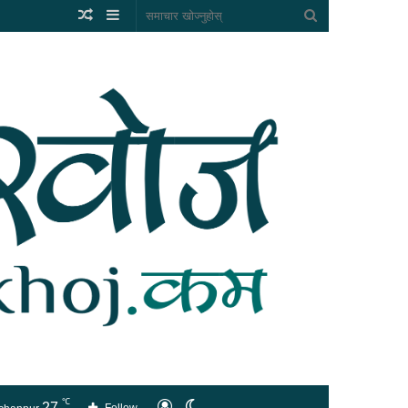
Random
Sidebar
समाचार
Article
खोज्नुहोस्
℃
27
लगइन
Switch