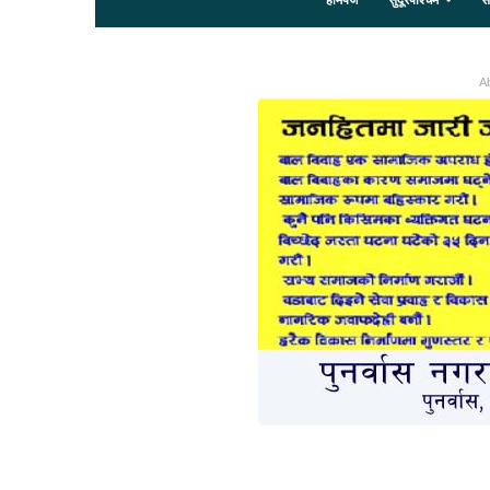
होमपेज
सुदूरपश्चिम
स
Ab