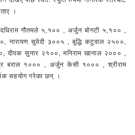
बताए ।
 दधिराम गौतमले ५,१०० , अर्जुन बोगटी ५,१०० ,
०००, नारायण सुवेदी ३००५ , बुद्धि कटुवाल २५००,
१००, दीपक सुनार २१००, मनिराम खानाल २००० ,
द्र बराल १००० , अर्जुन केसी १००० , श्रीराम
्थिक सहयोग गरेका छन् ।