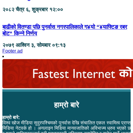
२०८२ चैत्र ६, शुक्रबार १२:००
बाढीको वितण्डा पछि पुनर्वास नगरपालिकाले ग¥यो “¥याफ्टिङ रबर
बोट“ किन्ने निर्णय
२०७९ आश्विन ३, सोमबार ०९:१३
Footer ad
हाम्रो बारे
हाम्रो बारे:
विश्व खोज मीडिया सुदुरपश्चिमको पुनर्वास देखि संचालित एकल स्वामित्व प्राप्त
मिडिया नेटवर्क हो । अनलाइन मिडिया मानवजातिको अविभाज्य ध्रुव भएको छ