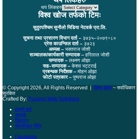
थप लिंकहरु
विश्व खोज तर्फको टिमः
सुदुरपश्चिम सुनौलो मिडिया नेटवर्क प्रा.लि.
सुचना तथा प्रसारण विभाग दर्ता –
३७३५–२०७९÷८०
प्रेस काउन्सिल दर्ता –
३७२३
अध्यक्ष –
भक्तराज जोशी
सञ्चालक/कार्यकारी सम्पादक –
हरिलाल जोशी
सम्पादक –
लक्ष्मण ओझा
सह–सम्पादक –
केशव भट्टराई
प्रबन्धक निर्देशक –
मोहन ओझा
फोटो पत्रकार –
पुष्पराज ओझा
© Copyright 2026, All Rights Reserved |
विश्व खोज
~ सर्वाधिकार
सुरक्षित
Crafted By:
Fusions Web Solutions
हाम्रो बारे
सम्पर्क
विज्ञापन
गोपनीयता नीति
Facebook