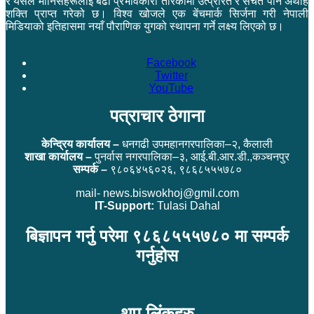
र यसले मानिसहरूलाई बढी प्रभावकारी तरिकामा उत्प्रेरित र सचेत पार्ने अथाह
शक्ति प्राप्त गरेको छ। विश्व खोजले एक बेंचमार्क सिर्जना गरी नेपाली
मिडियाको इतिहासमा नयाँ पौराणिक युगको स्थापना गर्ने लक्ष्य लिएको छ।
Facebook
Twitter
YouTube
पत्राचार ठेगाना
केन्द्रिय कार्यालय –
धनगढी उपमहानगरपालिका–२, कैलाली
शाखा कार्यालय –
पुनर्वास नगरपालिका–३, आई.बी.आर.डी.,कञ्चनपुर
सम्पर्क –
९८०६४५६०२६, ९८६८५५५७८०
mail- news.biswokhoj@gmil.com
IT-Support:
Tulasi Dahal
बिज्ञापन गर्नु परेमा ९८६८५५५७८० मा सम्पर्क
गर्नुहोस
थप लिंकहरु