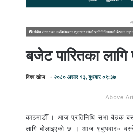
होमपेज
सुदूरपश्चिम
स
Ab
संघीय संसद भवन नयाँबानेश्वरमा शुक्रबार बसेको प्रतिनिधिसभाको बैठकमा सहभा
बजेट पारितका लागि प्
विश्व खोज
२०८० असार १३, बुधबार ०९:३७
Above Art
काठमाडौँ । आज प्रतिनिधि सभा बैठक बस
लागि बोलाइएको छ । आज ९बुधवार० बस्ने