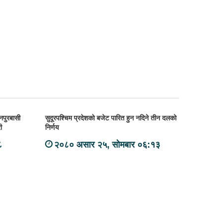
नपुरबासी
सुदूरपश्चिम प्रदेशको बजेट पारित हुन नदिने तीन दलको
ी
निर्णय
८
२०८० असार २५, सोमबार ०६:१३