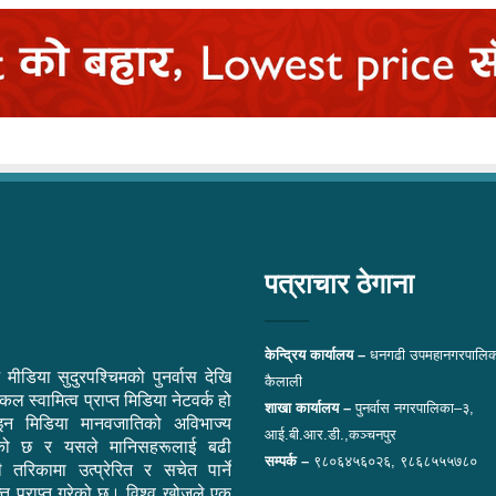
पत्राचार ठेगाना
केन्द्रिय कार्यालय –
धनगढी उपमहानगरपालिक
 मीडिया सुदुरपश्चिमको पुनर्वास देखि
कैलाली
ल स्वामित्व प्राप्त मिडिया नेटवर्क हो
शाखा कार्यालय –
पुनर्वास नगरपालिका–३,
न मिडिया मानवजातिको अविभाज्य
आई.बी.आर.डी.,कञ्चनपुर
एको छ र यसले मानिसहरूलाई बढी
सम्पर्क –
९८०६४५६०२६, ९८६८५५५७८०
ी तरिकामा उत्प्रेरित र सचेत पार्ने
ि प्राप्त गरेको छ। विश्व खोजले एक