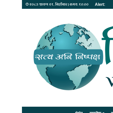
२०८३ श्रावण २१, बिहीबार | समय: १०:००
Alert: