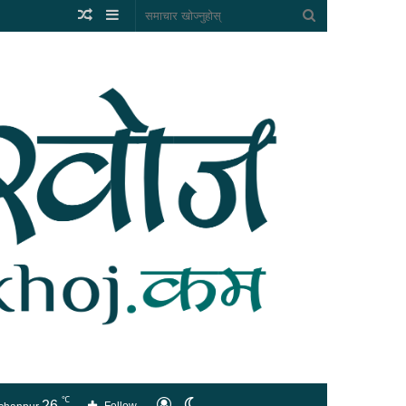
Random
Sidebar
समाचार
Article
खोज्नुहोस्
℃
26
लगइन
Switch