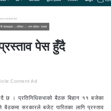
माचार
देश
जीवनशैली
सूचना प्रविधि
मनोरञ्जन
खेलकुद
Kan
ove Article Ad
गी सांसदहरू । तस्बिर ः रत्न श्रेष्ठ÷ रासस
रस्ताव पेस हुँदै
icle Content Ad
्दै छ । प्रतिनिधिसभाको बैठक बिहान ११ बजेका
 बैठकमा सरकारले बजेट पारितका लागि प्रस्ताव