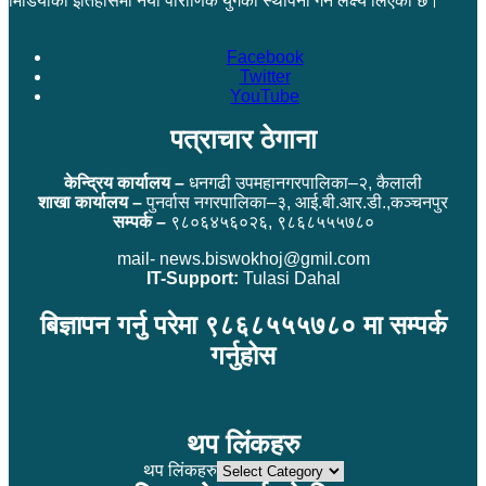
मिडियाको इतिहासमा नयाँ पौराणिक युगको स्थापना गर्ने लक्ष्य लिएको छ।
Facebook
Twitter
YouTube
पत्राचार ठेगाना
केन्द्रिय कार्यालय –
धनगढी उपमहानगरपालिका–२, कैलाली
शाखा कार्यालय –
पुनर्वास नगरपालिका–३, आई.बी.आर.डी.,कञ्चनपुर
सम्पर्क –
९८०६४५६०२६, ९८६८५५५७८०
mail- news.biswokhoj@gmil.com
IT-Support:
Tulasi Dahal
बिज्ञापन गर्नु परेमा ९८६८५५५७८० मा सम्पर्क
गर्नुहोस
थप लिंकहरु
थप लिंकहरु