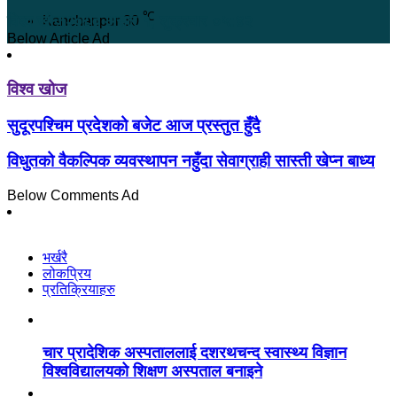
℃
विश्व खोज
२०८० असार १, शुक्रबार ०५:४२
Kanchanpur
30
Below Article Ad
विश्व खोज
सुदूरपश्चिम प्रदेशको बजेट आज प्रस्तुत हुँदै
विधुतको वैकल्पिक व्यवस्थापन नहुँदा सेवाग्राही सास्ती खेप्न बाध्य
Below Comments Ad
भर्खरै
लोकप्रिय
प्रतिक्रियाहरु
चार प्रादेशिक अस्पताललाई दशरथचन्द स्वास्थ्य विज्ञान
विश्वविद्यालयको शिक्षण अस्पताल बनाइने