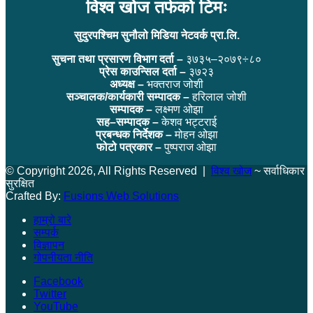
विश्व खोज तर्फको टिमः
सुदुरपश्चिम सुनौलो मिडिया नेटवर्क प्रा.लि.
सुचना तथा प्रसारण विभाग दर्ता –
३७३५–२०७९÷८०
प्रेस काउन्सिल दर्ता –
३७२३
अध्यक्ष –
भक्तराज जोशी
सञ्चालक/कार्यकारी सम्पादक –
हरिलाल जोशी
सम्पादक –
लक्ष्मण ओझा
सह–सम्पादक –
केशव भट्टराई
प्रबन्धक निर्देशक –
मोहन ओझा
फोटो पत्रकार –
पुष्पराज ओझा
© Copyright 2026, All Rights Reserved |
विश्व खोज
~ सर्वाधिकार
सुरक्षित
Crafted By:
Fusions Web Solutions
हाम्रो बारे
सम्पर्क
विज्ञापन
गोपनीयता नीति
Facebook
Twitter
YouTube