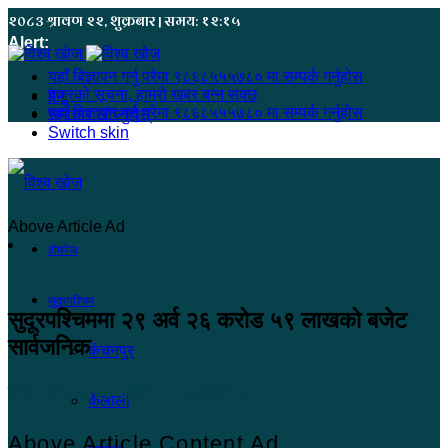
२०८३ श्रावण २२, शुक्रबार | समय: १२:१५
Alert:
यहाँ बिज्ञापन गर्नु परेमा ९८६८५५५७८० मा सम्पर्क गर्नुहोस
हजुरको सूचना, हाम्रो खबर बन्न सक्छ
मेनू
यहाँ बिज्ञापन गर्नु परेमा ९८६८५५५७८० मा सम्पर्क गर्नुहोस
समाचार खोज्नुहोस्
Switch skin
Above Article Ad
होमपेज
सुदूरपश्चिम
सुदूरपश्चिममा २९ अर्व २६ करोड ५९ लाखको बजेट
सार्वजनिक
कंचनपुर
विश्व खोज
२०८० असार १, शुक्रबार ०५:४२
कैलाली
Above Article Content Ad