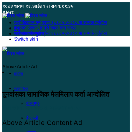
२०८३ श्रावण २४, आईतवार | समय: ०१:३५
Alert:
यहाँ बिज्ञापन गर्नु परेमा ९८६८५५५७८० मा सम्पर्क गर्नुहोस
हजुरको सूचना, हाम्रो खबर बन्न सक्छ
मेनू
यहाँ बिज्ञापन गर्नु परेमा ९८६८५५५७८० मा सम्पर्क गर्नुहोस
समाचार खोज्नुहोस्
Switch skin
Above Article Ad
होमपेज
सुदूरपश्चिम
पुनर्वासका सामाजिक मेलमिलाप कर्ता आन्दोलित
कंचनपुर
विश्व खोज
२०८० जेष्ठ ७, आईतवार ०९:५०
कैलाली
Above Article Content Ad