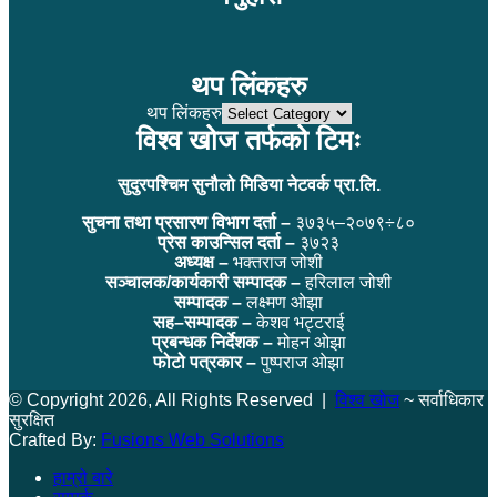
थप लिंकहरु
थप लिंकहरु
विश्व खोज तर्फको टिमः
सुदुरपश्चिम सुनौलो मिडिया नेटवर्क प्रा.लि.
सुचना तथा प्रसारण विभाग दर्ता –
३७३५–२०७९÷८०
प्रेस काउन्सिल दर्ता –
३७२३
अध्यक्ष –
भक्तराज जोशी
सञ्चालक/कार्यकारी सम्पादक –
हरिलाल जोशी
सम्पादक –
लक्ष्मण ओझा
सह–सम्पादक –
केशव भट्टराई
प्रबन्धक निर्देशक –
मोहन ओझा
फोटो पत्रकार –
पुष्पराज ओझा
© Copyright 2026, All Rights Reserved |
विश्व खोज
~ सर्वाधिकार
सुरक्षित
Crafted By:
Fusions Web Solutions
हाम्रो बारे