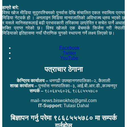
हाम्रो बारे:
विश्व खोज मीडिया सुदुरपश्चिमको पुनर्वास देखि संचालित एकल स्वामित्व प्राप्त
मिडिया नेटवर्क हो । अनलाइन मिडिया मानवजातिको अविभाज्य ध्रुव भएको छ
र यसले मानिसहरूलाई बढी प्रभावकारी तरिकामा उत्प्रेरित र सचेत पार्ने अथाह
शक्ति प्राप्त गरेको छ। विश्व खोजले एक बेंचमार्क सिर्जना गरी नेपाली
मिडियाको इतिहासमा नयाँ पौराणिक युगको स्थापना गर्ने लक्ष्य लिएको छ।
Facebook
Twitter
YouTube
पत्राचार ठेगाना
केन्द्रिय कार्यालय –
धनगढी उपमहानगरपालिका–२, कैलाली
शाखा कार्यालय –
पुनर्वास नगरपालिका–३, आई.बी.आर.डी.,कञ्चनपुर
सम्पर्क –
९८०६४५६०२६, ९८६८५५५७८०
mail- news.biswokhoj@gmil.com
IT-Support:
Tulasi Dahal
बिज्ञापन गर्नु परेमा ९८६८५५५७८० मा सम्पर्क
गर्नुहोस