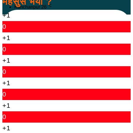
महसुस भयो ?
℃
Kanchanpur
26
+1
0
+1
0
+1
0
+1
0
+1
0
+1