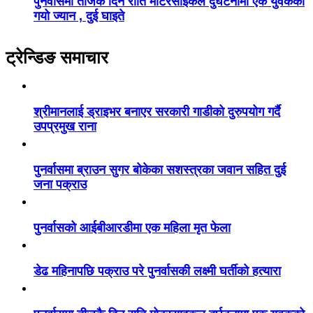
पुनर्वासमा तीजकै दिन राति मोटरसाइकल दुर्घटनामा एक युवकको
गयो ज्यान , दुई घाइते
ट्रेन्डिङ समाचार
श्रीमानलाई ड्राइभर बनाएर सरकारी गाडीको दुरुपयोग गर्दै
उपप्रमुख राना
पुनर्वासमा ब्राउन सुगर बोकेका सशस्त्रका जवान सहित दुई
जना पक्राउ
पुनर्वासको आईबीआरडीमा एक महिला मृत फेला
डेढ महिनापछि पक्राउ परे पुनर्वासकी लक्ष्मी घर्तीको हत्यारा