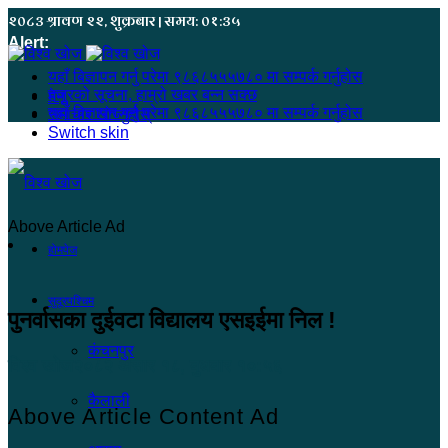
२०८३ श्रावण २२, शुक्रबार | समय: ०१:३५
Alert:
यहाँ बिज्ञापन गर्नु परेमा ९८६८५५५७८० मा सम्पर्क गर्नुहोस
हजुरको सूचना, हाम्रो खबर बन्न सक्छ
मेनू
यहाँ बिज्ञापन गर्नु परेमा ९८६८५५५७८० मा सम्पर्क गर्नुहोस
समाचार खोज्नुहोस्
Switch skin
Above Article Ad
होमपेज
सुदूरपश्चिम
पुनर्वासका दुईवटा विद्यालय एसइईमा निल !
कंचनपुर
विश्व खोज
२०८२ असार १८, बुधबार १०:५६
कैलाली
Above Article Content Ad