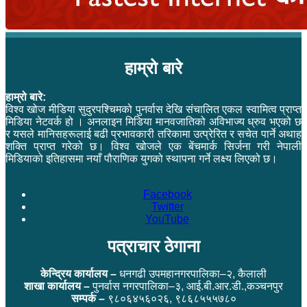
हाम्रो बारे
हाम्रो बारे:
विश्व खोज मीडिया सुदुरपश्चिमको पुनर्वास देखि संचालित एकल स्वामित्व प्राप्त
मिडिया नेटवर्क हो । अनलाइन मिडिया मानवजातिको अविभाज्य ध्रुव भएको छ
र यसले मानिसहरूलाई बढी प्रभावकारी तरिकामा उत्प्रेरित र सचेत पार्ने अथाह
शक्ति प्राप्त गरेको छ। विश्व खोजले एक बेंचमार्क सिर्जना गरी नेपाली
मिडियाको इतिहासमा नयाँ पौराणिक युगको स्थापना गर्ने लक्ष्य लिएको छ।
Facebook
Twitter
YouTube
पत्राचार ठेगाना
केन्द्रिय कार्यालय –
धनगढी उपमहानगरपालिका–२, कैलाली
शाखा कार्यालय –
पुनर्वास नगरपालिका–३, आई.बी.आर.डी.,कञ्चनपुर
सम्पर्क –
९८०६४५६०२६, ९८६८५५५७८०