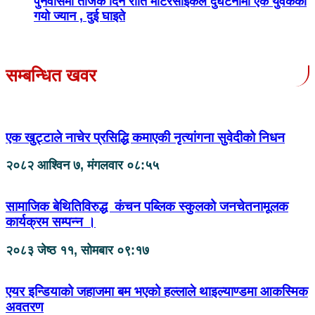
पुनर्वासमा तीजकै दिन राति मोटरसाइकल दुर्घटनामा एक युवकको
गयो ज्यान , दुई घाइते
सम्बन्धित खवर
एक खुट्टाले नाचेर प्रसिद्धि कमाएकी नृत्यांगना सुवेदीको निधन
२०८२ आश्विन ७, मंगलवार ०८:५५
सामाजिक बेथितिविरुद्ध कंचन पब्लिक स्कुलको जनचेतनामूलक
कार्यक्रम सम्पन्न ।
२०८३ जेष्ठ ११, सोमबार ०९:१७
एयर इन्डियाको जहाजमा बम भएको हल्लाले थाइल्याण्डमा आकस्मिक
अवतरण