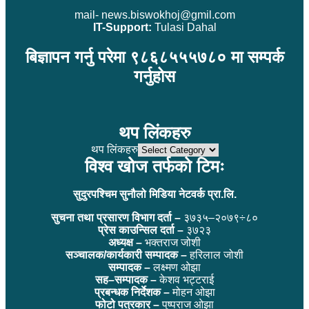
mail- news.biswokhoj@gmil.com
IT-Support:
Tulasi Dahal
बिज्ञापन गर्नु परेमा ९८६८५५५७८० मा सम्पर्क
गर्नुहोस
थप लिंकहरु
थप लिंकहरु
विश्व खोज तर्फको टिमः
सुदुरपश्चिम सुनौलो मिडिया नेटवर्क प्रा.लि.
सुचना तथा प्रसारण विभाग दर्ता –
३७३५–२०७९÷८०
प्रेस काउन्सिल दर्ता –
३७२३
अध्यक्ष –
भक्तराज जोशी
सञ्चालक/कार्यकारी सम्पादक –
हरिलाल जोशी
सम्पादक –
लक्ष्मण ओझा
सह–सम्पादक –
केशव भट्टराई
प्रबन्धक निर्देशक –
मोहन ओझा
फोटो पत्रकार –
पुष्पराज ओझा