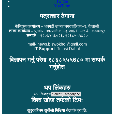
Twitter
YouTube
पत्राचार ठेगाना
केन्द्रिय कार्यालय –
धनगढी उपमहानगरपालिका–२, कैलाली
शाखा कार्यालय –
पुनर्वास नगरपालिका–३, आई.बी.आर.डी.,कञ्चनपुर
सम्पर्क –
९८०६४५६०२६, ९८६८५५५७८०
mail- news.biswokhoj@gmil.com
IT-Support:
Tulasi Dahal
बिज्ञापन गर्नु परेमा ९८६८५५५७८० मा सम्पर्क
गर्नुहोस
थप लिंकहरु
थप लिंकहरु
विश्व खोज तर्फको टिमः
सुदुरपश्चिम सुनौलो मिडिया नेटवर्क प्रा.लि.