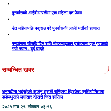
पुनर्वासको आईबीआरडीमा एक महिला मृत फेला
डेढ महिनापछि पक्राउ परे पुनर्वासकी लक्ष्मी घर्तीको हत्यारा
पुनर्वासमा तीजकै दिन राति मोटरसाइकल दुर्घटनामा एक युवकको
गयो ज्यान , दुई घाइते
सम्बन्धित खवर
धनगढीमा भईरहेको अर्जुन ट्रफी राष्ट्रिय क्रिकेट प्रतियोगितामा
डडेल्धुराले लगातार दोस्रो जित हासिल
२०८१ माघ २१, सोमबार ०३:१६