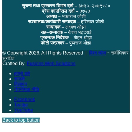
सुचना तथा प्रसारण विभाग दर्ता –
३७३५–२०७९÷८०
प्रेस काउन्सिल दर्ता –
३७२३
अध्यक्ष –
भक्तराज जोशी
सञ्चालक/कार्यकारी सम्पादक –
हरिलाल जोशी
सम्पादक –
लक्ष्मण ओझा
सह–सम्पादक –
केशव भट्टराई
प्रबन्धक निर्देशक –
मोहन ओझा
फोटो पत्रकार –
पुष्पराज ओझा
© Copyright 2026, All Rights Reserved |
विश्व खोज
~ सर्वाधिकार
सुरक्षित
Crafted By:
Fusions Web Solutions
हाम्रो बारे
सम्पर्क
विज्ञापन
गोपनीयता नीति
Facebook
Twitter
YouTube
Back to top button