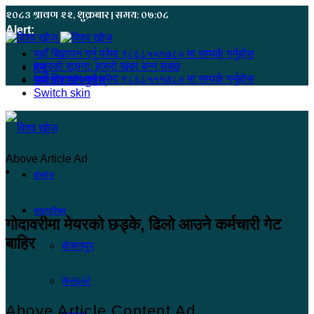
२०८३ श्रावण २२, शुक्रबार | समय: ०७:०८
Alert:
यहाँ बिज्ञापन गर्नु परेमा ९८६८५५५७८० मा सम्पर्क गर्नुहोस
हजुरको सूचना, हाम्रो खबर बन्न सक्छ
मेनू
यहाँ बिज्ञापन गर्नु परेमा ९८६८५५५७८० मा सम्पर्क गर्नुहोस
समाचार खोज्नुहोस्
Switch skin
Above Article Ad
होमपेज
सुदूरपश्चिम
गोदावरीमा मेयरको छड्के, ढिलो आउने कर्मचारी गेट
बाहिर
कंचनपुर
विश्व खोज समाचारदाता
२०७९ चैत्र २३, बिहीबार १०:०१
कैलाली
Above Article Content Ad