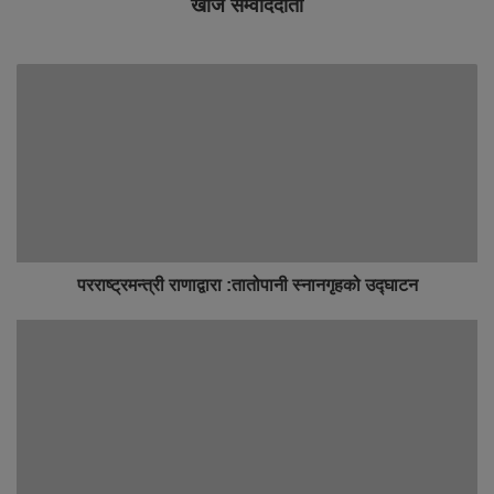
खोज सम्वाददाता
परराष्ट्रमन्त्री राणाद्वारा :तातोपानी स्नानगृहको उद्‍घाटन