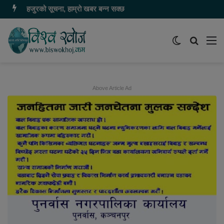
हजुरको सूचना, हाम्रो खबर बन्न सक्छ
Switch
समाचार
मेन
skin
खोज्नुहोस
Above Article Ad