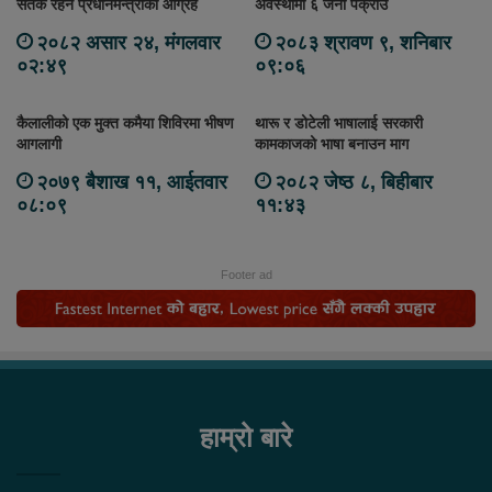
सतर्क रहन प्रधानमन्त्रीको आग्रह
अवस्थामा ६ जना पक्राउ
२०८२ असार २४, मंगलवार
२०८३ श्रावण ९, शनिबार
०२:४९
०९:०६
कैलालीको एक मुक्त कमैया शिविरमा भीषण
थारू र डोटेली भाषालाई सरकारी
आगलागी
कामकाजको भाषा बनाउन माग
२०७९ बैशाख ११, आईतवार
२०८२ जेष्ठ ८, बिहीबार
०८:०९
११:४३
Footer ad
हाम्रो बारे