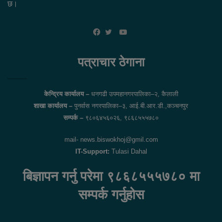
छ।
YouTube
Facebook
Twitter
पत्राचार ठेगाना
केन्द्रिय कार्यालय –
धनगढी उपमहानगरपालिका–२, कैलाली
शाखा कार्यालय –
पुनर्वास नगरपालिका–३, आई.बी.आर.डी.,कञ्चनपुर
सम्पर्क –
९८०६४५६०२६, ९८६८५५५७८०
mail- news.biswokhoj@gmil.com
IT-Support:
Tulasi Dahal
बिज्ञापन गर्नु परेमा ९८६८५५५७८० मा
सम्पर्क गर्नुहोस