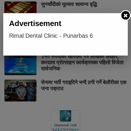
सुनचाँदीको मूल्यमा सामान्य वृद्धि
Advertisement
कक्षा १२ को मौका परीक्षाको परीक्षाफल
Rimal Dental Clinic - Punarbas 6
प्रकाशित
२५० रुपैयाँको खरिदमा १० लाखको उपहार,
करदाता प्रोत्साहन कार्यक्रमका पहिलो विजेता
सार्वजनिक
सेनामा भर्ती गराइदिने भन्दै ठगी गर्ने बेलौरीका एक
जना पक्राउ