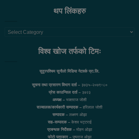
थप लिंकहरु
थप
लिंकहरु
विश्व खोज तर्फको टिमः
सुदुरपश्चिम सुनौलो मिडिया नेटवर्क प्रा.लि.
सुचना तथा प्रसारण विभाग दर्ता –
३७३५–२०७९÷८०
प्रेस काउन्सिल दर्ता –
३७२३
अध्यक्ष –
भक्तराज जोशी
सञ्चालक/कार्यकारी सम्पादक –
हरिलाल जोशी
सम्पादक –
लक्ष्मण ओझा
सह–सम्पादक –
केशव भट्टराई
प्रबन्धक निर्देशक –
मोहन ओझा
फोटो पत्रकार –
पुष्पराज ओझा