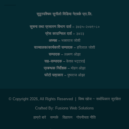
सुदुरपश्चिम सुनौलो मिडिया नेटवर्क प्रा.लि.
सुचना तथा प्रसारण विभाग दर्ता –
३७३५–२०७९÷८०
प्रेस काउन्सिल दर्ता –
३७२३
अध्यक्ष –
भक्तराज जोशी
सञ्चालक/कार्यकारी सम्पादक –
हरिलाल जोशी
सम्पादक –
लक्ष्मण ओझा
सह–सम्पादक –
केशव भट्टराई
प्रबन्धक निर्देशक –
मोहन ओझा
फोटो पत्रकार –
पुष्पराज ओझा
© Copyright 2026, All Rights Reserved |
विश्व खोज
~ सर्वाधिकार सुरक्षित
Crafted By:
Fusions Web Solutions
हाम्रो बारे
सम्पर्क
विज्ञापन
गोपनीयता नीति