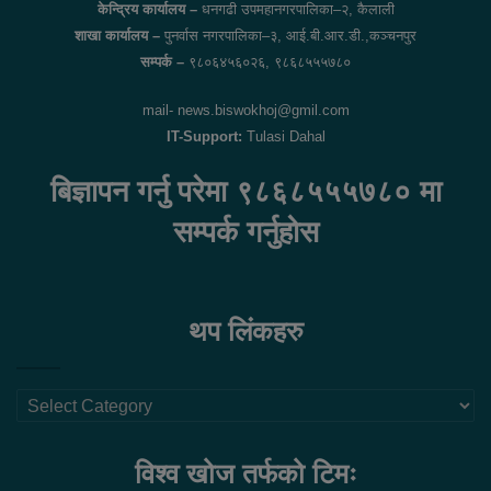
केन्द्रिय कार्यालय –
धनगढी उपमहानगरपालिका–२, कैलाली
शाखा कार्यालय –
पुनर्वास नगरपालिका–३, आई.बी.आर.डी.,कञ्चनपुर
सम्पर्क –
९८०६४५६०२६, ९८६८५५५७८०
mail- news.biswokhoj@gmil.com
IT-Support:
Tulasi Dahal
बिज्ञापन गर्नु परेमा ९८६८५५५७८० मा
सम्पर्क गर्नुहोस
थप लिंकहरु
थप
लिंकहरु
विश्व खोज तर्फको टिमः