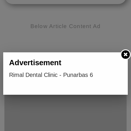
Below Article Content Ad
Below Article Ad
Advertisement
धनबहादुर बिक
Rimal Dental Clinic - Punarbas 6