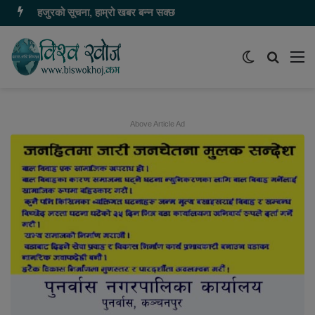
हजुरको सूचना, हाम्रो खबर बन्न सक्छ
Switch
समाचार
मेन
skin
खोज्नुहोस
Above Article Ad