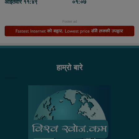
आईतवार ११:४९
०१:०७
Footer ad
हाम्रो बारे