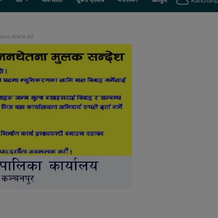
देश
जीवनशैली
सूचना प्रविधि
मनोरञ्जन
खेलकुद
Kanchanp
ove Article Ad