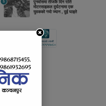
पुनर्वासमा तीजकै दिन राति
मोटरसाइकल दुर्घटनामा एक
युवकको गयो ज्यान , दुई घाइते