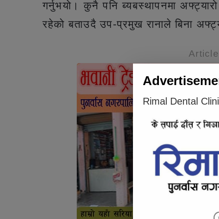
गर्नुभयो। कुनै पनि ब्यबस्थापनमा अफ्ट्य
रहेको बताउदै उप-प्रमुख रानाले बिना अफ्ट
Articl
Advertiseme
Rimal Dental Clin