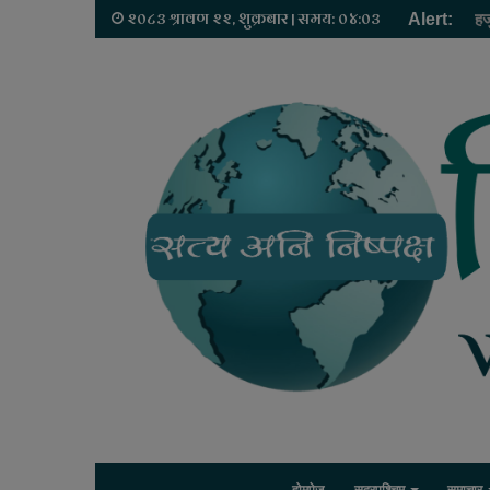
२०८३ श्रावण २२, शुक्रबार | समय: ०४:०३
Alert:
हज