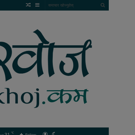
Random
Sidebar
समाचार
Article
खोज्नुहोस्
℃
31
लगइन
Switch