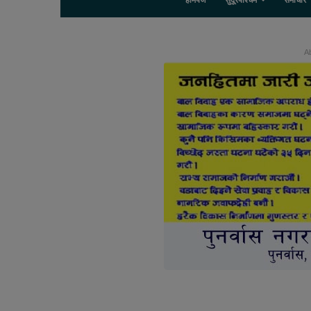
होमपेज
सुदूरपश्चिम
समाचार
Ab