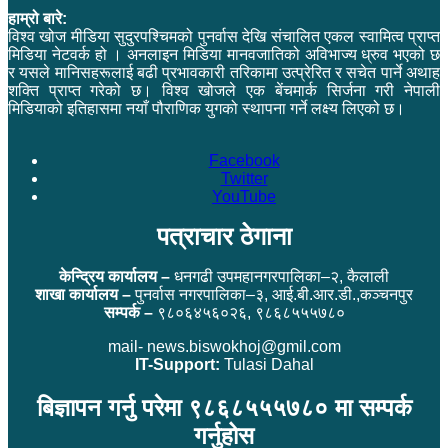
हाम्रो बारे:
विश्व खोज मीडिया सुदुरपश्चिमको पुनर्वास देखि संचालित एकल स्वामित्व प्राप्त
मिडिया नेटवर्क हो । अनलाइन मिडिया मानवजातिको अविभाज्य ध्रुव भएको छ
र यसले मानिसहरूलाई बढी प्रभावकारी तरिकामा उत्प्रेरित र सचेत पार्ने अथाह
शक्ति प्राप्त गरेको छ। विश्व खोजले एक बेंचमार्क सिर्जना गरी नेपाली
मिडियाको इतिहासमा नयाँ पौराणिक युगको स्थापना गर्ने लक्ष्य लिएको छ।
Facebook
Twitter
YouTube
पत्राचार ठेगाना
केन्द्रिय कार्यालय –
धनगढी उपमहानगरपालिका–२, कैलाली
शाखा कार्यालय –
पुनर्वास नगरपालिका–३, आई.बी.आर.डी.,कञ्चनपुर
सम्पर्क –
९८०६४५६०२६, ९८६८५५५७८०
mail- news.biswokhoj@gmil.com
IT-Support:
Tulasi Dahal
बिज्ञापन गर्नु परेमा ९८६८५५५७८० मा सम्पर्क
गर्नुहोस