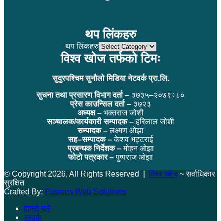
थप लिंकहरु
थप लिंकहरु
विश्व खोज तर्फको टिमः
सुदुरपश्चिम सुनौलो मिडिया नेटवर्क प्रा.लि.
सुचना तथा प्रसारण विभाग दर्ता –
३७३५–२०७९÷८०
प्रेस काउन्सिल दर्ता –
३७२३
अध्यक्ष –
भक्तराज जोशी
सञ्चालक/कार्यकारी सम्पादक –
हरिलाल जोशी
सम्पादक –
लक्ष्मण ओझा
सह–सम्पादक –
केशव भट्टराई
प्रबन्धक निर्देशक –
मोहन ओझा
फोटो पत्रकार –
पुष्पराज ओझा
© Copyright 2026, All Rights Reserved |
विश्व खोज
~ सर्वाधिकार
सुरक्षित
Crafted By:
Fusions Web Solutions
हाम्रो बारे
सम्पर्क