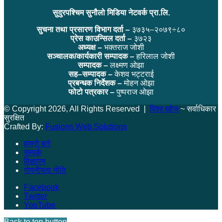
सुदुरपश्चिम सुनौलो मिडिया नेटवर्क प्रा.लि.
सुचना तथा प्रसारण विभाग दर्ता –
३७३५–२०७९÷८०
प्रेस काउन्सिल दर्ता –
३७२३
अध्यक्ष –
भक्तराज जोशी
सञ्चालक/कार्यकारी सम्पादक –
हरिलाल जोशी
सम्पादक –
लक्ष्मण ओझा
सह–सम्पादक –
केशव भट्टराई
प्रबन्धक निर्देशक –
मोहन ओझा
फोटो पत्रकार –
पुष्पराज ओझा
© Copyright 2026, All Rights Reserved |
विश्व खोज
~ सर्वाधिकार
सुरक्षित
Crafted By:
Fusions Web Solutions
हाम्रो बारे
सम्पर्क
विज्ञापन
गोपनीयता नीति
Facebook
Twitter
YouTube
Back to top button