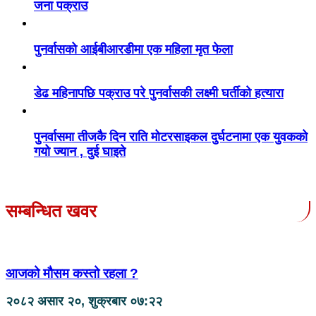
जना पक्राउ
पुनर्वासको आईबीआरडीमा एक महिला मृत फेला
डेढ महिनापछि पक्राउ परे पुनर्वासकी लक्ष्मी घर्तीको हत्यारा
पुनर्वासमा तीजकै दिन राति मोटरसाइकल दुर्घटनामा एक युवकको
गयो ज्यान , दुई घाइते
सम्बन्धित खवर
आजको मौसम कस्तो रहला ?
२०८२ असार २०, शुक्रबार ०७:२२