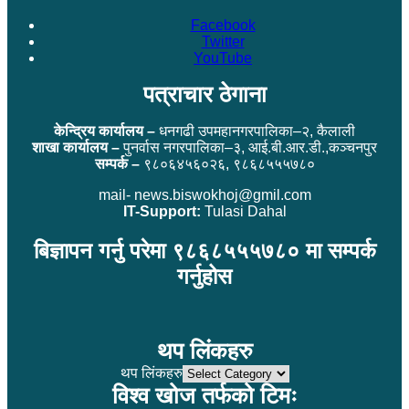
Facebook
Twitter
YouTube
पत्राचार ठेगाना
केन्द्रिय कार्यालय –
धनगढी उपमहानगरपालिका–२, कैलाली
शाखा कार्यालय –
पुनर्वास नगरपालिका–३, आई.बी.आर.डी.,कञ्चनपुर
सम्पर्क –
९८०६४५६०२६, ९८६८५५५७८०
mail- news.biswokhoj@gmil.com
IT-Support:
Tulasi Dahal
बिज्ञापन गर्नु परेमा ९८६८५५५७८० मा सम्पर्क
गर्नुहोस
थप लिंकहरु
थप लिंकहरु
विश्व खोज तर्फको टिमः