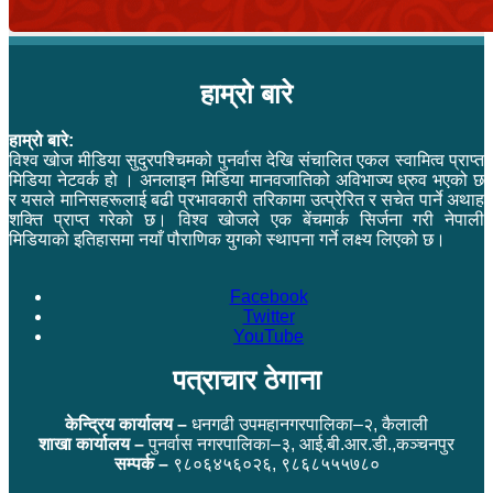
हाम्रो बारे
हाम्रो बारे:
विश्व खोज मीडिया सुदुरपश्चिमको पुनर्वास देखि संचालित एकल स्वामित्व प्राप्त
मिडिया नेटवर्क हो । अनलाइन मिडिया मानवजातिको अविभाज्य ध्रुव भएको छ
र यसले मानिसहरूलाई बढी प्रभावकारी तरिकामा उत्प्रेरित र सचेत पार्ने अथाह
शक्ति प्राप्त गरेको छ। विश्व खोजले एक बेंचमार्क सिर्जना गरी नेपाली
मिडियाको इतिहासमा नयाँ पौराणिक युगको स्थापना गर्ने लक्ष्य लिएको छ।
Facebook
Twitter
YouTube
पत्राचार ठेगाना
केन्द्रिय कार्यालय –
धनगढी उपमहानगरपालिका–२, कैलाली
शाखा कार्यालय –
पुनर्वास नगरपालिका–३, आई.बी.आर.डी.,कञ्चनपुर
सम्पर्क –
९८०६४५६०२६, ९८६८५५५७८०