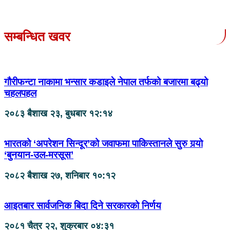
सम्बन्धित खवर
गौरीफन्टा नाकामा भन्सार कडाइले नेपाल तर्फको बजारमा बढ्यो
चहलपहल
२०८३ बैशाख २३, बुधबार १२:१४
भारतको ‘अपरेशन सिन्दूर’को जवाफमा पाकिस्तानले सुरु गर्‍यो
‘बुनयान-उल-मरसूस’
२०८२ बैशाख २७, शनिबार १०:१२
आइतबार सार्वजनिक बिदा दिने सरकारको निर्णय
२०८१ चैत्र २२, शुक्रबार ०४:३१