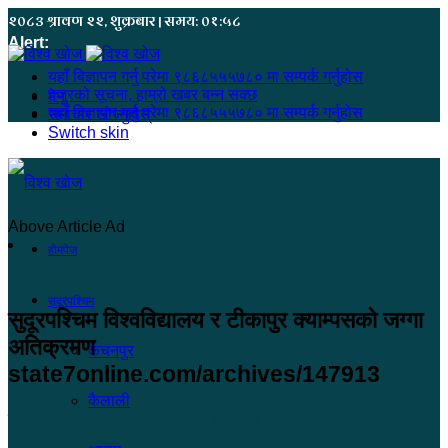
२०८३ श्रावण २२, शुक्रबार | समय: ०१:५८
Alert:
यहाँ बिज्ञापन गर्नु परेमा ९८६८५५५७८० मा सम्पर्क गर्नुहोस
हजुरको सूचना, हाम्रो खबर बन्न सक्छ
मेनू
यहाँ बिज्ञापन गर्नु परेमा ९८६८५५५७८० मा सम्पर्क गर्नुहोस
समाचार खोज्नुहोस्
Switch skin
Above Article Ad
होमपेज
सुदूरपश्चिम
सुदूरपश्चिम विश्वविद्यालय र टीकापुर क्याम्पसको जग्गा
अतिक्रमण
कंचनपुर
state7online.com/archives/147913
कैलाली
खोज सम्वाददाता
२०८३ जेष्ठ २, शनिबार ०३:३३