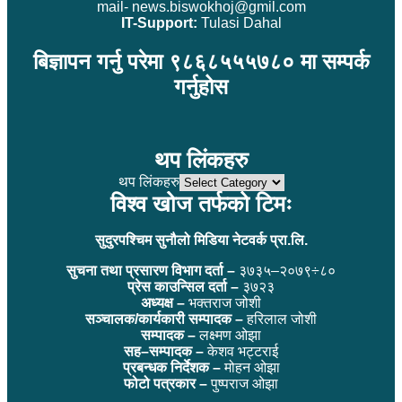
mail- news.biswokhoj@gmil.com
IT-Support:
Tulasi Dahal
बिज्ञापन गर्नु परेमा ९८६८५५५७८० मा सम्पर्क
गर्नुहोस
थप लिंकहरु
थप लिंकहरु
विश्व खोज तर्फको टिमः
सुदुरपश्चिम सुनौलो मिडिया नेटवर्क प्रा.लि.
सुचना तथा प्रसारण विभाग दर्ता –
३७३५–२०७९÷८०
प्रेस काउन्सिल दर्ता –
३७२३
अध्यक्ष –
भक्तराज जोशी
सञ्चालक/कार्यकारी सम्पादक –
हरिलाल जोशी
सम्पादक –
लक्ष्मण ओझा
सह–सम्पादक –
केशव भट्टराई
प्रबन्धक निर्देशक –
मोहन ओझा
फोटो पत्रकार –
पुष्पराज ओझा