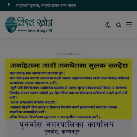
हजुरको सूचना, हाम्रो खबर बन्न सक्छ
Switch
समाचार
मेन
skin
खोज्नुहोस
Above Article Ad