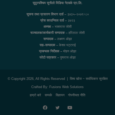
सुदुरपश्चिम सुनौलो मिडिया नेटवर्क प्रा.लि.
सुचना तथा प्रसारण विभाग दर्ता –
३७३५–२०७९÷८०
प्रेस काउन्सिल दर्ता –
३७२३
अध्यक्ष –
भक्तराज जोशी
सञ्चालक/कार्यकारी सम्पादक –
हरिलाल जोशी
सम्पादक –
लक्ष्मण ओझा
सह–सम्पादक –
केशव भट्टराई
प्रबन्धक निर्देशक –
मोहन ओझा
फोटो पत्रकार –
पुष्पराज ओझा
© Copyright 2026, All Rights Reserved |
विश्व खोज
~ सर्वाधिकार सुरक्षित
Crafted By:
Fusions Web Solutions
हाम्रो बारे
सम्पर्क
विज्ञापन
गोपनीयता नीति
Facebook
Twitter
YouTube