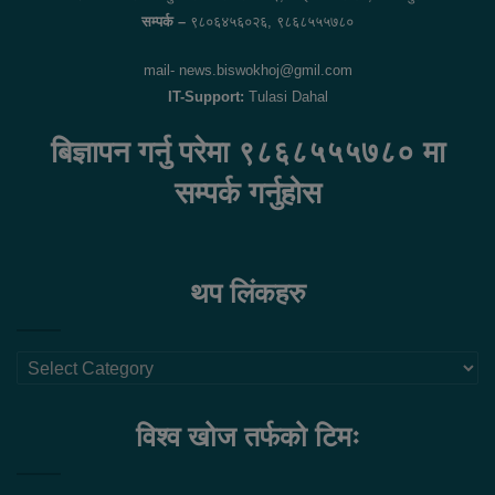
सम्पर्क –
९८०६४५६०२६, ९८६८५५५७८०
mail- news.biswokhoj@gmil.com
IT-Support:
Tulasi Dahal
बिज्ञापन गर्नु परेमा ९८६८५५५७८० मा
सम्पर्क गर्नुहोस
थप लिंकहरु
थप
लिंकहरु
विश्व खोज तर्फको टिमः