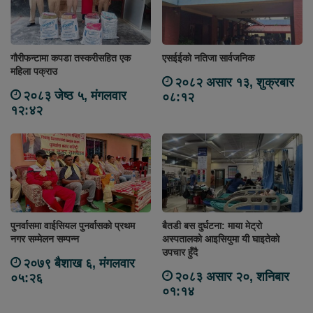
गौरीफन्टामा कपडा तस्करीसहित एक
एसईईको नतिजा सार्वजनिक
महिला पक्राउ
२०८२ असार १३, शुक्रबार
२०८३ जेष्ठ ५, मंगलवार
०८:१२
१२:४२
पुनर्वासमा वाईसियल पुनर्वासको प्रथम
बैतडी बस दुर्घटना: माया मेट्रो
नगर सम्मेलन सम्पन्न
अस्पतालको आइसियुमा यी घाइतेको
उपचार हुँदै
२०७९ बैशाख ६, मंगलवार
२०८३ असार २०, शनिबार
०५:२६
०१:१४