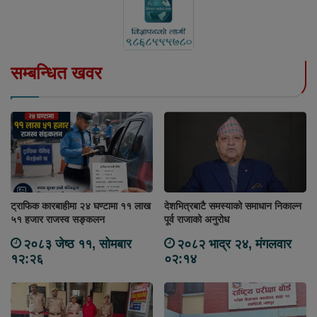
सम्बन्धित खवर
ट्राफिक कारबाहीमा २४ घण्टामा ११ लाख
देशभित्रबाटै समस्याको समाधान निकाल्न
५१ हजार राजस्व सङ्कलन
पूर्व राजाको अनुरोध
२०८३ जेष्ठ ११, सोमबार
२०८२ भाद्र २४, मंगलवार
१२:२६
०२:१४