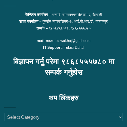
केन्द्रिय कार्यालय –
धनगढी उपमहानगरपालिका–२, कैलाली
शाखा कार्यालय –
पुनर्वास नगरपालिका–३, आई.बी.आर.डी.,कञ्चनपुर
सम्पर्क –
९८०६४५६०२६, ९८६८५५५७८०
mail- news.biswokhoj@gmil.com
IT-Support:
Tulasi Dahal
बिज्ञापन गर्नु परेमा ९८६८५५५७८० मा
सम्पर्क गर्नुहोस
थप लिंकहरु
थप
लिंकहरु