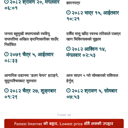
२०८२ श्रावण २०, मंगलवार
ज्ञापनपत्र
०६:०१
२०८२ भाद्र १५, आईतवार
१०:२१
जनता बहुमुखी क्याम्पसको स्ववियु
दसैँमा मासु खाँदा स्वस्थ तरिकाले पकाएर
सभापतिमा अखिल क्रान्तिकारीका साउँद
खान चिकित्सकको सुझाव
निर्वाचित
२०८२ आश्विन १४,
२०७९ चैत्र ५, आईतवार
मंगलवार ०२:५३
०८:३३
आन्तरिक उडानमा ‘डलर फेयर’ हटाइने,
आज साउन ५ गते सोमबारको राशिफल
सुदूरपश्चिमबाट सुरुवात
हेर्नुस्
२०८२ चैत्र २७, शुक्रबार
२०८२ श्रावण ५, सोमबार
०१:२९
०७:५३
Footer ad