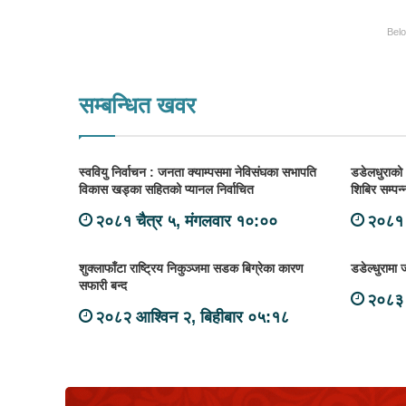
Bel
सम्बन्धित खवर
स्ववियु निर्वाचन : जनता क्याम्पसमा नेविसंघका सभापति
डडेलधुराको 
विकास खड्का सहितको प्यानल निर्वाचित
शिबिर सम्प
२०८१ चैत्र ५, मंगलवार १०:००
२०८१ 
शुक्लाफाँटा राष्ट्रिय निकुञ्जमा सडक बिग्रेका कारण
डडेल्धुरामा ज
सफारी बन्द
२०८३ 
२०८२ आश्विन २, बिहीबार ०५:१८