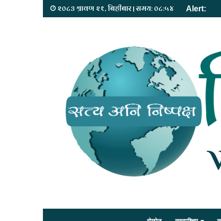
२०८३ श्रावण २१, बिहीबार | समय: ०८:५४
Alert: