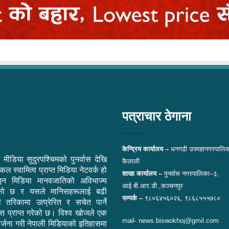
पत्राचार ठेगाना
केन्द्रिय कार्यालय –
धनगढी उपमहानगरपालिक
 मीडिया सुदुरपश्चिमको पुनर्वास देखि
कैलाली
ल स्वामित्व प्राप्त मिडिया नेटवर्क हो
शाखा कार्यालय –
पुनर्वास नगरपालिका–३,
न मिडिया मानवजातिको अविभाज्य
आई.बी.आर.डी.,कञ्चनपुर
एको छ र यसले मानिसहरूलाई बढी
सम्पर्क –
९८०६४५६०२६, ९८६८५५५७८०
ी तरिकामा उत्प्रेरित र सचेत पार्ने
ि प्राप्त गरेको छ। विश्व खोजले एक
mail- news.biswokhoj@gmil.com
सिर्जना गरी नेपाली मिडियाको इतिहासमा