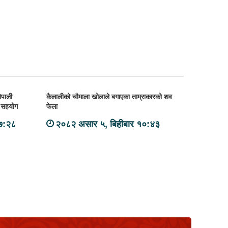
ेपाली
कैलालीको चौमाला खोलाले बगाएका ताम्राकारको शव
न सहयोग
फेला
०७:२८
२०८२ असार ५, बिहीबार १०:४३