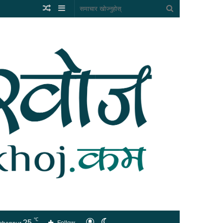
Random
Sidebar
समाचार
Article
खोज्नुहोस्
℃
25
लगइन
Switch