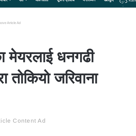
माचार
देश
जीवनशैली
सूचना प्रविधि
मनोरञ्जन
खेलकुद
Kan
ove Article Ad
का मेयरलाई धनगढी
रा तोकियो जरिवाना
icle Content Ad