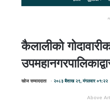
होमपेज
सुदूरपश्चिम
स
Ab
कैलालीको गोदावारी
उपमहानगरपालिकाद्वा
खोज सम्वाददाता
२०८३ बैशाख २९, मंगलवार ०१:२२
Above Art