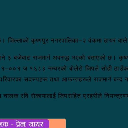
को छ। जिल्लाको कृष्णपुर नगरपालिका–२ वंकमा ठायर बा
पौने ३ बजेबाट राजमार्ग अवरुद्ध भएको बताएको छ। कृष्
देश ०१–००१ ज १६८३ नम्बरको बोलेरो जिपले सोही ठाउँका
रिवारका सदस्यहरू तथा आफन्तहरूले राजमार्ग बन्द गर
य चालक रवि रोकायालाई जिपसहित प्रहरीले नियन्त्र