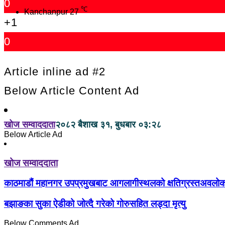
0
℃
Kanchanpur
27
+1
0
Article inline ad #2
Below Article Content Ad
खोज सम्वाददाता
२०८२ बैशाख ३१, बुधबार ०३:२८
Below Article Ad
खोज सम्वाददाता
काठमाडौं महानगर उपप्रमुखबाट आगलागीस्थलको क्षतिग्रस्तअवलो
बझाङका सुका ऐडीको जोत्दै गरेको गोरुसहित लड्दा मृत्यु
Below Comments Ad