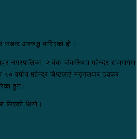
लेर सडक अवरुद्ध पारिएको हो।
णपुर नगरपालिका–२ वंक चौकस्थित महेन्द्र राजमार्गमा
 ५० वर्षीय महेन्द्र बिष्टलाई मङ्गलवार ठक्कर
ेका हुन्।
णमा लिएको थियो।