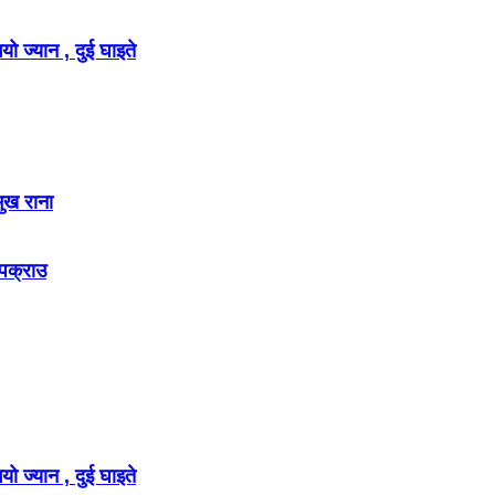
ो ज्यान , दुई घाइते
मुख राना
 पक्राउ
ो ज्यान , दुई घाइते