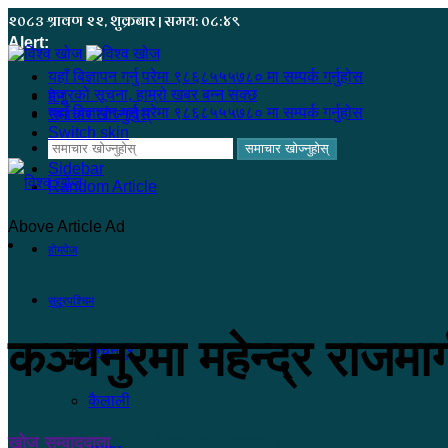
२०८३ श्रावण २२, शुक्रबार | समय: ०८:४९
Alert:
यहाँ बिज्ञापन गर्नु परेमा ९८६८५५५७८० मा सम्पर्क गर्नुहोस
हजुरको सूचना, हाम्रो खबर बन्न सक्छ
मेनू
यहाँ बिज्ञापन गर्नु परेमा ९८६८५५५७८० मा सम्पर्क गर्नुहोस
समाचार खोज्नुहोस्
Switch skin
समाचार खोज्नुहोस्
Sidebar
Random Article
Above Article Ad
होमपेज
सुदूरपश्चिम
कञ्चनुरमा महेन्द्र राजमार्
कंचनपुर
कैलाली
खोज सम्वाददाता
२०८२ बैशाख ३१, बुधबार ०३:२८