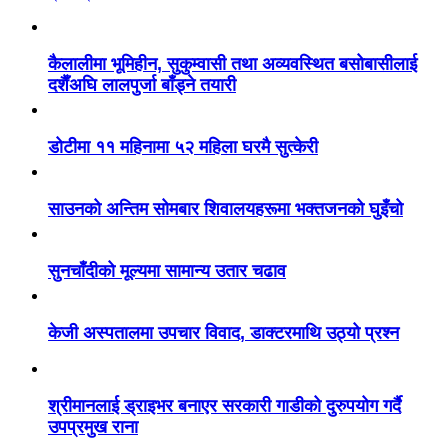
कैलालीमा भूमिहीन, सुकुम्वासी तथा अव्यवस्थित बसोबासीलाई
दशैँअघि लालपुर्जा बाँड्ने तयारी
डोटीमा ११ महिनामा ५२ महिला घरमै सुत्केरी
साउनको अन्तिम सोमबार शिवालयहरूमा भक्तजनको घुइँचो
सुनचाँदीको मूल्यमा सामान्य उतार चढाव
केजी अस्पतालमा उपचार विवाद, डाक्टरमाथि उठ्यो प्रश्न
श्रीमानलाई ड्राइभर बनाएर सरकारी गाडीको दुरुपयोग गर्दै
उपप्रमुख राना