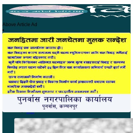
Above Article Ad
होमपेज
सुदूरपश्चिम
कंचनपुर
कैलाली
अछाम
डोटी
दार्चुला