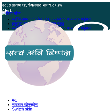
२०८३ श्रावण २६, मंगलवार | समय: ०१:४७
Alert:
यहाँ बिज्ञापन गर्नु परेमा ९८६८५५५७८० मा सम्पर्क गर्नुहोस
हजुरको सूचना, हाम्रो खबर बन्न सक्छ
यहाँ बिज्ञापन गर्नु परेमा ९८६८५५५७८० मा सम्पर्क गर्नुहोस
मेनू
समाचार खोज्नुहोस्
Switch skin