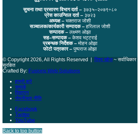
सुचना तथा प्रसारण विभाग दर्ता –
३७३५–२०७९÷८०
प्रेस काउन्सिल दर्ता –
३७२३
अध्यक्ष –
भक्तराज जोशी
सञ्चालक/कार्यकारी सम्पादक –
हरिलाल जोशी
सम्पादक –
लक्ष्मण ओझा
सह–सम्पादक –
केशव भट्टराई
प्रबन्धक निर्देशक –
मोहन ओझा
फोटो पत्रकार –
पुष्पराज ओझा
© Copyright 2026, All Rights Reserved |
विश्व खोज
~ सर्वाधिकार
सुरक्षित
Crafted By:
Fusions Web Solutions
हाम्रो बारे
सम्पर्क
विज्ञापन
गोपनीयता नीति
Facebook
Twitter
YouTube
Back to top button