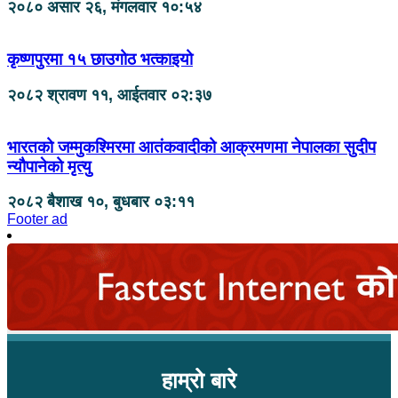
२०८० असार २६, मंगलवार १०:५४
कृष्णपुरमा १५ छाउगोठ भत्काइयो
२०८२ श्रावण ११, आईतवार ०२:३७
भारतको जम्मुकश्मिरमा आतंकवादीको आक्रमणमा नेपालका सुदीप
न्यौपानेको मृत्यु
२०८२ बैशाख १०, बुधबार ०३:११
Footer ad
हाम्रो बारे