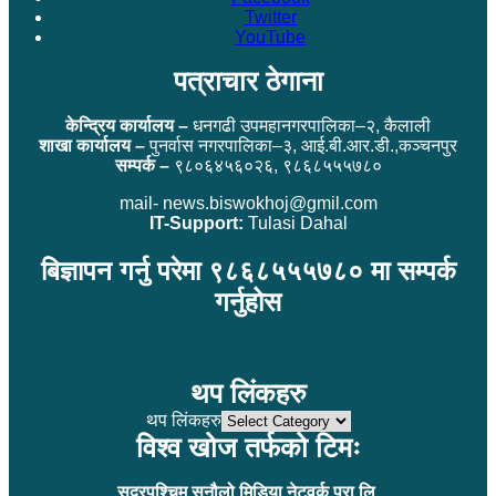
Twitter
YouTube
पत्राचार ठेगाना
केन्द्रिय कार्यालय –
धनगढी उपमहानगरपालिका–२, कैलाली
शाखा कार्यालय –
पुनर्वास नगरपालिका–३, आई.बी.आर.डी.,कञ्चनपुर
सम्पर्क –
९८०६४५६०२६, ९८६८५५५७८०
mail- news.biswokhoj@gmil.com
IT-Support:
Tulasi Dahal
बिज्ञापन गर्नु परेमा ९८६८५५५७८० मा सम्पर्क
गर्नुहोस
थप लिंकहरु
थप लिंकहरु
विश्व खोज तर्फको टिमः
सुदुरपश्चिम सुनौलो मिडिया नेटवर्क प्रा.लि.