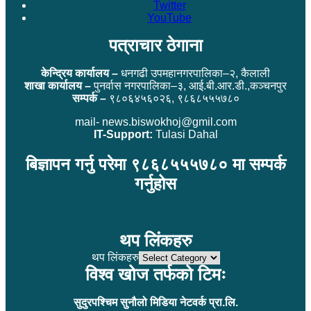
Twitter
YouTube
पत्राचार ठेगाना
केन्द्रिय कार्यालय –
धनगढी उपमहानगरपालिका–२, कैलाली
शाखा कार्यालय –
पुनर्वास नगरपालिका–३, आई.बी.आर.डी.,कञ्चनपुर
सम्पर्क –
९८०६४५६०२६, ९८६८५५५७८०
mail- news.biswokhoj@gmil.com
IT-Support:
Tulasi Dahal
बिज्ञापन गर्नु परेमा ९८६८५५५७८० मा सम्पर्क
गर्नुहोस
थप लिंकहरु
थप लिंकहरु
विश्व खोज तर्फको टिमः
सुदुरपश्चिम सुनौलो मिडिया नेटवर्क प्रा.लि.