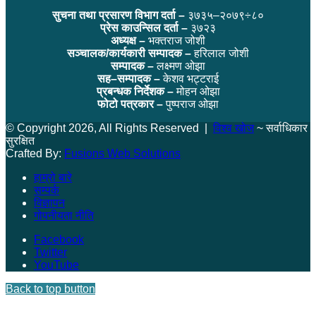
सुचना तथा प्रसारण विभाग दर्ता –
३७३५–२०७९÷८०
प्रेस काउन्सिल दर्ता –
३७२३
अध्यक्ष –
भक्तराज जोशी
सञ्चालक/कार्यकारी सम्पादक –
हरिलाल जोशी
सम्पादक –
लक्ष्मण ओझा
सह–सम्पादक –
केशव भट्टराई
प्रबन्धक निर्देशक –
मोहन ओझा
फोटो पत्रकार –
पुष्पराज ओझा
© Copyright 2026, All Rights Reserved |
विश्व खोज
~ सर्वाधिकार
सुरक्षित
Crafted By:
Fusions Web Solutions
हाम्रो बारे
सम्पर्क
विज्ञापन
गोपनीयता नीति
Facebook
Twitter
YouTube
Back to top button