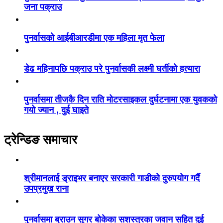
जना पक्राउ
पुनर्वासको आईबीआरडीमा एक महिला मृत फेला
डेढ महिनापछि पक्राउ परे पुनर्वासकी लक्ष्मी घर्तीको हत्यारा
पुनर्वासमा तीजकै दिन राति मोटरसाइकल दुर्घटनामा एक युवकको
गयो ज्यान , दुई घाइते
ट्रेन्डिङ समाचार
श्रीमानलाई ड्राइभर बनाएर सरकारी गाडीको दुरुपयोग गर्दै
उपप्रमुख राना
पुनर्वासमा ब्राउन सुगर बोकेका सशस्त्रका जवान सहित दुई