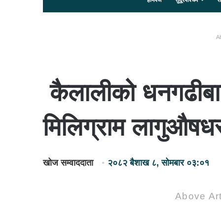
होमपेज
सुदूरपश्चिम
स
Ab
कैलालीको धनगढीबा
मिलिग्राम लागुऔषध
खोज सम्वाददाता
२०८२ बैशाख ८, सोमबार ०३:०१
Above Art