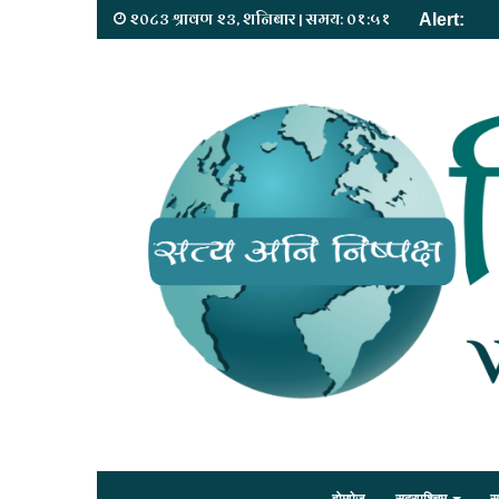
२०८३ श्रावण २३, शनिबार | समय: ०१:५१
Alert: