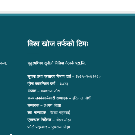
विश्व खोज तर्फको टिमः
ा–२,
सुदुरपश्चिम सुनौलो मिडिया नेटवर्क प्रा.लि.
सुचना तथा प्रसारण विभाग दर्ता –
३७३५–२०७९÷८०
प्रेस काउन्सिल दर्ता –
३७२३
अध्यक्ष –
भक्तराज जोशी
सञ्चालक/कार्यकारी सम्पादक –
हरिलाल जोशी
सम्पादक –
लक्ष्मण ओझा
सह–सम्पादक –
केशव भट्टराई
प्रबन्धक निर्देशक –
मोहन ओझा
फोटो पत्रकार –
पुष्पराज ओझा