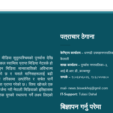
पत्राचार ठेगाना
केन्द्रिय कार्यालय –
धनगढी उपमहानगरपालिक
 मीडिया सुदुरपश्चिमको पुनर्वास देखि
कैलाली
ल स्वामित्व प्राप्त मिडिया नेटवर्क हो
शाखा कार्यालय –
पुनर्वास नगरपालिका–३,
न मिडिया मानवजातिको अविभाज्य
आई.बी.आर.डी.,कञ्चनपुर
एको छ र यसले मानिसहरूलाई बढी
सम्पर्क –
९८०६४५६०२६, ९८६८५५५७८०
ी तरिकामा उत्प्रेरित र सचेत पार्ने
ि प्राप्त गरेको छ। विश्व खोजले एक
mail- news.biswokhoj@gmil.com
सिर्जना गरी नेपाली मिडियाको इतिहासमा
IT-Support:
Tulasi Dahal
िक युगको स्थापना गर्ने लक्ष्य लिएको
बिज्ञापन गर्नु परेमा