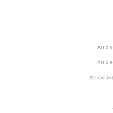
Articl
Articl
Below Art
B