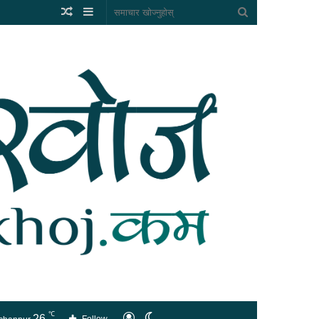
Random
Sidebar
समाचार
Article
खोज्नुहोस्
℃
26
लगइन
Switch