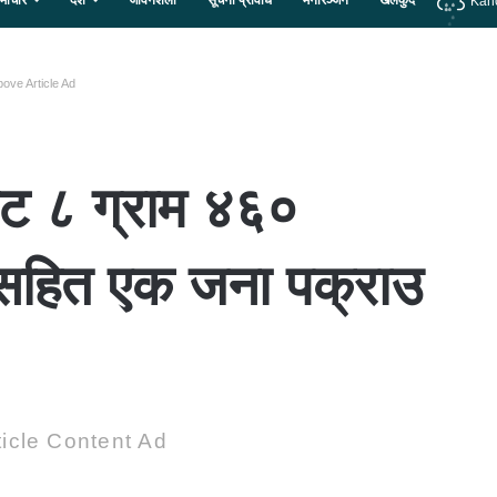
माचार
देश
जीवनशैली
सूचना प्रविधि
मनोरञ्जन
खेलकुद
Kan
ove Article Ad
ट ८ ग्राम ४६०
सहित एक जना पक्राउ
icle Content Ad