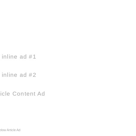
e inline ad #1
e inline ad #2
icle Content Ad
elow Article Ad