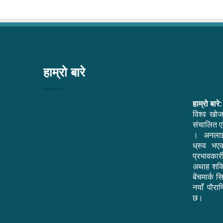
हाम्रो बारे
हाम्रो बारे:
विश्व खोज
संचालित एक
। अनलाइ
ध्रुव भ
प्रभावकार
अथाह शक्त
बेंचमार्क 
नयाँ पौराण
छ।