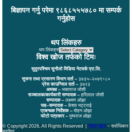
बिज्ञापन गर्नु परेमा ९८६८५५५७८० मा सम्पर्क
गर्नुहोस
थप लिंकहरु
थप लिंकहरु
विश्व खोज तर्फको टिमः
सुदुरपश्चिम सुनौलो मिडिया नेटवर्क प्रा.लि.
सुचना तथा प्रसारण विभाग दर्ता –
३७३५–२०७९÷८०
प्रेस काउन्सिल दर्ता –
३७२३
अध्यक्ष –
भक्तराज जोशी
सञ्चालक/कार्यकारी सम्पादक –
हरिलाल जोशी
सम्पादक –
लक्ष्मण ओझा
सह–सम्पादक –
केशव भट्टराई
प्रबन्धक निर्देशक –
मोहन ओझा
फोटो पत्रकार –
पुष्पराज ओझा
© Copyright 2026, All Rights Reserved |
विश्व खोज
~ सर्वाधिकार
सुरक्षित