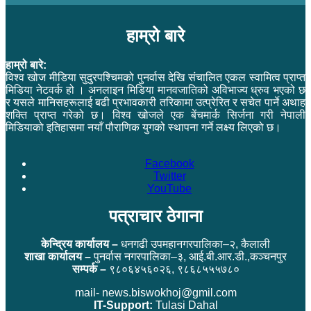
हाम्रो बारे
हाम्रो बारे:
विश्व खोज मीडिया सुदुरपश्चिमको पुनर्वास देखि संचालित एकल स्वामित्व प्राप्त
मिडिया नेटवर्क हो । अनलाइन मिडिया मानवजातिको अविभाज्य ध्रुव भएको छ
र यसले मानिसहरूलाई बढी प्रभावकारी तरिकामा उत्प्रेरित र सचेत पार्ने अथाह
शक्ति प्राप्त गरेको छ। विश्व खोजले एक बेंचमार्क सिर्जना गरी नेपाली
मिडियाको इतिहासमा नयाँ पौराणिक युगको स्थापना गर्ने लक्ष्य लिएको छ।
Facebook
Twitter
YouTube
पत्राचार ठेगाना
केन्द्रिय कार्यालय –
धनगढी उपमहानगरपालिका–२, कैलाली
शाखा कार्यालय –
पुनर्वास नगरपालिका–३, आई.बी.आर.डी.,कञ्चनपुर
सम्पर्क –
९८०६४५६०२६, ९८६८५५५७८०
mail- news.biswokhoj@gmil.com
IT-Support:
Tulasi Dahal