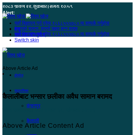
२०८३ श्रावण २२, शुक्रबार | समय: १०:५९
Alert:
यहाँ बिज्ञापन गर्नु परेमा ९८६८५५५७८० मा सम्पर्क गर्नुहोस
हजुरको सूचना, हाम्रो खबर बन्न सक्छ
मेनू
यहाँ बिज्ञापन गर्नु परेमा ९८६८५५५७८० मा सम्पर्क गर्नुहोस
समाचार खोज्नुहोस्
Switch skin
Above Article Ad
होमपेज
सुदूरपश्चिम
कैलालीबाट भन्सार छलीका अवैध सामान बरामद
कंचनपुर
खोज सम्वाददाता
२०८१ माघ २८, सोमबार ०२:४२
कैलाली
Above Article Content Ad