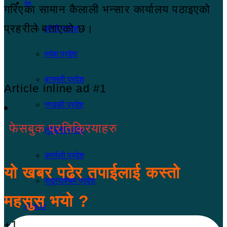
देश
गरिएका सामान कैलाली भन्सार कार्यालय पठाइएको
प्रहरीले बताएको छ।
कोशी प्रदेश
मधेश प्रदेश
बागमती प्रदेश
Article inline ad #1
गण्डकी प्रदेश
फेसबुक प्रतिक्रियाहरु
लुम्बिनी प्रदेश
कर्णाली प्रदेश
यो खबर पढेर तपाईलाई कस्तो
सुदूरपश्चिम प्रदेश
महसुस भयो ?
जीवनशैली
+1