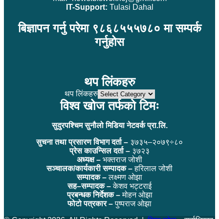
IT-Support:
Tulasi Dahal
बिज्ञापन गर्नु परेमा ९८६८५५५७८० मा सम्पर्क
गर्नुहोस
थप लिंकहरु
थप लिंकहरु
विश्व खोज तर्फको टिमः
सुदुरपश्चिम सुनौलो मिडिया नेटवर्क प्रा.लि.
सुचना तथा प्रसारण विभाग दर्ता –
३७३५–२०७९÷८०
प्रेस काउन्सिल दर्ता –
३७२३
अध्यक्ष –
भक्तराज जोशी
सञ्चालक/कार्यकारी सम्पादक –
हरिलाल जोशी
सम्पादक –
लक्ष्मण ओझा
सह–सम्पादक –
केशव भट्टराई
प्रबन्धक निर्देशक –
मोहन ओझा
फोटो पत्रकार –
पुष्पराज ओझा