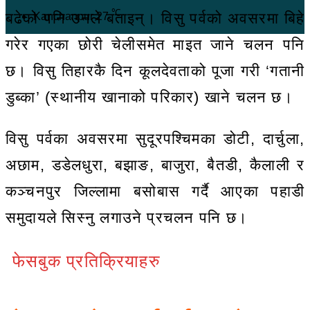
℃
बढेको पनि उनले बताइन्। विसु पर्वको अवसरमा बिहे
Kanchanpur
27
गरेर गएका छोरी चेलीसमेत माइत जाने चलन पनि
छ। विसु तिहारकै दिन कूलदेवताको पूजा गरी ‘गतानी
डुब्का’ (स्थानीय खानाको परिकार) खाने चलन छ।
विसु पर्वका अवसरमा सुदूरपश्चिमका डोटी, दार्चुला,
अछाम, डडेलधुरा, बझाङ, बाजुरा, बैतडी, कैलाली र
कञ्चनपुर जिल्लामा बसोबास गर्दै आएका पहाडी
समुदायले सिस्नु लगाउने प्रचलन पनि छ।
फेसबुक प्रतिक्रियाहरु