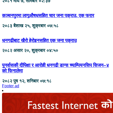
२०८१ माघ ७, सोमबार ०२:३७
कञ्चनपुरमा लागूऔषधसहित चार जना पक्राउ, एक फरार
२०८३ बैशाख २५, शुक्रबार ०७:५८
धनगढीबाट खैरो हेरोइनसहित एक जना पक्राउ
२०८२ असार २०, शुक्रबार ०४:५०
पुनर्वासकी दीपिक्षा र आरोही धनगढी डान्स च्याम्पियनसिप सिजन–४
को फिनालेमा
२०८२ पुष १२, शनिबार ०७:१८
Footer ad