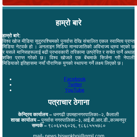
हाम्रो बारे
हाम्रो बारे:
विश्व खोज मीडिया सुदुरपश्चिमको पुनर्वास देखि संचालित एकल स्वामित्व प्राप्त
मिडिया नेटवर्क हो । अनलाइन मिडिया मानवजातिको अविभाज्य ध्रुव भएको छ
र यसले मानिसहरूलाई बढी प्रभावकारी तरिकामा उत्प्रेरित र सचेत पार्ने अथाह
शक्ति प्राप्त गरेको छ। विश्व खोजले एक बेंचमार्क सिर्जना गरी नेपाली
मिडियाको इतिहासमा नयाँ पौराणिक युगको स्थापना गर्ने लक्ष्य लिएको छ।
Facebook
Twitter
YouTube
पत्राचार ठेगाना
केन्द्रिय कार्यालय –
धनगढी उपमहानगरपालिका–२, कैलाली
शाखा कार्यालय –
पुनर्वास नगरपालिका–३, आई.बी.आर.डी.,कञ्चनपुर
सम्पर्क –
९८०६४५६०२६, ९८६८५५५७८०
mail- news.biswokhoj@gmil.com