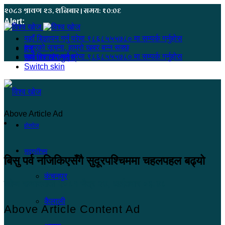
२०८३ श्रावण २३, शनिबार | समय: १०:०६
Alert:
यहाँ बिज्ञापन गर्नु परेमा ९८६८५५५७८० मा सम्पर्क गर्नुहोस
हजुरको सूचना, हाम्रो खबर बन्न सक्छ
मेनू
यहाँ बिज्ञापन गर्नु परेमा ९८६८५५५७८० मा सम्पर्क गर्नुहोस
समाचार खोज्नुहोस्
Switch skin
Above Article Ad
होमपेज
सुदूरपश्चिम
बिसु पर्व नजिकिएसँगै सुदूरपश्चिममा चहलपहल बढ्यो
कंचनपुर
खोज सम्वाददाता
२०८१ चैत्र २४, आईतवार ०३:४८
कैलाली
Above Article Content Ad