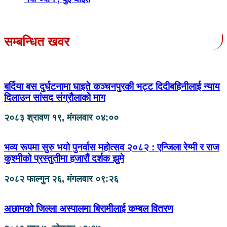
सम्बन्धित खवर
बर्दिया बस दुर्घटनामा घाइते कञ्चनपुरकी भट्ट दिदीबहिनीलाई न्याय
दिलाउन सांसद संग्रौलाको माग
२०८३ श्रावण १९, मंगलवार ०४:००
भव्य रूपमा सुरु भयो पुनर्वास महोत्सव २०८२ : एन्जिला रेग्मी र राज
कुश्मीको प्रस्तुतीमा हजारौं दर्शक झुमे
२०८२ फाल्गुन २६, मंगलवार ०९:२६
अछामको जिल्ला अस्पालमा बिरामीलाई कम्बल वितरण