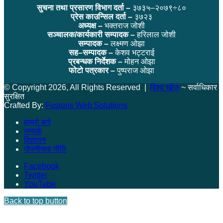
सुचना तथा प्रसारण विभाग दर्ता –
३७३५–२०७९÷८०
प्रेस काउन्सिल दर्ता –
३७२३
अध्यक्ष –
भक्तराज जोशी
सञ्चालक/कार्यकारी सम्पादक –
हरिलाल जोशी
सम्पादक –
लक्ष्मण ओझा
सह–सम्पादक –
केशव भट्टराई
प्रबन्धक निर्देशक –
मोहन ओझा
फोटो पत्रकार –
पुष्पराज ओझा
© Copyright 2026, All Rights Reserved |
विश्व खोज
~ सर्वाधिकार
सुरक्षित
Crafted By:
Fusions Web Solutions
हाम्रो बारे
सम्पर्क
विज्ञापन
गोपनीयता नीति
Facebook
Twitter
YouTube
Back to top button