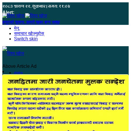
२०८३ श्रावण २२, शुक्रबार | समय: ११:०४
Alert:
यहाँ बिज्ञापन गर्नु परेमा ९८६८५५५७८० मा सम्पर्क गर्नुहोस
मेनू
समाचार खोज्नुहोस्
Switch skin
Above Article Ad
होमपेज
सुदूरपश्चिम
कंचनपुर
कैलाली