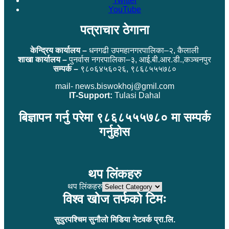
Twitter
YouTube
पत्राचार ठेगाना
केन्द्रिय कार्यालय –
धनगढी उपमहानगरपालिका–२, कैलाली
शाखा कार्यालय –
पुनर्वास नगरपालिका–३, आई.बी.आर.डी.,कञ्चनपुर
सम्पर्क –
९८०६४५६०२६, ९८६८५५५७८०
mail- news.biswokhoj@gmil.com
IT-Support:
Tulasi Dahal
बिज्ञापन गर्नु परेमा ९८६८५५५७८० मा सम्पर्क
गर्नुहोस
थप लिंकहरु
थप लिंकहरु
विश्व खोज तर्फको टिमः
सुदुरपश्चिम सुनौलो मिडिया नेटवर्क प्रा.लि.