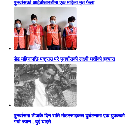
पुनर्वासको आईबीआरडीमा एक महिला मृत फेला
डेढ महिनापछि पक्राउ परे पुनर्वासकी लक्ष्मी घर्तीको हत्यारा
पुनर्वासमा तीजकै दिन राति मोटरसाइकल दुर्घटनामा एक युवकको
गयो ज्यान , दुई घाइते