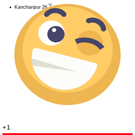
℃
Kanchanpur
26
+1