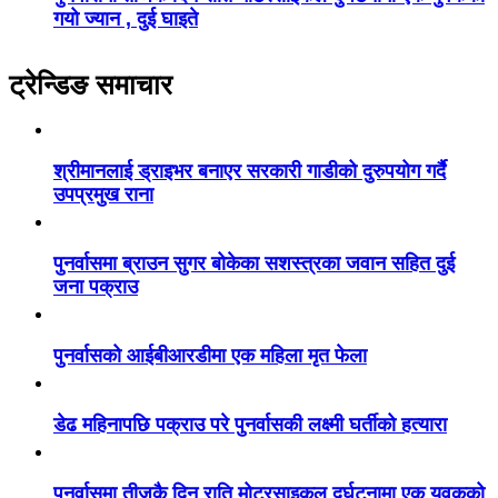
गयो ज्यान , दुई घाइते
ट्रेन्डिङ समाचार
श्रीमानलाई ड्राइभर बनाएर सरकारी गाडीको दुरुपयोग गर्दै
उपप्रमुख राना
पुनर्वासमा ब्राउन सुगर बोकेका सशस्त्रका जवान सहित दुई
जना पक्राउ
पुनर्वासको आईबीआरडीमा एक महिला मृत फेला
डेढ महिनापछि पक्राउ परे पुनर्वासकी लक्ष्मी घर्तीको हत्यारा
पुनर्वासमा तीजकै दिन राति मोटरसाइकल दुर्घटनामा एक युवकको