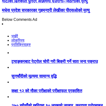
माटोको ढिस्कोले पुरिएर अछाममा देउरानी–जेठानीको मृत्यु
मधेस प्रदेश सरकारका गृहमन्त्री लेखीका पीएसओको मृत्यु
Below Comments Ad
भर्खरै
लोकप्रिय
प्रतिक्रियाहरु
ट्याङ्करबाट पेट्रोल चोरी गरी बिक्री गर्ने सात जना पक्राउ
सुनचाँदीको मूल्यमा सामान्य वृद्धि
कक्षा १२ को मौका परीक्षाको परीक्षाफल प्रकाशित
२५० रुपैयाँको खरिदमा १० लाखको उपहार, करदाता प्रोत्साहन