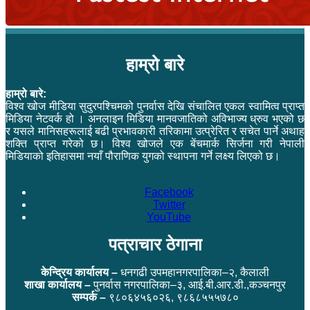
हाम्रो बारे
हाम्रो बारे:
विश्व खोज मीडिया सुदुरपश्चिमको पुनर्वास देखि संचालित एकल स्वामित्व प्राप्त
मिडिया नेटवर्क हो । अनलाइन मिडिया मानवजातिको अविभाज्य ध्रुव भएको छ
र यसले मानिसहरूलाई बढी प्रभावकारी तरिकामा उत्प्रेरित र सचेत पार्ने अथाह
शक्ति प्राप्त गरेको छ। विश्व खोजले एक बेंचमार्क सिर्जना गरी नेपाली
मिडियाको इतिहासमा नयाँ पौराणिक युगको स्थापना गर्ने लक्ष्य लिएको छ।
Facebook
Twitter
YouTube
पत्राचार ठेगाना
केन्द्रिय कार्यालय –
धनगढी उपमहानगरपालिका–२, कैलाली
शाखा कार्यालय –
पुनर्वास नगरपालिका–३, आई.बी.आर.डी.,कञ्चनपुर
सम्पर्क –
९८०६४५६०२६, ९८६८५५५७८०