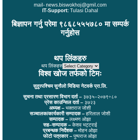
mail- news.biswokhoj@gmil.com
IT-Support:
Tulasi Dahal
बिज्ञापन गर्नु परेमा ९८६८५५५७८० मा सम्पर्क
गर्नुहोस
थप लिंकहरु
थप लिंकहरु
विश्व खोज तर्फको टिमः
सुदुरपश्चिम सुनौलो मिडिया नेटवर्क प्रा.लि.
सुचना तथा प्रसारण विभाग दर्ता –
३७३५–२०७९÷८०
प्रेस काउन्सिल दर्ता –
३७२३
अध्यक्ष –
भक्तराज जोशी
सञ्चालक/कार्यकारी सम्पादक –
हरिलाल जोशी
सम्पादक –
लक्ष्मण ओझा
सह–सम्पादक –
केशव भट्टराई
प्रबन्धक निर्देशक –
मोहन ओझा
फोटो पत्रकार –
पुष्पराज ओझा