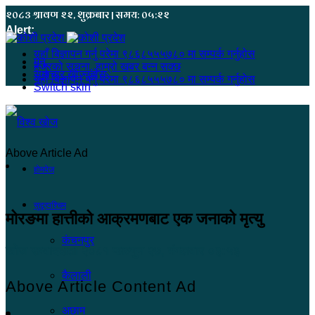
२०८३ श्रावण २२, शुक्रबार | समय: ०५:२२
Alert:
यहाँ बिज्ञापन गर्नु परेमा ९८६८५५५७८० मा सम्पर्क गर्नुहोस
मेनू
हजुरको सूचना, हाम्रो खबर बन्न सक्छ
समाचार खोज्नुहोस्
यहाँ बिज्ञापन गर्नु परेमा ९८६८५५५७८० मा सम्पर्क गर्नुहोस
Switch skin
Above Article Ad
होमपेज
सुदूरपश्चिम
मोरङमा हात्तीको आक्रमणबाट एक जनाको मृत्यु
कंचनपुर
खोज सम्वाददाता
२०८१ फाल्गुन २७, मंगलवार ०३:५३
कैलाली
Above Article Content Ad
अछाम