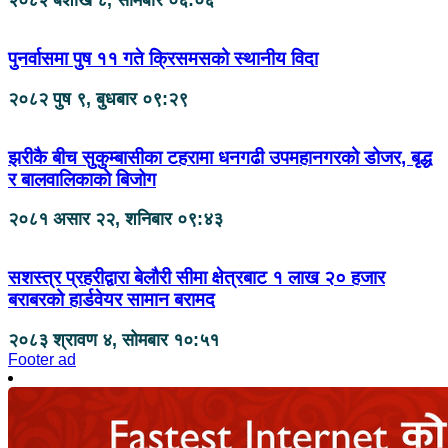
२०८२ बैशाख ८, सोमबार ०६:०६
पुनर्वासमा पुष ११ गते क्रिसमसको स्थानीय विदा
२०८२ पुष ९, बुधबार ०९:२९
झरीकै बीच सुकुम्बासीका टहरामा धनगढी उपमहानगरको डोजर, बृद्ध
र बालवालिकाको बिजोग
२०८१ असार २२, शनिबार ०९:४३
सशस्त्र प्रहरीद्वारा बेलौरी सीमा क्षेत्रबाट १ लाख २० हजार
बराबरको हार्डवेयर सामान बरामद
२०८३ श्रावण ४, सोमबार १०:५१
Footer ad