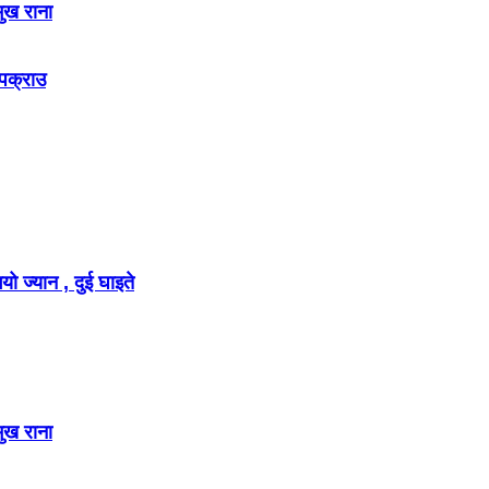
मुख राना
 पक्राउ
ो ज्यान , दुई घाइते
मुख राना