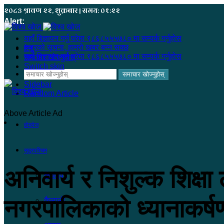
२०८३ श्रावण २२, शुक्रबार | समय: ०१:२२
Alert:
यहाँ बिज्ञापन गर्नु परेमा ९८६८५५५७८० मा सम्पर्क गर्नुहोस
हजुरको सूचना, हाम्रो खबर बन्न सक्छ
मेनू
यहाँ बिज्ञापन गर्नु परेमा ९८६८५५५७८० मा सम्पर्क गर्नुहोस
समाचार खोज्नुहोस्
Switch skin
समाचार खोज्नुहोस्
Sidebar
Random Article
Above Article Ad
होमपेज
सुदूरपश्चिम
अनिवार्य र निशुल्क शिक्षा ला
कंचनपुर
नगरपालिकाको ध्यानाकर्ष
कैलाली