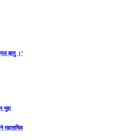
ुनल बातु ।’
मुद्दा
 बने महासचिव