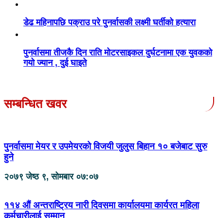
डेढ महिनापछि पक्राउ परे पुनर्वासकी लक्ष्मी घर्तीको हत्यारा
पुनर्वासमा तीजकै दिन राति मोटरसाइकल दुर्घटनामा एक युवकको
गयो ज्यान , दुई घाइते
सम्बन्धित खवर
पुनर्वासमा मेयर र उपमेयरको विजयी जुलुस बिहान १० बजेबाट सुरु
हुने
२०७९ जेष्ठ ९, सोमबार ०७:०७
११४ औं अन्तराष्ट्रिय नारी दिवसमा कार्यालयमा कार्यरत महिला
कर्मचारीलाई सम्मान