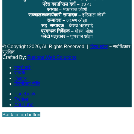
प्रेस काउन्सिल दर्ता –
३७२३
अध्यक्ष –
भक्तराज जोशी
सञ्चालक/कार्यकारी सम्पादक –
हरिलाल जोशी
सम्पादक –
लक्ष्मण ओझा
सह–सम्पादक –
केशव भट्टराई
प्रबन्धक निर्देशक –
मोहन ओझा
फोटो पत्रकार –
पुष्पराज ओझा
© Copyright 2026, All Rights Reserved |
विश्व खोज
~ सर्वाधिकार
सुरक्षित
Crafted By:
Fusions Web Solutions
हाम्रो बारे
सम्पर्क
विज्ञापन
गोपनीयता नीति
Facebook
Twitter
YouTube
Back to top button