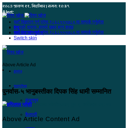
२०८३ श्रावण २१, बिहीबार | समय: १०:४९
Alert:
यहाँ बिज्ञापन गर्नु परेमा ९८६८५५५७८० मा सम्पर्क गर्नुहोस
हजुरको सूचना, हाम्रो खबर बन्न सक्छ
मेनू
यहाँ बिज्ञापन गर्नु परेमा ९८६८५५५७८० मा सम्पर्क गर्नुहोस
समाचार खोज्नुहोस्
Switch skin
Above Article Ad
होमपेज
सुदूरपश्चिम
पुनर्वास-५ भानुबस्तीका दिपक सिंह धामी सम्मानित
कंचनपुर
हरिलाल जोशी
२०७९ पुष ९, शनिबार ०९:५४
कैलाली
Above Article Content Ad