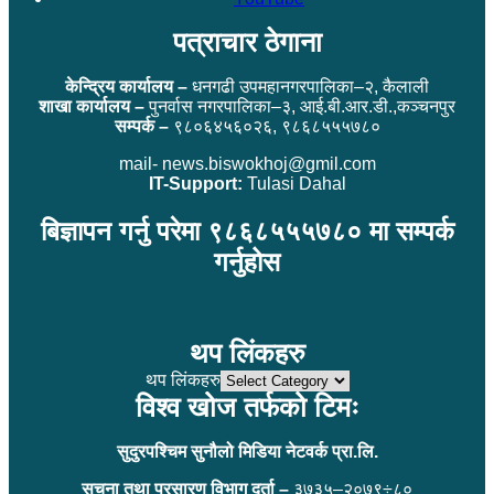
पत्राचार ठेगाना
केन्द्रिय कार्यालय –
धनगढी उपमहानगरपालिका–२, कैलाली
शाखा कार्यालय –
पुनर्वास नगरपालिका–३, आई.बी.आर.डी.,कञ्चनपुर
सम्पर्क –
९८०६४५६०२६, ९८६८५५५७८०
mail- news.biswokhoj@gmil.com
IT-Support:
Tulasi Dahal
बिज्ञापन गर्नु परेमा ९८६८५५५७८० मा सम्पर्क
गर्नुहोस
थप लिंकहरु
थप लिंकहरु
विश्व खोज तर्फको टिमः
सुदुरपश्चिम सुनौलो मिडिया नेटवर्क प्रा.लि.
सुचना तथा प्रसारण विभाग दर्ता –
३७३५–२०७९÷८०