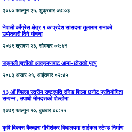
२०८० फाल्गुन २५, शुक्रबार ०७:०३
नेपाली काँग्रेस क्षेत्र १ क’प्रदेश सांसदमा तुलाराम रानाको
उम्मेदवारी दिने घोषणा
२०७९ श्रावण २३, सोमबार ०९:४१
जङ्गली हात्तीको आक्रमणबाट आमा–छोराको मृत्यु
२०८३ असार २१, आईतवार ०२:४५
१३ औं जिल्ला स्तरीय राष्ट्रपति रनिङ शिल्ड छनौट प्रतियोगिता
सम्पन्न , उपाधी भीमदत्तको पोल्टोमा
२०७९ फाल्गुन १०, बुधबार ०८:५५
कृषि विकास बैंकद्वारा गौरीशंकर बिधालयमा साईकल स्टेण्ड निर्माण