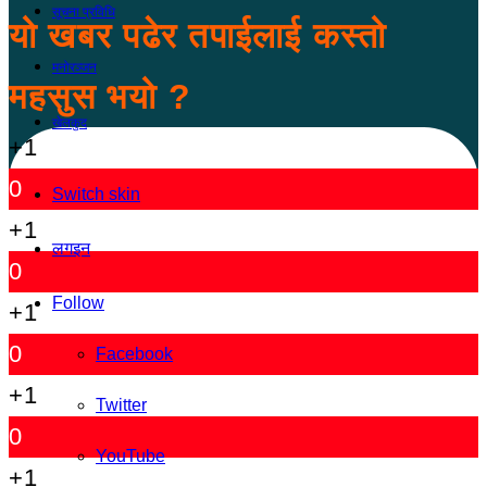
सूचना प्रविधि
यो खबर पढेर तपाईलाई कस्तो
मनोरञ्जन
महसुस भयो ?
खेलकुद
+1
0
Switch skin
+1
लगइन
0
Follow
+1
0
Facebook
+1
Twitter
0
YouTube
+1