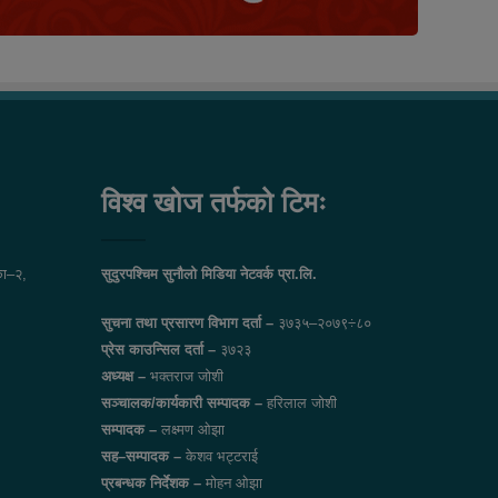
विश्व खोज तर्फको टिमः
ा–२,
सुदुरपश्चिम सुनौलो मिडिया नेटवर्क प्रा.लि.
सुचना तथा प्रसारण विभाग दर्ता –
३७३५–२०७९÷८०
प्रेस काउन्सिल दर्ता –
३७२३
अध्यक्ष –
भक्तराज जोशी
सञ्चालक/कार्यकारी सम्पादक –
हरिलाल जोशी
सम्पादक –
लक्ष्मण ओझा
सह–सम्पादक –
केशव भट्टराई
प्रबन्धक निर्देशक –
मोहन ओझा