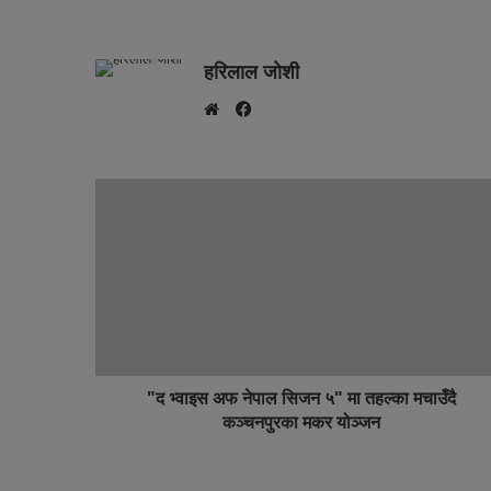
हरिलाल जोशी
F
W
a
e
c
b
e
s
b
i
o
t
o
e
k
"द भ्वाइस अफ नेपाल सिजन ५" मा तहल्का मचाउँदै
कञ्चनपुरका मकर योञ्जन