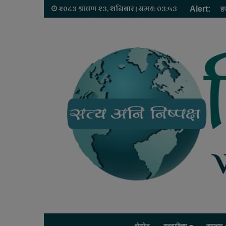
२०८३ श्रावण २३, शनिबार | समय: ०३:५३
Alert:
ह