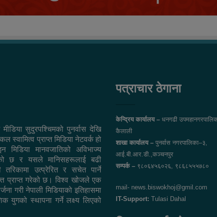
पत्राचार ठेगाना
केन्द्रिय कार्यालय –
धनगढी उपमहानगरपालिक
 मीडिया सुदुरपश्चिमको पुनर्वास देखि
कैलाली
ल स्वामित्व प्राप्त मिडिया नेटवर्क हो
शाखा कार्यालय –
पुनर्वास नगरपालिका–३,
न मिडिया मानवजातिको अविभाज्य
आई.बी.आर.डी.,कञ्चनपुर
एको छ र यसले मानिसहरूलाई बढी
सम्पर्क –
९८०६४५६०२६, ९८६८५५५७८०
ी तरिकामा उत्प्रेरित र सचेत पार्ने
ि प्राप्त गरेको छ। विश्व खोजले एक
mail- news.biswokhoj@gmil.com
सिर्जना गरी नेपाली मिडियाको इतिहासमा
IT-Support:
Tulasi Dahal
िक युगको स्थापना गर्ने लक्ष्य लिएको