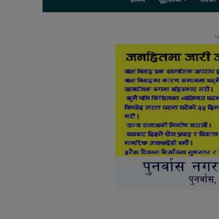
होमपेज
सुदूरपश्चिम
समाचार
Ab