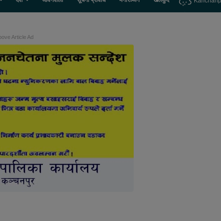
देश
जीवनशैली
सूचना प्रविधि
मनोरञ्जन
खेलकुद
Kanchanp
ove Article Ad