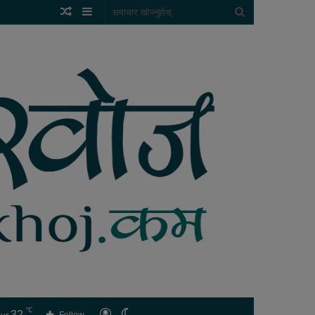
Random
Sidebar
समाचार
Article
खोज्नुहोस्
℃
32
लगइन
Switch