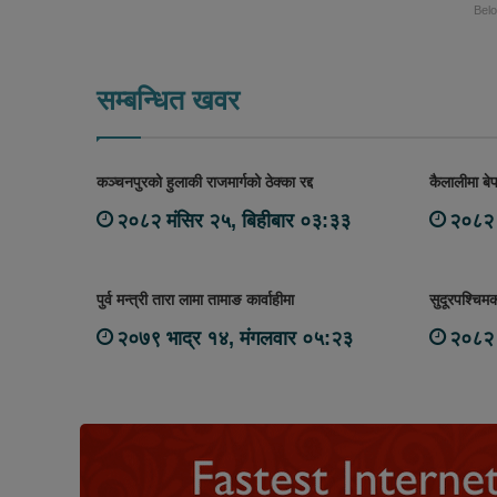
Bel
सम्बन्धित खवर
कञ्चनपुरको हुलाकी राजमार्गको ठेक्का रद्द
कैलालीमा बे
२०८२ मंसिर २५, बिहीबार ०३:३३
२०८२ 
पुर्व मन्त्री तारा लामा तामाङ कार्वाहीमा
सुदूरपश्चिम
२०७९ भाद्र १४, मंगलवार ०५:२३
२०८२ 