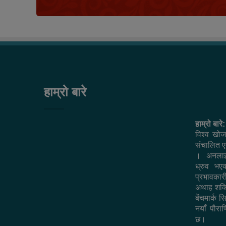
हाम्रो बारे
हाम्रो बारे:
विश्व खोज
संचालित एक
। अनलाइ
ध्रुव भ
प्रभावकार
अथाह शक्त
बेंचमार्क 
नयाँ पौराण
छ।