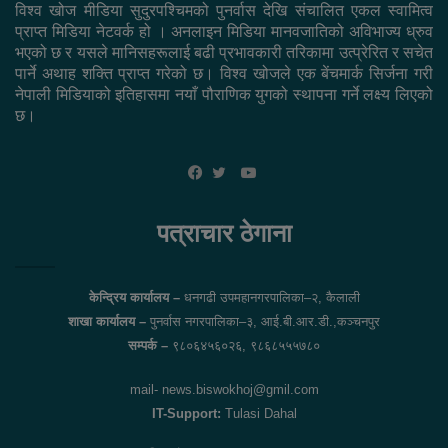
विश्व खोज मीडिया सुदुरपश्चिमको पुनर्वास देखि संचालित एकल स्वामित्व
प्राप्त मिडिया नेटवर्क हो । अनलाइन मिडिया मानवजातिको अविभाज्य ध्रुव
भएको छ र यसले मानिसहरूलाई बढी प्रभावकारी तरिकामा उत्प्रेरित र सचेत
पार्ने अथाह शक्ति प्राप्त गरेको छ। विश्व खोजले एक बेंचमार्क सिर्जना गरी
नेपाली मिडियाको इतिहासमा नयाँ पौराणिक युगको स्थापना गर्ने लक्ष्य लिएको
छ।
YouTube
Facebook
Twitter
पत्राचार ठेगाना
केन्द्रिय कार्यालय –
धनगढी उपमहानगरपालिका–२, कैलाली
शाखा कार्यालय –
पुनर्वास नगरपालिका–३, आई.बी.आर.डी.,कञ्चनपुर
सम्पर्क –
९८०६४५६०२६, ९८६८५५५७८०
mail- news.biswokhoj@gmil.com
IT-Support:
Tulasi Dahal