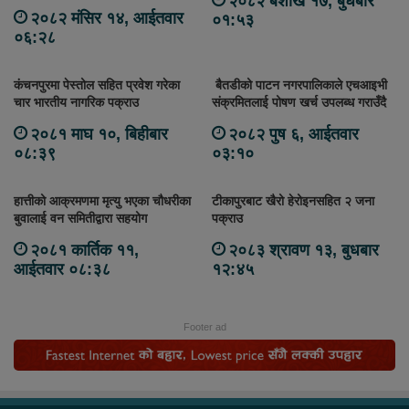
२०८२ बैशाख १७, बुधबार
२०८२ मंसिर १४, आईतवार
०१:५३
०६:२८
कंचनपुरमा पेस्तोल सहित प्रवेश गरेका
बैतडीको पाटन नगरपालिकाले एचआइभी
चार भारतीय नागरिक पक्राउ
संक्रमितलाई पोषण खर्च उपलब्ध गराउँदै
२०८१ माघ १०, बिहीबार
२०८२ पुष ६, आईतवार
०८:३९
०३:१०
हात्तीको आक्रमणमा मृत्यु भएका चौधरीका
टीकापुरबाट खैरो हेरोइनसहित २ जना
बुवालाई वन समितीद्वारा सहयोग
पक्राउ
२०८१ कार्तिक ११,
२०८३ श्रावण १३, बुधबार
आईतवार ०८:३८
१२:४५
Footer ad