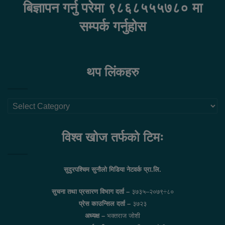
बिज्ञापन गर्नु परेमा ९८६८५५५७८० मा
सम्पर्क गर्नुहोस
थप लिंकहरु
थप
लिंकहरु
विश्व खोज तर्फको टिमः
सुदुरपश्चिम सुनौलो मिडिया नेटवर्क प्रा.लि.
सुचना तथा प्रसारण विभाग दर्ता –
३७३५–२०७९÷८०
प्रेस काउन्सिल दर्ता –
३७२३
अध्यक्ष –
भक्तराज जोशी