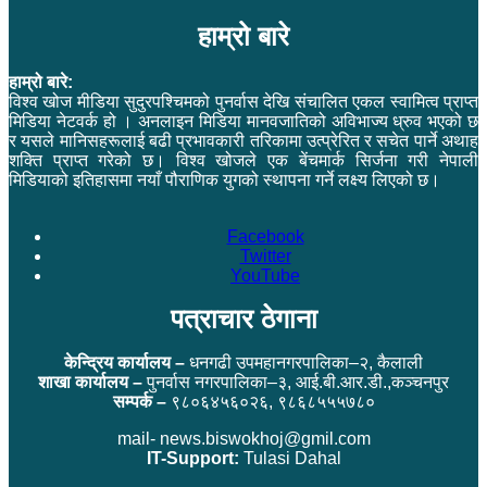
हाम्रो बारे
हाम्रो बारे:
विश्व खोज मीडिया सुदुरपश्चिमको पुनर्वास देखि संचालित एकल स्वामित्व प्राप्त
मिडिया नेटवर्क हो । अनलाइन मिडिया मानवजातिको अविभाज्य ध्रुव भएको छ
र यसले मानिसहरूलाई बढी प्रभावकारी तरिकामा उत्प्रेरित र सचेत पार्ने अथाह
शक्ति प्राप्त गरेको छ। विश्व खोजले एक बेंचमार्क सिर्जना गरी नेपाली
मिडियाको इतिहासमा नयाँ पौराणिक युगको स्थापना गर्ने लक्ष्य लिएको छ।
Facebook
Twitter
YouTube
पत्राचार ठेगाना
केन्द्रिय कार्यालय –
धनगढी उपमहानगरपालिका–२, कैलाली
शाखा कार्यालय –
पुनर्वास नगरपालिका–३, आई.बी.आर.डी.,कञ्चनपुर
सम्पर्क –
९८०६४५६०२६, ९८६८५५५७८०
mail- news.biswokhoj@gmil.com
IT-Support:
Tulasi Dahal