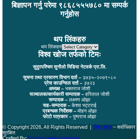
बिज्ञापन गर्नु परेमा ९८६८५५५७८० मा सम्पर्क
गर्नुहोस
थप लिंकहरु
थप लिंकहरु
विश्व खोज तर्फको टिमः
सुदुरपश्चिम सुनौलो मिडिया नेटवर्क प्रा.लि.
सुचना तथा प्रसारण विभाग दर्ता –
३७३५–२०७९÷८०
प्रेस काउन्सिल दर्ता –
३७२३
अध्यक्ष –
भक्तराज जोशी
सञ्चालक/कार्यकारी सम्पादक –
हरिलाल जोशी
सम्पादक –
लक्ष्मण ओझा
सह–सम्पादक –
केशव भट्टराई
प्रबन्धक निर्देशक –
मोहन ओझा
फोटो पत्रकार –
पुष्पराज ओझा
© Copyright 2026, All Rights Reserved |
विश्व खोज
~ सर्वाधिकार
सुरक्षित
Crafted By:
Fusions Web Solutions