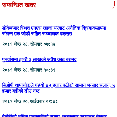
सम्बन्धित खवर
डोकेबजार स्थित एनएस खाजा घरबाट अनैतिक क्रियाकलापमा
संलग्न एक जोडी सहित सञ्चालक पक्राउ
२०८१ जेष्ठ २८, सोमबार ०७:१७
पुनर्वासमा झण्डै ३ लाखको अवैध काठ बरामद
२०८१ जेष्ठ २८, सोमबार १०:३९
बिओपी थापाचोकले ग¥यो ४२ हजार बढीको सामान भन्सार चलान, ५
हजार बढीको डीउ नष्ट
२०८१ जेष्ठ २०, आईतवार ०९:४८
बेलौरीको भूमिमा एसएसबीको क्याम्प, कञ्चनपुर प्रशासन बेखबर