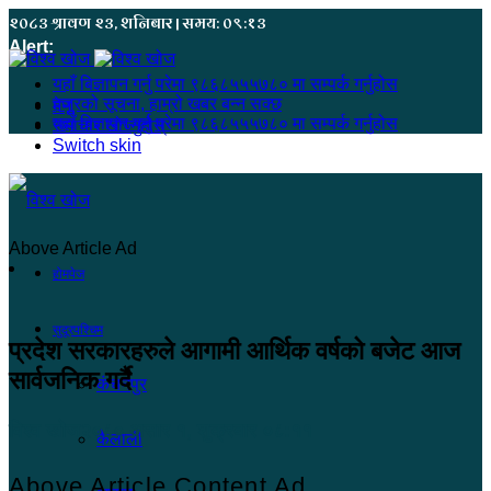
२०८३ श्रावण २३, शनिबार | समय: ०९:१३
Alert:
यहाँ बिज्ञापन गर्नु परेमा ९८६८५५५७८० मा सम्पर्क गर्नुहोस
हजुरको सूचना, हाम्रो खबर बन्न सक्छ
मेनू
यहाँ बिज्ञापन गर्नु परेमा ९८६८५५५७८० मा सम्पर्क गर्नुहोस
समाचार खोज्नुहोस्
Switch skin
Above Article Ad
होमपेज
सुदूरपश्चिम
प्रदेश सरकारहरुले आगामी आर्थिक वर्षको बजेट आज
सार्वजनिक गर्दै
कंचनपुर
विश्व खोज
२०८० असार १, शुक्रबार ०८:११
कैलाली
Above Article Content Ad